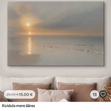
15
.00
€
13
25
.00
€
Koidula mere ääres