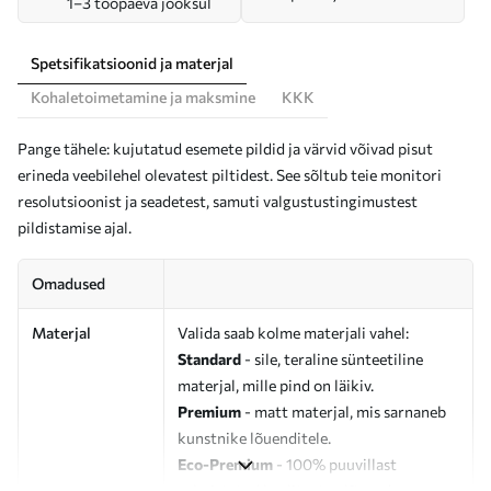
1–3 tööpäeva jooksul
Spetsifikatsioonid ja materjal
Kohaletoimetamine ja maksmine
KKK
Pange tähele: kujutatud esemete pildid ja värvid võivad pisut
erineda veebilehel olevatest piltidest. See sõltub teie monitori
resolutsioonist ja seadetest, samuti valgustustingimustest
pildistamise ajal.
Omadused
Materjal
Valida saab kolme materjali vahel:
Standard
- sile, teraline sünteetiline
materjal, mille pind on läikiv.
Premium
- matt materjal, mis sarnaneb
kunstnike lõuenditele.
Eco-Premium
- 100% puuvillast
valmistatud kvaliteetne lõuend.