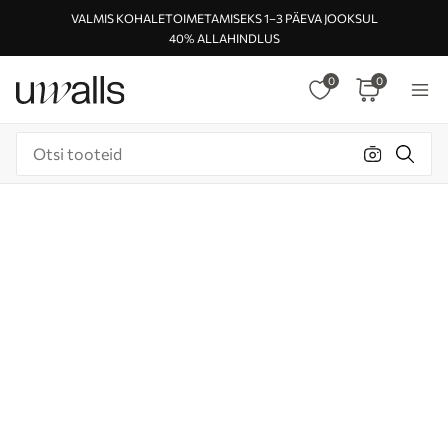
VALMIS KOHALETOIMETAMISEKS 1–3 PÄEVA JOOKSUL
40% ALLAHINDLUS
0
0