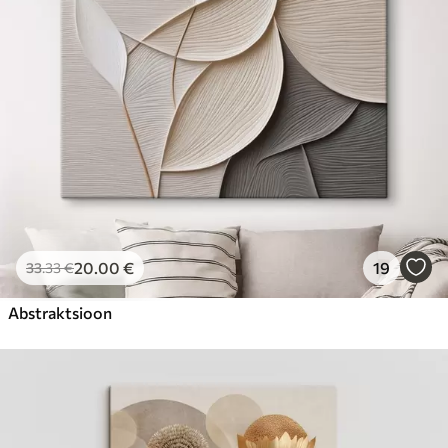
20
.00
€
19
33
.33
€
Abstraktsioon