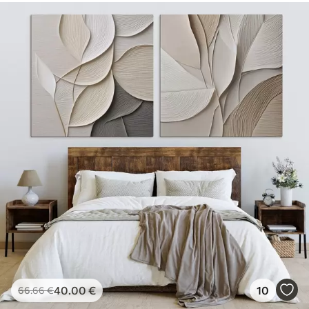
40
.00
€
10
66
.66
€