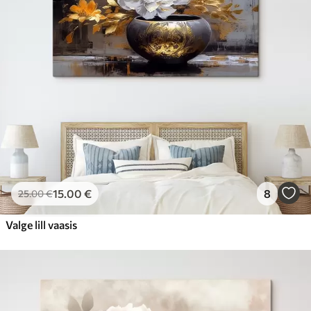
15
.00
€
8
25
.00
€
Valge lill vaasis