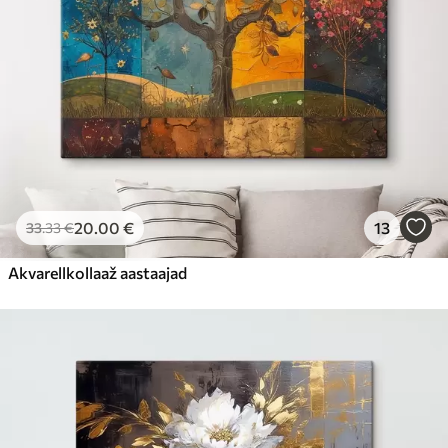
20
.00
€
13
33
.33
€
Akvarellkollaaž aastaajad