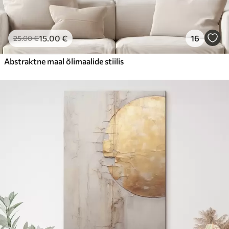
15
.00
€
16
25
.00
€
Abstraktne maal õlimaalide stiilis