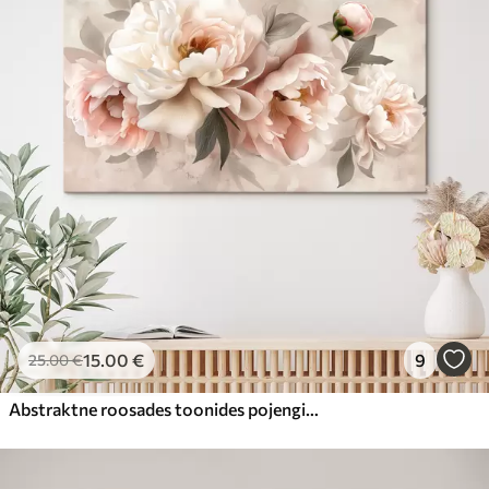
15
.00
€
9
25
.00
€
Abstraktne roosades toonides pojengide kimp