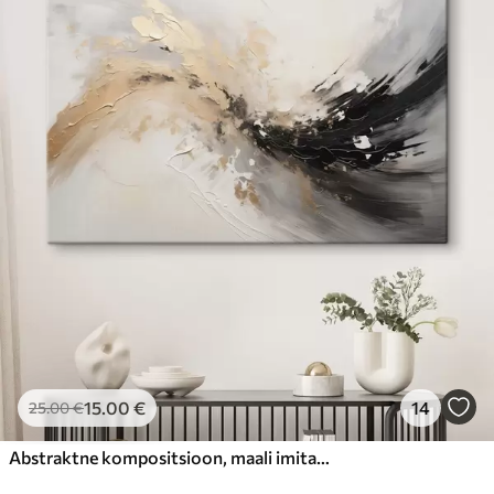
15
.00
€
14
25
.00
€
Abstraktne kompositsioon, maali imitatsioon