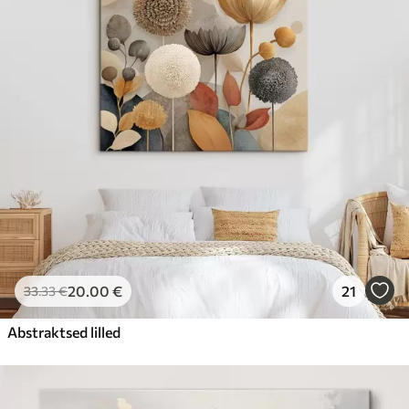
20
.00
€
21
33
.33
€
Abstraktsed lilled