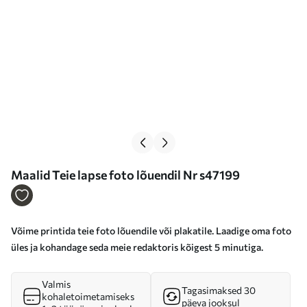
Maalid Teie lapse foto lõuendil Nr s47199
Võime printida teie foto lõuendile või plakatile. Laadige oma foto
üles ja kohandage seda meie redaktoris kõigest 5 minutiga.
Valmis
Tagasimaksed 30
kohaletoimetamiseks
päeva jooksul