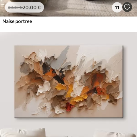
20
.00
€
11
33
.33
€
Naise portree