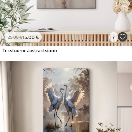
15
.00
€
7
25
.00
€
Tekstuurne abstraktsioon