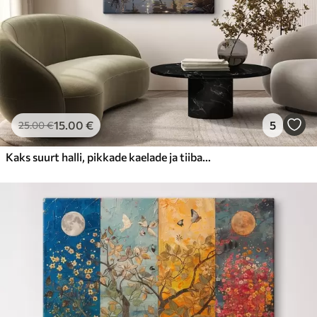
15
.00
€
5
25
.00
€
Kaks suurt halli, pikkade kaelade ja tiibadega kraanat, mis seisavad puudest ümbritsetud udujärves