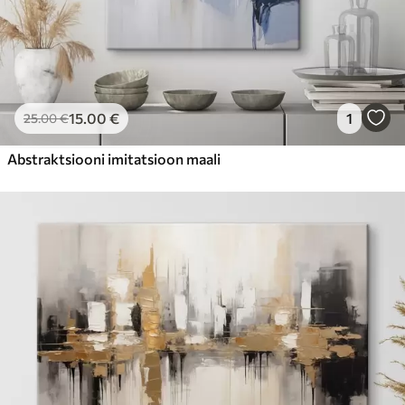
15
.00
€
1
25
.00
€
Abstraktsiooni imitatsioon maali