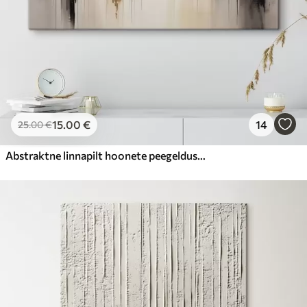
15
.00
€
14
25
.00
€
Abstraktne linnapilt hoonete peegeldustega vees, mis on loodud neutraalsetes toonides ja soojade toonide aktsentidega