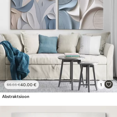
40
.00
€
1
66
.66
€
Abstraktsioon