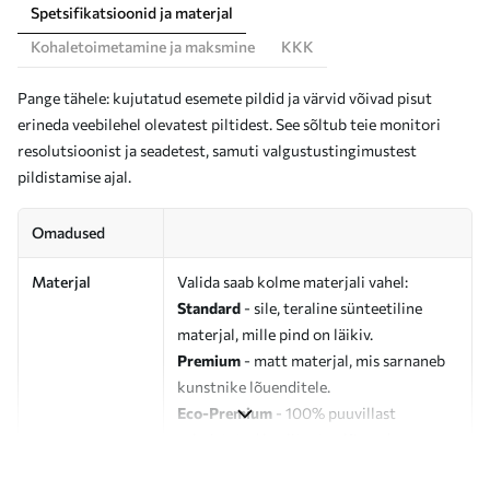
Spetsifikatsioonid ja materjal
Kohaletoimetamine ja maksmine
KKK
Pange tähele: kujutatud esemete pildid ja värvid võivad pisut
erineda veebilehel olevatest piltidest. See sõltub teie monitori
resolutsioonist ja seadetest, samuti valgustustingimustest
pildistamise ajal.
Omadused
Materjal
Valida saab kolme materjali vahel:
Standard
- sile, teraline sünteetiline
materjal, mille pind on läikiv.
Premium
- matt materjal, mis sarnaneb
kunstnike lõuenditele.
Eco-Premium
- 100% puuvillast
valmistatud kvaliteetne lõuend.
Autor
UWALLS