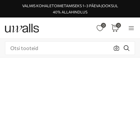
VALMIS KOHALETOIMETAMISEKS 1–3 PÄEVA JOOKSUL
40% ALLAHINDLUS
0
0