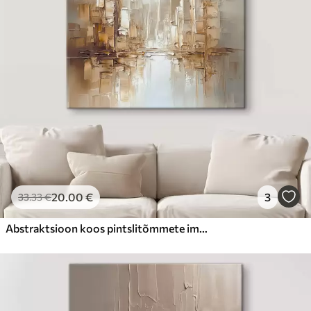
20
.00
€
3
33
.33
€
Abstraktsioon koos pintslitõmmete imitatsiooniga