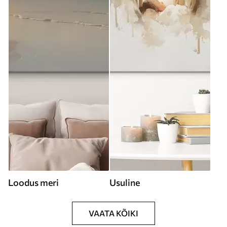
Loodus meri
Usuline
VAATA KÕIKI