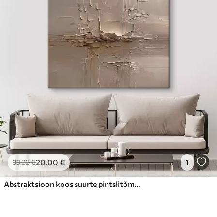
20
.00
€
1
33
.33
€
Abstraktsioon koos suurte pintslitõmmete jäljendamisega