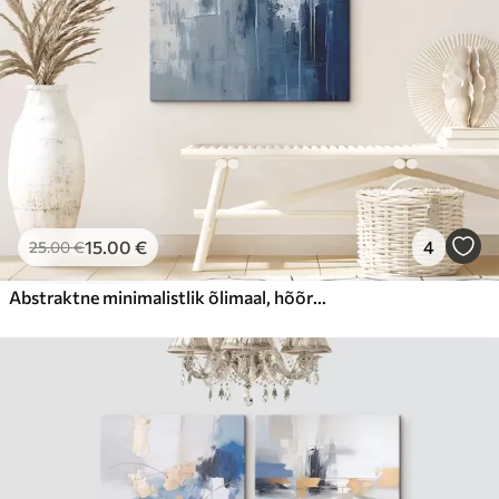
15
.00
€
4
25
.00
€
Abstraktne minimalistlik õlimaal, hõõrutud, geomeetriline, peits, sinine ja valge värv