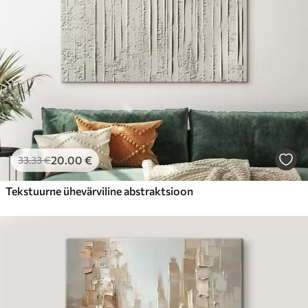
20
.00
€
33
.33
€
Tekstuurne ühevärviline abstraktsioon