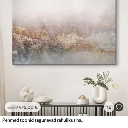
15
.00
€
16
25
.00
€
Pehmed toonid segunevad rahulikus harmoonias