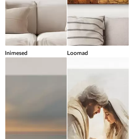
Inimesed
Loomad