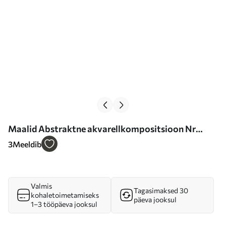
Maalid Abstraktne akvarellkompositsioon Nr
s36151
3
Meeldib
Valmis
Tagasimaksed 30
kohaletoimetamiseks
päeva jooksul
1–3 tööpäeva jooksul