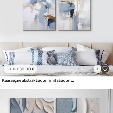
30
.00
€
1
50
.00
€
Kaasaegne abstraktsiooni imitatsioon maali