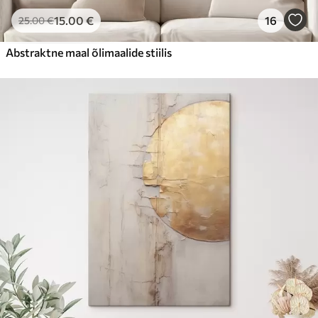
15
.00
€
16
25
.00
€
Abstraktne maal õlimaalide stiilis