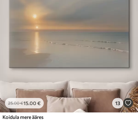
15
.00
€
13
25
.00
€
Koidula mere ääres