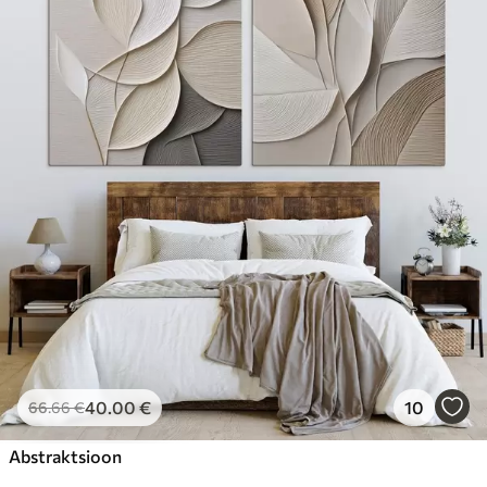
40
.00
€
10
66
.66
€
Abstraktsioon