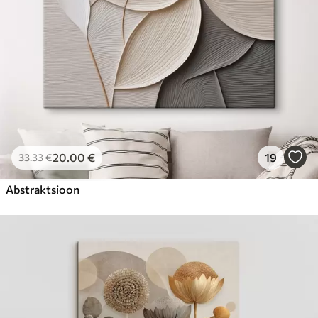
20
.00
€
19
33
.33
€
Abstraktsioon