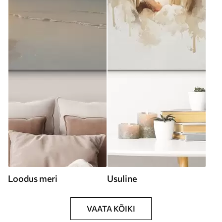
Loodus meri
Usuline
VAATA KÕIKI