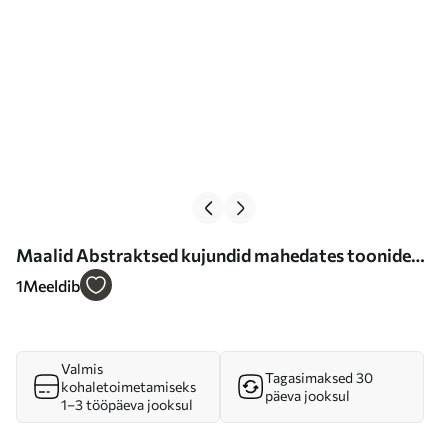
Maalid Abstraktsed kujundid mahedates toonides
Nr s35957
1
Meeldib
Valmis
Tagasimaksed 30
kohaletoimetamiseks
päeva jooksul
1–3 tööpäeva jooksul