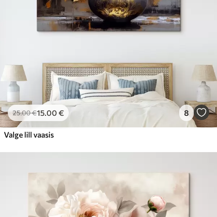
15
.00
€
8
25
.00
€
Valge lill vaasis