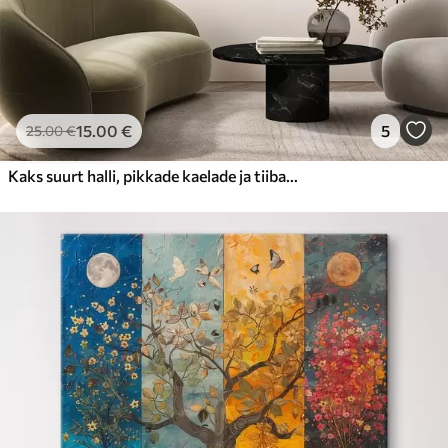
15
.00
€
5
25
.00
€
Kaks suurt halli, pikkade kaelade ja tiibadega kraanat, mis seisavad puudest ümbritsetud udujärves