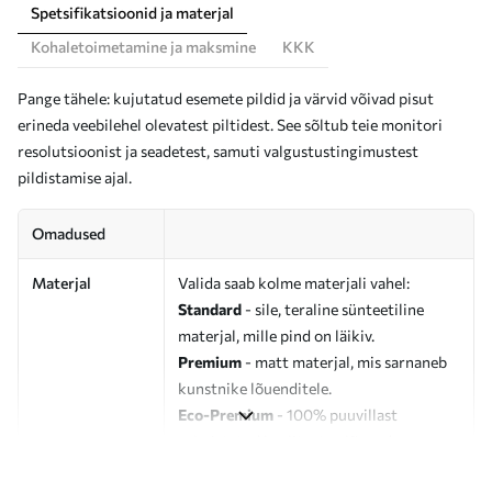
Spetsifikatsioonid ja materjal
Kohaletoimetamine ja maksmine
KKK
Pange tähele: kujutatud esemete pildid ja värvid võivad pisut
erineda veebilehel olevatest piltidest. See sõltub teie monitori
resolutsioonist ja seadetest, samuti valgustustingimustest
pildistamise ajal.
Omadused
Materjal
Valida saab kolme materjali vahel:
Standard
- sile, teraline sünteetiline
materjal, mille pind on läikiv.
Premium
- matt materjal, mis sarnaneb
kunstnike lõuenditele.
Eco-Premium
- 100% puuvillast
valmistatud kvaliteetne lõuend.
Autor
UWALLS