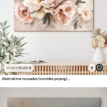
15
.00
€
9
25
.00
€
Abstraktne roosades toonides pojengide kimp