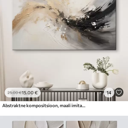
15
.00
€
14
25
.00
€
Abstraktne kompositsioon, maali imitatsioon