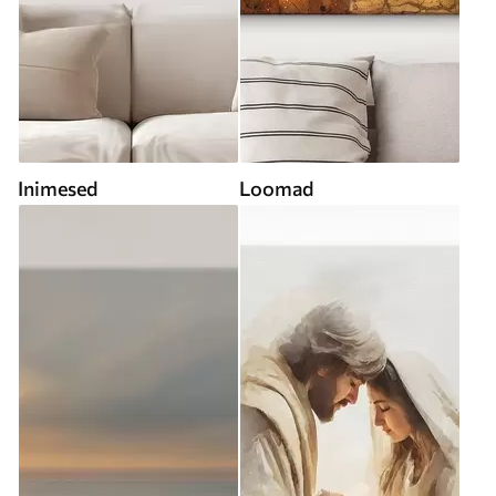
Inimesed
Loomad