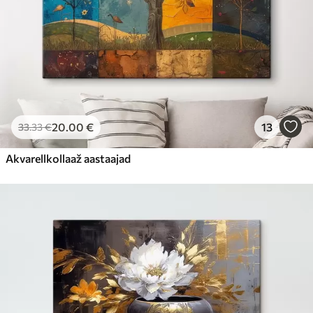
20
.00
€
13
33
.33
€
Akvarellkollaaž aastaajad