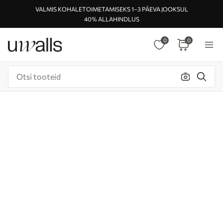
VALMIS KOHALETOIMETAMISEKS 1–3 PÄEVA JOOKSUL
40% ALLAHINDLUS
0
0