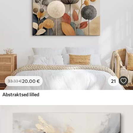
20
.00
€
21
33
.33
€
Abstraktsed lilled