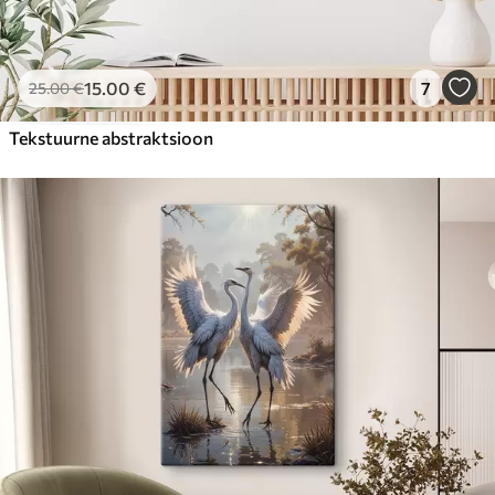
15
.00
€
7
25
.00
€
Tekstuurne abstraktsioon