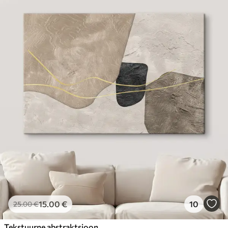
15
.00
€
10
25
.00
€
Tekstuurne abstraktsioon