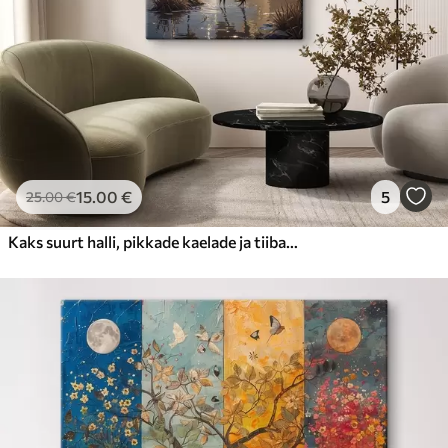
15
.00
€
5
25
.00
€
Kaks suurt halli, pikkade kaelade ja tiibadega kraanat, mis seisavad puudest ümbritsetud udujärves