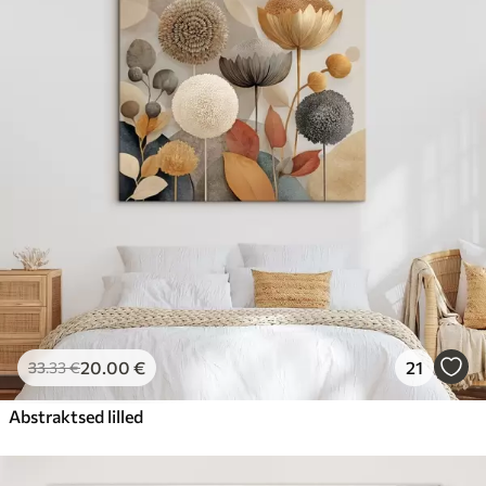
20
.00
€
21
33
.33
€
Abstraktsed lilled