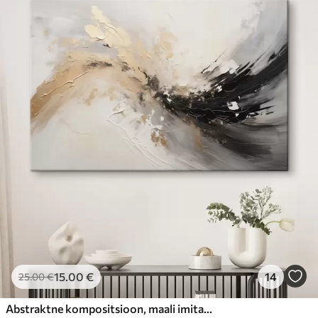
15
.00
€
14
25
.00
€
Abstraktne kompositsioon, maali imitatsioon