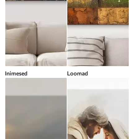
Inimesed
Loomad