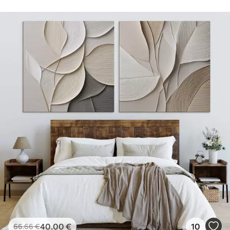
40
.00
€
10
66
.66
€