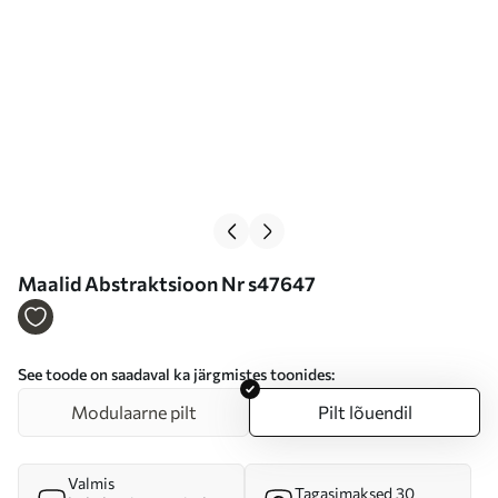
Maalid Abstraktsioon Nr s47647
See toode on saadaval ka järgmistes toonides:
Modulaarne pilt
Pilt lõuendil
Valmis
Tagasimaksed 30