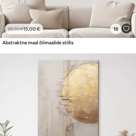
15
.00
€
16
25
.00
€
Abstraktne maal õlimaalide stiilis