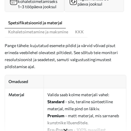
kohaletoimetamiseks
päeva jooksul
1–3 tööpäeva jooksul
Spetsifikatsioonid ja materjal
Kohaletoimetamine ja maksmine
KKK
Pange tähele: kujutatud esemete pildid ja värvid võivad pisut
erineda veebilehel olevatest piltidest. See sõltub teie monitori
resolutsioonist ja seadetest, samuti valgustustingimustest
pildistamise ajal.
Omadused
Materjal
Valida saab kolme materjali vahel:
Standard
- sile, teraline sünteetiline
materjal, mille pind on läikiv.
Premium
- matt materjal, mis sarnaneb
kunstnike lõuenditele.
Eco-Premium
- 100% puuvillast