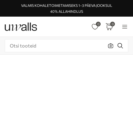
VALMIS KOHALETOIMETAMISEKS 1–3 PÄEVA JOOKSUL
40% ALLAHINDLUS
0
0