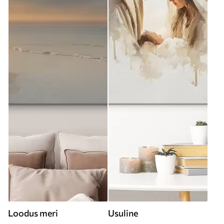
Loodus meri
Usuline