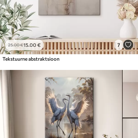
15
.00
€
7
25
.00
€
Tekstuurne abstraktsioon