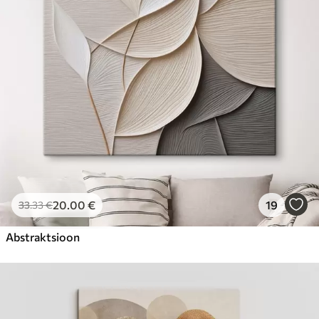
Hind Alates
23
.00
€
20
.00
€
19
33
.33
€
Abstraktsioon