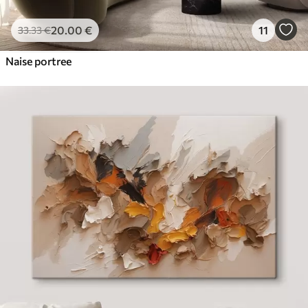
20
.00
€
11
33
.33
€
Naise portree