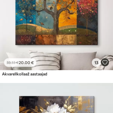
20
.00
€
13
33
.33
€
Akvarellkollaaž aastaajad