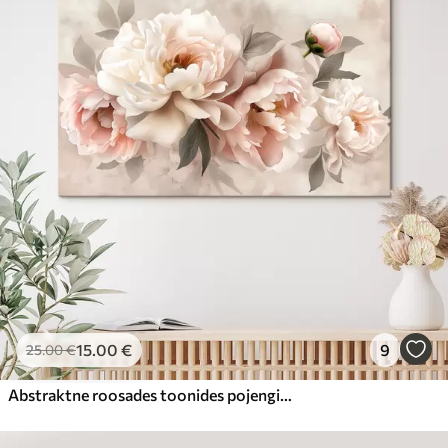
15
.00
€
9
25
.00
€
Abstraktne roosades toonides pojengide kimp