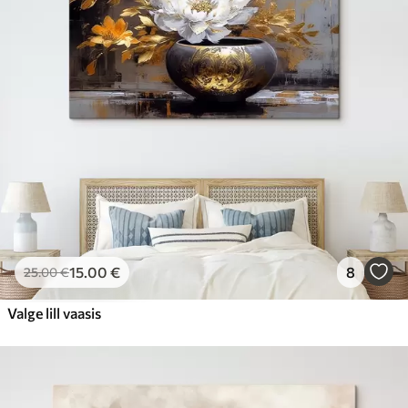
15
.00
€
8
25
.00
€
Valge lill vaasis