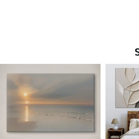
Saadaolevad materjalid
Standard
Premium
Hind Alates
15
.00
€
Hind Alates
19
.00
€