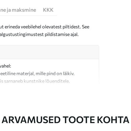
ne ja maksmine
KKK
t erineda veebilehel olevatest piltidest. See
algustustingimustest pildistamise ajal.
vahel:
teetiline materjal, mille pind on läikiv.
is sarnaneb kunstnike lõuenditele.
last valmistatud kvaliteetne lõuend.
ARVAMUSED TOOTE KOHTA