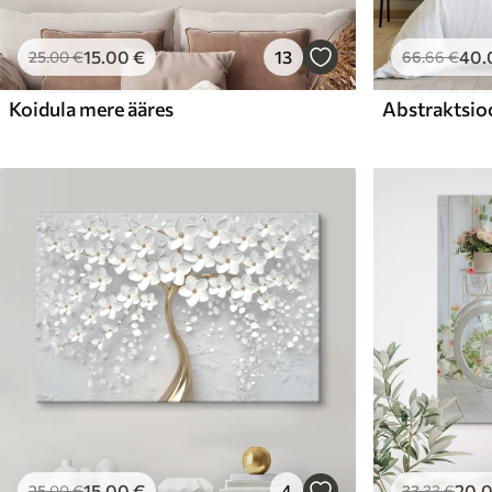
15
.00
€
13
40
.
25
.00
€
66
.66
€
Koidula mere ääres
Abstraktsio
15
.00
€
4
20
.
25
.00
€
33
.33
€