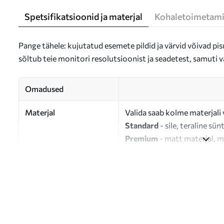
Spetsifikatsioonid ja materjal
Kohaletoimetami
Pange tähele: kujutatud esemete pildid ja värvid võivad pisu
sõltub teie monitori resolutsioonist ja seadetest, samuti v
Omadused
Materjal
Valida saab kolme materjali 
Standard
- sile, teraline sün
Premium
- matt materjal, m
Eco-Premium
- 100% puuvil
Autor
UWALLS
Artikli number
s34768
Lisaks
Võite lisada lakikihti.