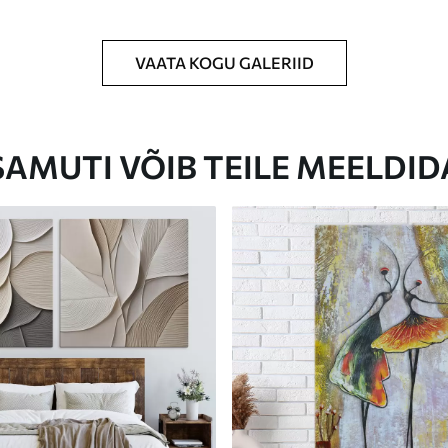
VAATA KOGU GALERIID
Eco-Premium
Hind Alates
23
.00
€
SAMUTI VÕIB TEILE MEELDID