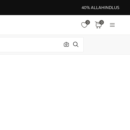
40% ALLAHINDLUS
0
0