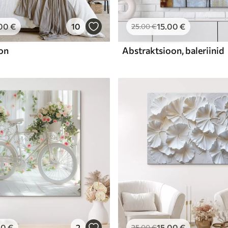
00
€
10
15
.00
€
25
.00
€
on
Abstraktsioon, baleriinid
00
€
2
15
.00
€
25
.00
€