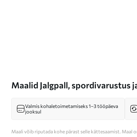
Maalid Jalgpall, spordivarustus j
Valmis kohaletoimetamiseks 1–3 tööpäeva
jooksul
Maali võib riputada kohe pärast selle kättesaamist. Maal o