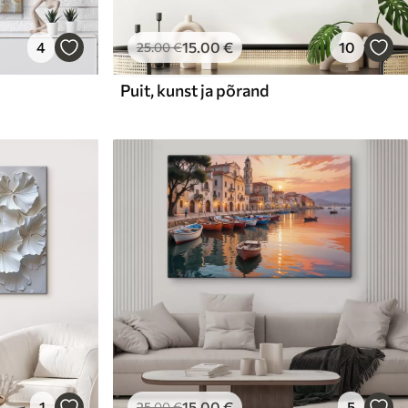
4
15
.00
€
10
25
.00
€
Puit, kunst ja põrand
1
15
.00
€
5
25
.00
€