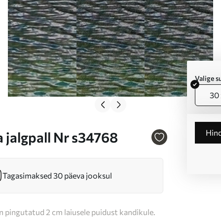
Valige 
30 
Hin
a jalgpall Nr s34768
Tagasimaksed 30 päeva jooksul
n pingutatud 2 cm laiusele puidust kandikule.