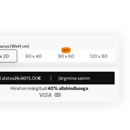
suurus (WxH cm)
HIT
x 20
60 x 40
90 x 60
120 x 80
d alates
25
.00
15
.00
€
Järgmine samm
Hind on märgitud
40% allahindlusega
.