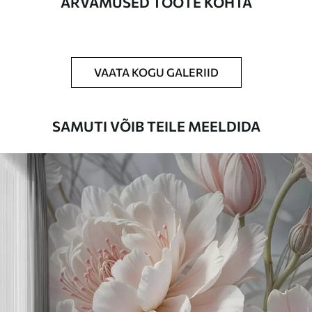
ARVAMUSED TOOTE KOHTA
Puhastamine
Tapeeti saab õrnalt puhastada pehme
käsnaga. Lakkviimistlusega tapeedid
võib puhastada veega.
VAATA KOGU GALERIID
Rakendusmeetod
Suurepärane rakendus
SAMUTI VÕIB TEILE MEELDIDA
Saadaolevad materjalid
Standard
44
.98
26
.99
€
/m²
Premium
56
.67
34
.00
€
/m²
Premium vinüül
65
.00
39
.00
€
/m²