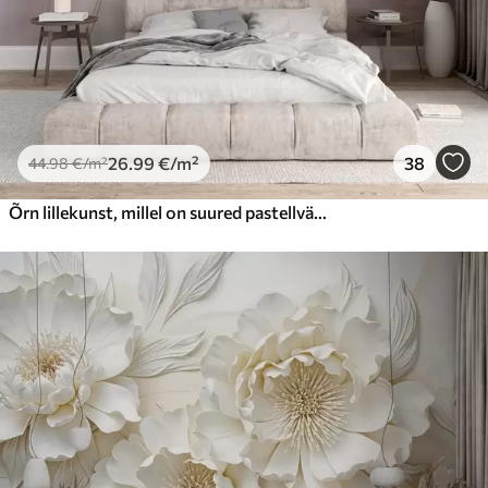
26
.99
€
/m²
38
44
.98
€
/m²
Õrn lillekunst, millel on suured pastellvärvi lilled, mille kroonlehed on läbipaistvad, pehmed varred ja õrnalt hajutatud taustaga