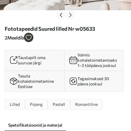
Fototapeedid Suured lilled Nr w05633
2
Meeldib
Valmis
Taustapilt oma
kohaletoimetamiseks
suuruse järgi
1–3 tööpäeva jooksul
Tasuta
Tagasimaksed 30
kohaletoimetamine
päeva jooksul
Eestisse
Lilled
Pojeng
Pastell
Romantiline
Spetsifikatsioonid ja materjal