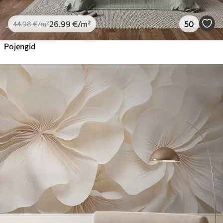
26
.99
€
/m²
50
44
.98
€
/m²
Pojengid