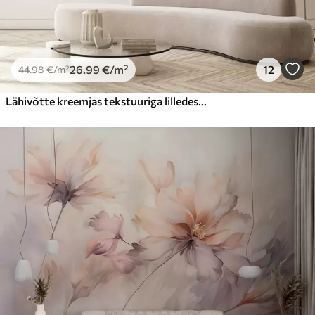
26
.99
€
/m²
12
44
.98
€
/m²
Lähivõtte kreemjas tekstuuriga lilledest, millel on õrnad, voolavad kroonlehed, mis loovad pehme, elegantse ja tekstuurse lillekompositsiooni