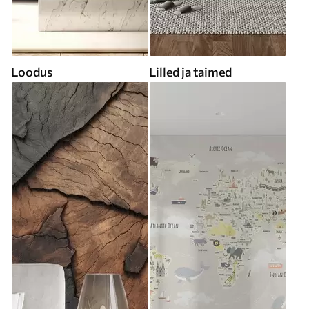
Loodus
Lilled ja taimed