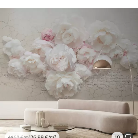
26
.99
€
/m²
10
44
.98
€
/m²