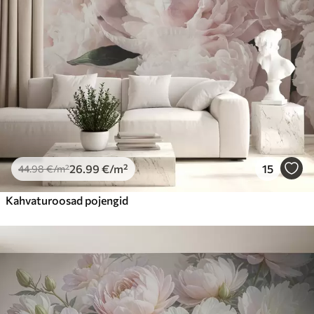
26
.99
€
/m²
15
44
.98
€
/m²
Kahvaturoosad pojengid