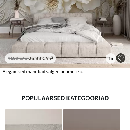
26
.99
€
/m²
15
44
.98
€
/m²
Elegantsed mahukad valged pehmete kroonlehtedega ja pastelsete kollaste keskosadega imitatsioonipeenia lilled heledal taustal
POPULAARSED KATEGOORIAD