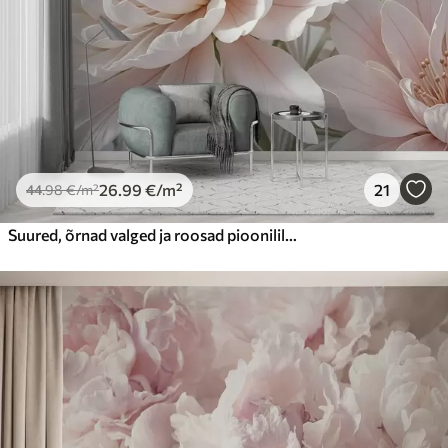
Peel and Stick
81
.67
49
.00
€
/m²
26
.99
€
/m²
21
44
.98
€
/m²
Suured, õrnad valged ja roosad pioonililled pehmete, kohevate kroonlehtedega hägusel hallil taustal