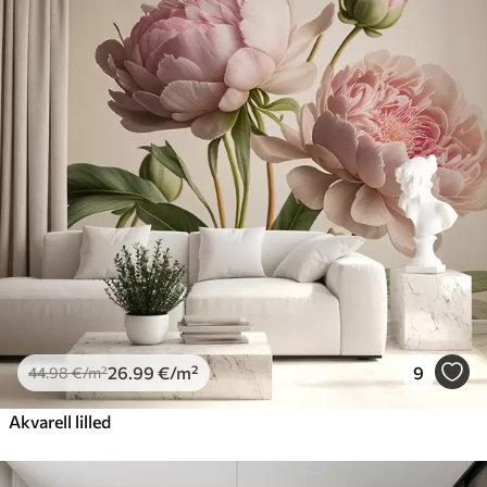
26
.99
€
/m²
9
44
.98
€
/m²
Akvarell lilled