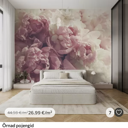
26
.99
€
/m²
7
44
.98
€
/m²
Õrnad pojengid