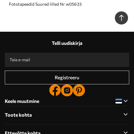
Fototapeedid Suured lilled Nr w05633
Telli uudiskirja
Registreeru
Keele muutmine
Toote kohta
Ettevõtte kohta