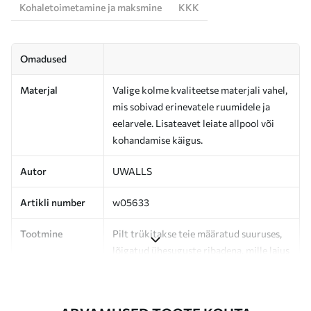
Kohaletoimetamine ja maksmine
KKK
Omadused
Materjal
Valige kolme kvaliteetse materjali vahel,
mis sobivad erinevatele ruumidele ja
eelarvele. Lisateavet leiate allpool või
kohandamise käigus.
Autor
UWALLS
Artikli number
w05633
Tootmine
Pilt trükitakse teie määratud suuruses,
lõigatud ühesuguste ribadena, mille laius
on kuni 50 cm.
Lisaks
Võite lisada lakikihti ja/või tapeediliimi.