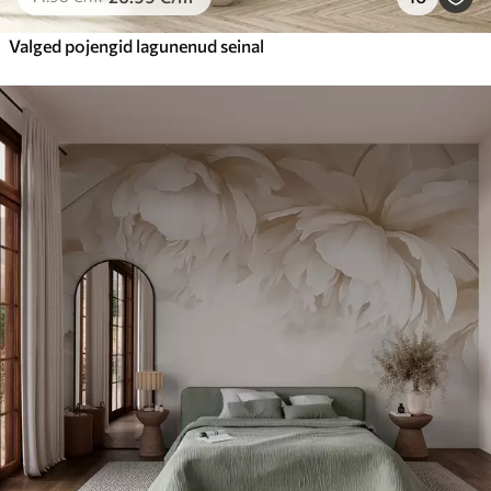
Valged pojengid lagunenud seinal