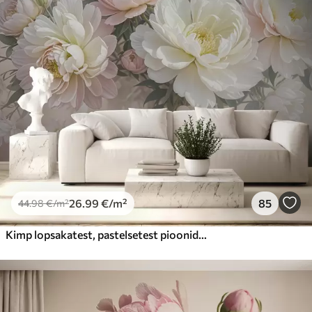
26
.99
€
/m²
85
44
.98
€
/m²
Kimp lopsakatest, pastelsetest pioonidest ja muudest lilledest pehmel, hägustatud taustal