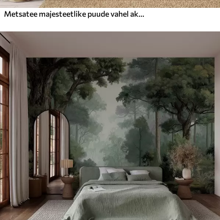
Metsatee majesteetlike puude vahel akvarellstiilis