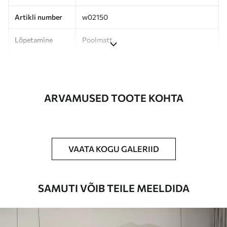
Artikli number
w02150
Lõpetamine
Poolmatt.
Tootmine
Pilt trükitakse teie määratud suuruses,
lõigatud ühesuguste ribadena, mille laius
on kuni 50 cm.
ARVAMUSED TOOTE KOHTA
Lisaks
Võite lisada lakikihti ja/või tapeediliimi.
Puhastamine
Tapeeti saab õrnalt puhastada pehme
käsnaga. Lakkviimistlusega tapeedid
VAATA KOGU GALERIID
võib puhastada veega.
Rakendusmeetod
Suurepärane rakendus
SAMUTI VÕIB TEILE MEELDIDA
Saadaolevad materjalid