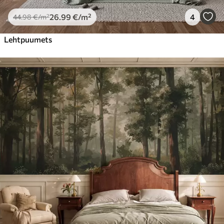
26
.99
€
/m²
4
44
.98
€
/m²
Lehtpuumets