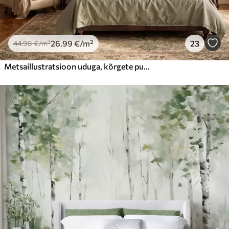
26
.99
€
/m²
23
44
.98
€
/m²
Metsaillustratsioon uduga, kõrgete puude ja teega