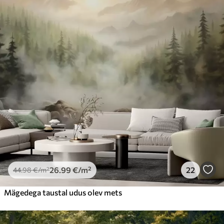
26
.99
€
/m²
22
44
.98
€
/m²
Mägedega taustal udus olev mets