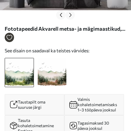
Fototapeedid Akvarell metsa- ja mägimaastikud,
roheline värvipalett Nr w02150
See disain on saadaval ka teistes värvides:
Valmis
Taustapilt oma
kohaletoimetamiseks
suuruse järgi
1–3 tööpäeva jooksul
Tasuta
Tagasimaksed 30
kohaletoimetamine
päeva jooksul
Eestisse