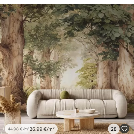
26
.99
€
/m²
28
44
.98
€
/m²