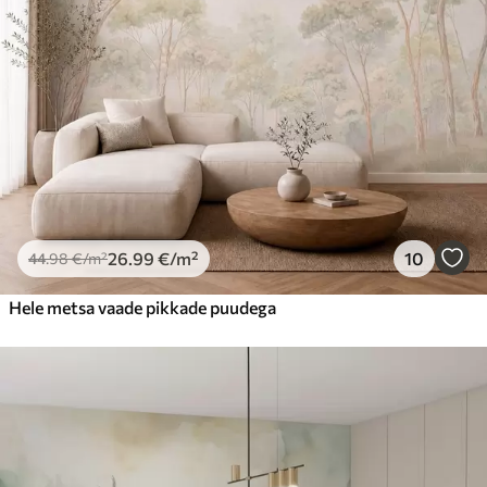
26
.99
€
/m²
10
44
.98
€
/m²
Hele metsa vaade pikkade puudega