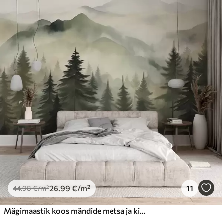
Standard
44
.98
26
.99
€
/m²
Premium
56
.67
34
.00
€
/m²
Premium vinüül
65
.00
39
.00
€
/m²
Peel and Stick
81
.67
49
.00
€
/m²
26
.99
€
/m²
11
44
.98
€
/m²
Mägimaastik koos mändide metsa ja kihiline mäed ajal koidu kerge udu akvarell imitatsiooni kunsti