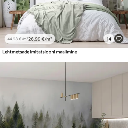
26
.99
€
/m²
14
44
.98
€
/m²
Lehtmetsade imitatsiooni maalimine