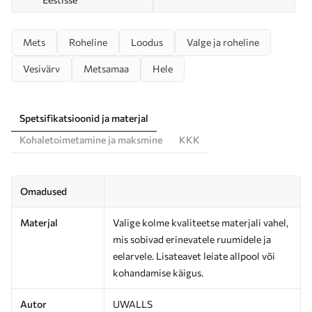
Mets
Roheline
Loodus
Valge ja roheline
Vesivärv
Metsamaa
Hele
Spetsifikatsioonid ja materjal
Kohaletoimetamine ja maksmine
KKK
Omadused
Materjal
Valige kolme kvaliteetse materjali vahel,
mis sobivad erinevatele ruumidele ja
eelarvele. Lisateavet leiate allpool või
kohandamise käigus.
Autor
UWALLS