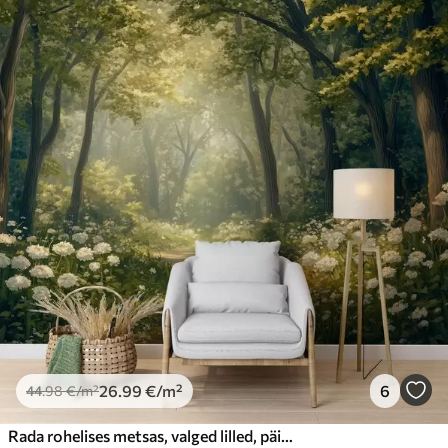
26
.99
€
/m²
6
44
.98
€
/m²
Rada rohelises metsas, valged lilled, päikesevalgus, akrüülstiilis joonistus