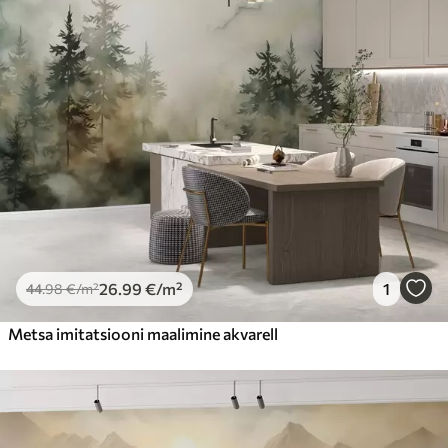
26
.99
€
/m²
1
44
.98
€
/m²
Metsa imitatsiooni maalimine akvarell