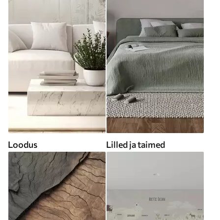
Loodus
Lilled ja taimed