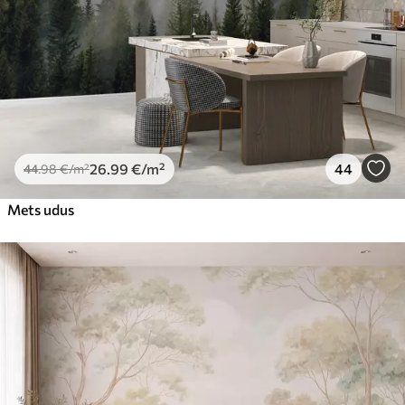
26
.99
€
/m²
44
44
.98
€
/m²
Mets udus