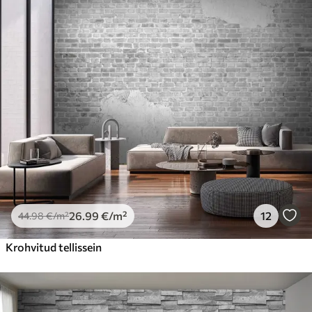
26
.99
€
/m²
12
44
.98
€
/m²
Krohvitud tellissein