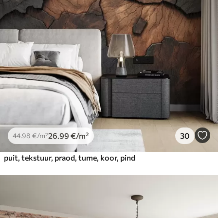
26
.99
€
/m²
30
44
.98
€
/m²
puit, tekstuur, praod, tume, koor, pind