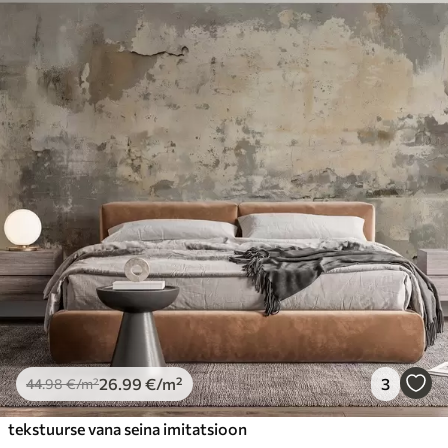
26
.99
€
/m²
3
44
.98
€
/m²
tekstuurse vana seina imitatsioon