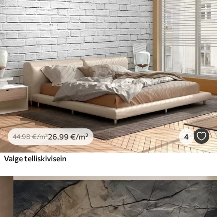
26
.99
€
/m²
4
44
.98
€
/m²
Valge telliskivisein