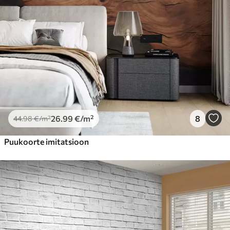
26
.99
€
/m²
8
44
.98
€
/m²
Puukoorte imitatsioon