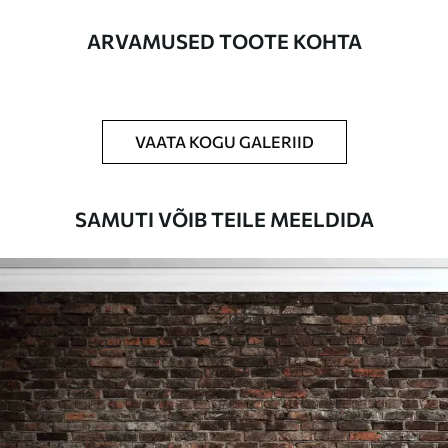
Lisaks
Võite lisada lakikihti ja/või tapeediliimi.
ARVAMUSED TOOTE KOHTA
Puhastamine
Tapeeti saab õrnalt puhastada pehme
käsnaga. Lakkviimistlusega tapeedid
võib puhastada veega.
VAATA KOGU GALERIID
Rakendusmeetod
Suurepärane rakendus
SAMUTI VÕIB TEILE MEELDIDA
Saadaolevad materjalid
Standard
44
.98
26
.99
€
/m²
Premium
56
.67
34
.00
€
/m²