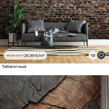
Premium vinüül
65
.00
39
.00
€
/m²
Peel and Stick
81
.67
49
.00
€
/m²
26
.99
€
/m²
13
44
.98
€
/m²
Telliskivi must