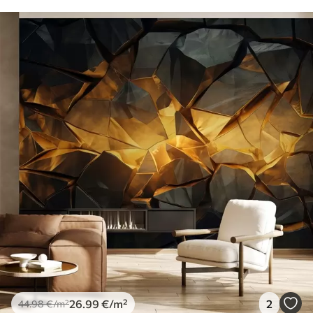
26
.99
€
/m²
2
44
.98
€
/m²