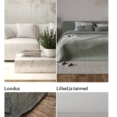
Loodus
Lilled ja taimed