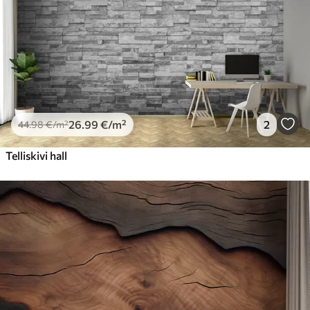
26
.99
€
/m²
2
44
.98
€
/m²
Telliskivi hall