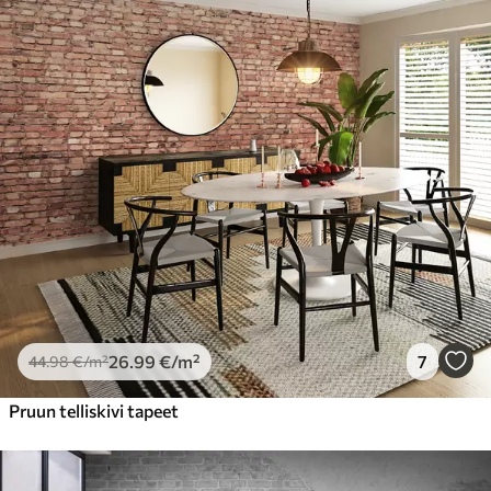
26
.99
€
/m²
7
44
.98
€
/m²
Pruun telliskivi tapeet