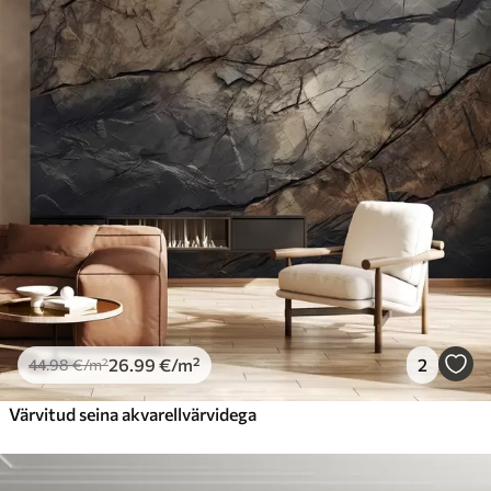
26
.99
€
/m²
2
44
.98
€
/m²
Värvitud seina akvarellvärvidega