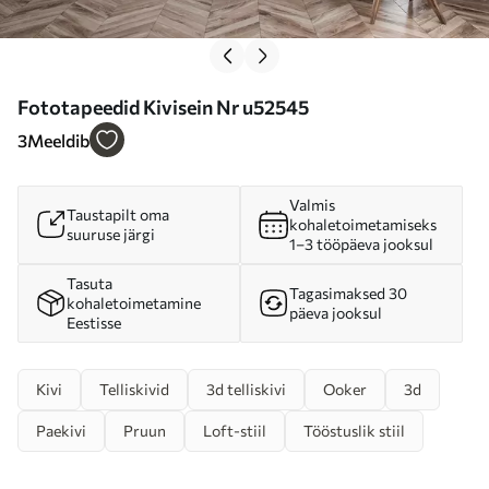
Fototapeedid Kivisein Nr u52545
3
Meeldib
Valmis
Taustapilt oma
kohaletoimetamiseks
suuruse järgi
1–3 tööpäeva jooksul
Tasuta
Tagasimaksed 30
kohaletoimetamine
päeva jooksul
Eestisse
Kivi
Telliskivid
3d telliskivi
Ooker
3d
Paekivi
Pruun
Loft-stiil
Tööstuslik stiil