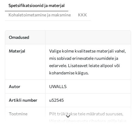
Spetsifikatsioonid ja materjal
Kohaletoimetamine ja maksmine
KKK
Omadused
Materjal
Valige kolme kvaliteetse materjali vahel,
mis sobivad erinevatele ruumidele ja
eelarvele. Lisateavet leiate allpool või
kohandamise käigus.
Autor
UWALLS
Artikli number
u52545
Tootmine
Pilt trükitakse teie määratud suuruses,
lõigatud ühesuguste ribadena, mille laius
on kuni 50 cm.