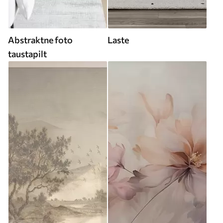
Abstraktne foto
Laste
taustapilt