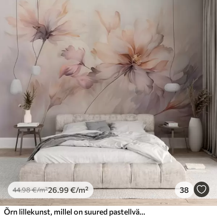
26
.99
€
/m²
38
44
.98
€
/m²
Õrn lillekunst, millel on suured pastellvärvi lilled, mille kroonlehed on läbipaistvad, pehmed varred ja õrnalt hajutatud taustaga