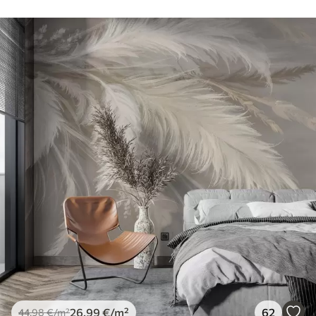
26
.99
€
/m²
62
44
.98
€
/m²