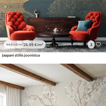
Peel and Stick
81
.67
49
.00
€
/m²
26
.99
€
/m²
3
44
.98
€
/m²
Jaapani stiilis joonistus