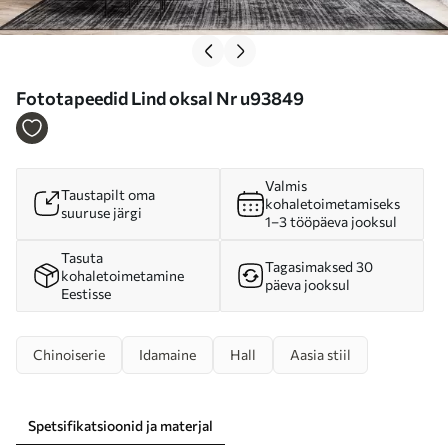
Fototapeedid Lind oksal Nr u93849
Valmis
Taustapilt oma
kohaletoimetamiseks
suuruse järgi
1–3 tööpäeva jooksul
Tasuta
Tagasimaksed 30
kohaletoimetamine
päeva jooksul
Eestisse
Chinoiserie
Idamaine
Hall
Aasia stiil
Spetsifikatsioonid ja materjal