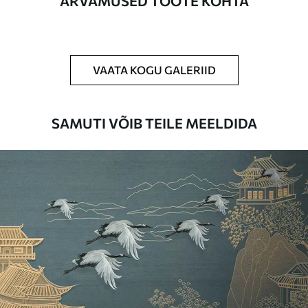
ARVAMUSED TOOTE KOHTA
Puhastamine
Tapeeti saab õrnalt puhastada pehme
käsnaga. Lakkviimistlusega tapeedid
võib puhastada veega.
VAATA KOGU GALERIID
Rakendusmeetod
Suurepärane rakendus
SAMUTI VÕIB TEILE MEELDIDA
Saadaolevad materjalid
Standard
44
.98
26
.99
€
/m²
Premium
56
.67
34
.00
€
/m²
Premium vinüül
65
.00
39
.00
€
/m²