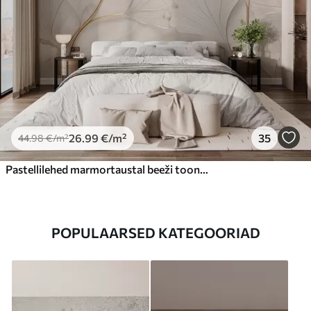
26
.99
€
/m²
35
44
.98
€
/m²
Pastellilehed marmortaustal beeži toonides
POPULAARSED KATEGOORIAD