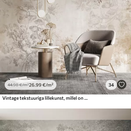
26
.99
€
/m²
34
44
.98
€
/m²
Vintage tekstuuriga lillekunst, millel on joonistusstiilis õrnad aia lilled ja lehed, pehmed pastelsed beežid ja seepia toonid