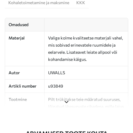
Kohaletoimetamine ja maksmine
KKK
Omadused
Materjal
Valige kolme kvaliteetse materjali vahel,
mis sobivad erinevatele ruumidele ja
eelarvele. Lisateavet leiate allpool või
kohandamise käigus.
Autor
UWALLS
Artikli number
u93849
Tootmine
Pilt trükitakse teie määratud suuruses,
lõigatud ühesuguste ribadena, mille laius
on kuni 50 cm.
Lisaks
Võite lisada lakikihti ja/või tapeediliimi.