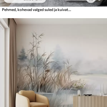
Pehmed, kohevad valged suled ja kuivatatud lilled neutraalsel pastellbeežil taustal