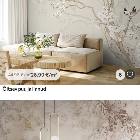
26
.99
€
/m²
6
44
.98
€
/m²
Õitsev puu ja linnud