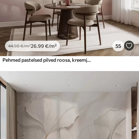
26
.99
€
/m²
55
44
.98
€
/m²
Pehmed pastelsed pilved roosa, kreemja ja sinise toonides