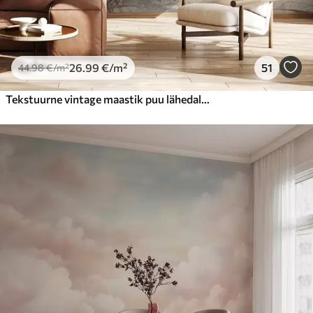
26
.99
€
/m²
51
44
.98
€
/m²
Tekstuurne vintage maastik puu lähedal jõe ja pilvine taevas, loodus kunsti seepia toonides