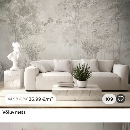
26
.99
€
/m²
109
44
.98
€
/m²
Võluv mets