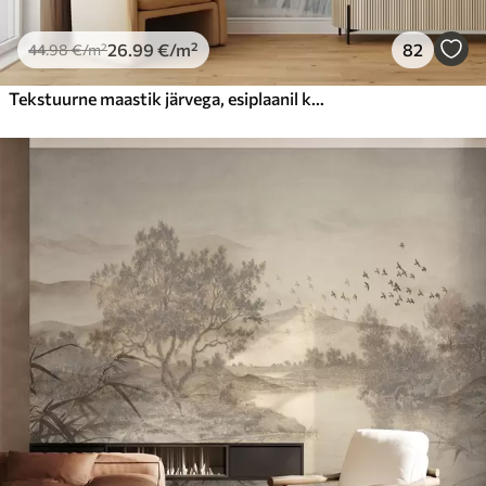
26
.99
€
/m²
82
44
.98
€
/m²
Tekstuurne maastik järvega, esiplaanil kõrge rohi, pehme sinine ja pruun, rahulik vesi, puud kauguses puud