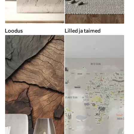
Loodus
Lilled ja taimed