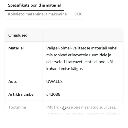
Spetsifikatsioonid ja materjal
Kohaletoimetamine ja maksmine
KKK
Omadused
Materjal
Valige kolme kvaliteetse materjali vahel,
mis sobivad erinevatele ruumidele ja
eelarvele. Lisateavet leiate allpool või
kohandamise käigus.
Autor
UWALLS
Artikli number
u42038
Tootmine
Pilt trükitakse teie määratud suuruses,
lõigatud ühesuguste ribadena, mille laius
on kuni 50 cm.