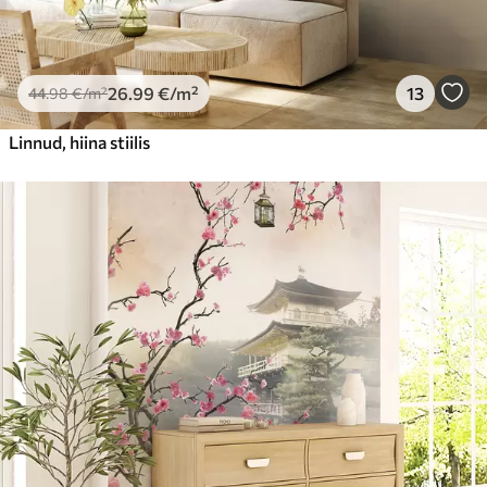
26
.99
€
/m²
13
44
.98
€
/m²
Linnud, hiina stiilis