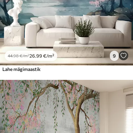
26
.99
€
/m²
9
44
.98
€
/m²
Lahe mägimaastik