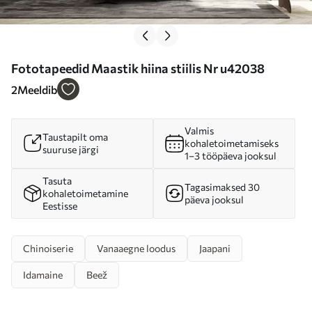
Fototapeedid Maastik hiina stiilis Nr u42038
2
Meeldib
Valmis
Taustapilt oma
kohaletoimetamiseks
suuruse järgi
1–3 tööpäeva jooksul
Tasuta
Tagasimaksed 30
kohaletoimetamine
päeva jooksul
Eestisse
Chinoiserie
Vanaaegne loodus
Jaapani
Idamaine
Beež