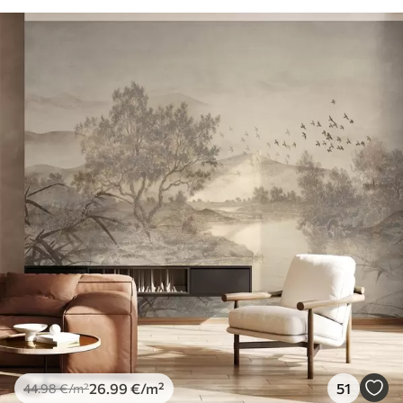
26
.99
€
/m²
51
44
.98
€
/m²