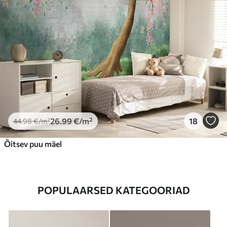
26
.99
€
/m²
18
44
.98
€
/m²
Õitsev puu mäel
POPULAARSED KATEGOORIAD