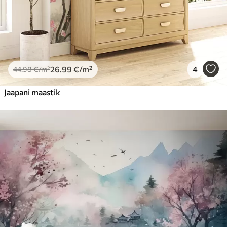
26
.99
€
/m²
4
44
.98
€
/m²
Jaapani maastik