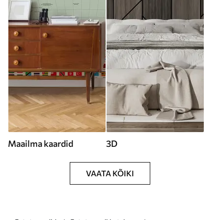
Maailma kaardid
3D
VAATA KÕIKI