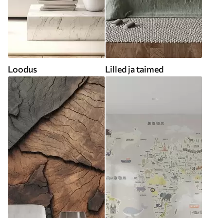
Loodus
Lilled ja taimed