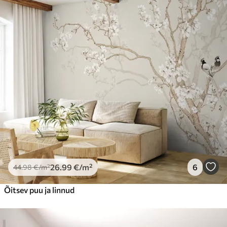
26
.99
€
/m²
6
44
.98
€
/m²
Õitsev puu ja linnud