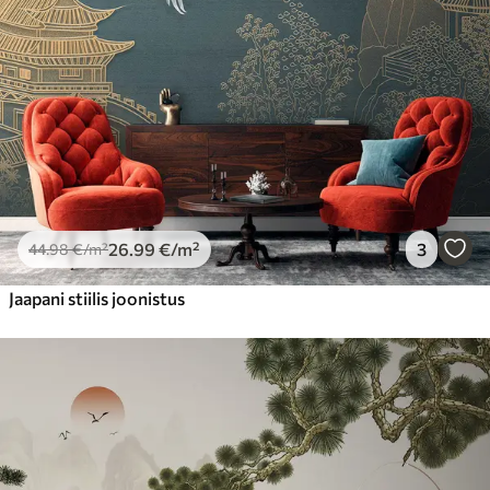
Premium vinüül
65
.00
39
.00
€
/m²
Peel and Stick
81
.67
49
.00
€
/m²
26
.99
€
/m²
3
44
.98
€
/m²
Jaapani stiilis joonistus