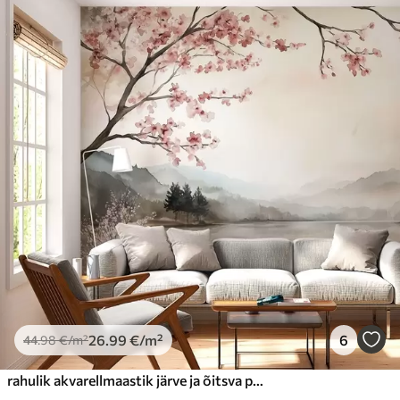
26
.99
€
/m²
6
44
.98
€
/m²
rahulik akvarellmaastik järve ja õitsva puuga