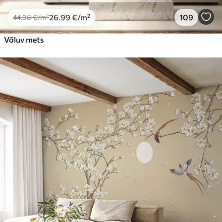
26
.99
€
/m²
109
44
.98
€
/m²
Võluv mets