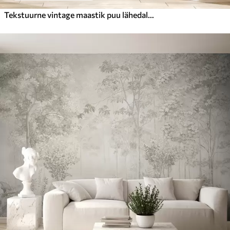
Tekstuurne vintage maastik puu lähedal jõe ja pilvine taevas, loodus kunsti seepia toonides