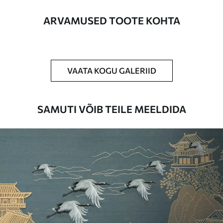
Lisaks
Võite lisada lakikihti ja/või tapeediliimi.
ARVAMUSED TOOTE KOHTA
Puhastamine
Tapeeti saab õrnalt puhastada pehme
käsnaga. Lakkviimistlusega tapeedid
võib puhastada veega.
VAATA KOGU GALERIID
Rakendusmeetod
Suurepärane rakendus
SAMUTI VÕIB TEILE MEELDIDA
Saadaolevad materjalid
Standard
44
.98
26
.99
€
/m²
Premium
56
.67
34
.00
€
/m²