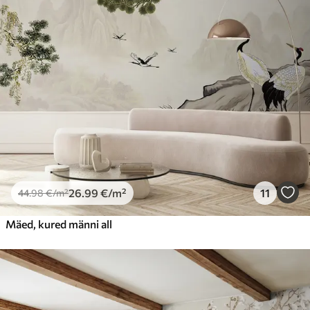
26
.99
€
/m²
11
44
.98
€
/m²
Mäed, kured männi all