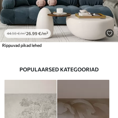
26
.99
€
/m²
44
.98
€
/m²
Rippuvad pikad lehed
POPULAARSED KATEGOORIAD