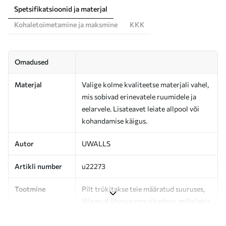
Spetsifikatsioonid ja materjal
Kohaletoimetamine ja maksmine
KKK
Omadused
Materjal
Valige kolme kvaliteetse materjali vahel,
mis sobivad erinevatele ruumidele ja
eelarvele. Lisateavet leiate allpool või
kohandamise käigus.
Autor
UWALLS
Artikli number
u22273
Tootmine
Pilt trükitakse teie määratud suuruses,
lõigatud ühesuguste ribadena, mille laius
on kuni 50 cm.