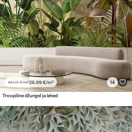
26
.99
€
/m²
14
44
.98
€
/m²
Troopiline džungel ja lehed