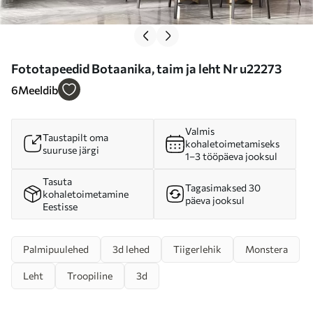
Fototapeedid Botaanika, taim ja leht Nr u22273
6
Meeldib
Valmis
Taustapilt oma
kohaletoimetamiseks
suuruse järgi
1–3 tööpäeva jooksul
Tasuta
Tagasimaksed 30
kohaletoimetamine
päeva jooksul
Eestisse
Palmipuulehed
3d lehed
Tiigerlehik
Monstera
Leht
Troopiline
3d