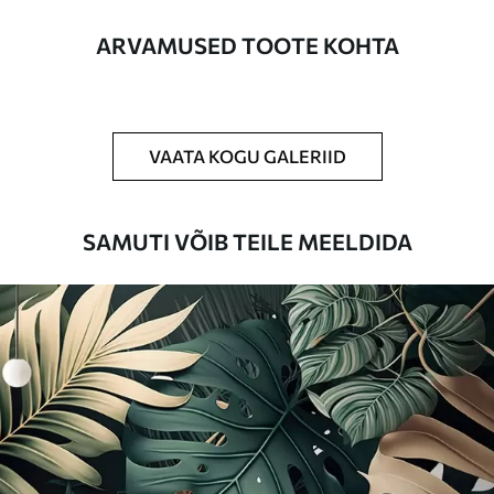
Lisaks
Võite lisada lakikihti ja/või tapeediliimi.
ARVAMUSED TOOTE KOHTA
Puhastamine
Tapeeti saab õrnalt puhastada pehme
käsnaga. Lakkviimistlusega tapeedid
võib puhastada veega.
VAATA KOGU GALERIID
Rakendusmeetod
Suurepärane rakendus
SAMUTI VÕIB TEILE MEELDIDA
Saadaolevad materjalid
Standard
44
.98
26
.99
€
/m²
Premium
56
.67
34
.00
€
/m²