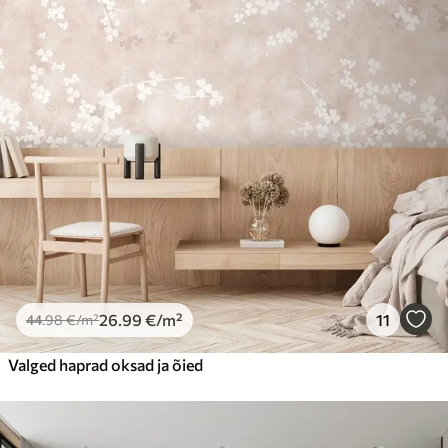
26
.99
€
/m²
11
44
.98
€
/m²
Valged haprad oksad ja õied