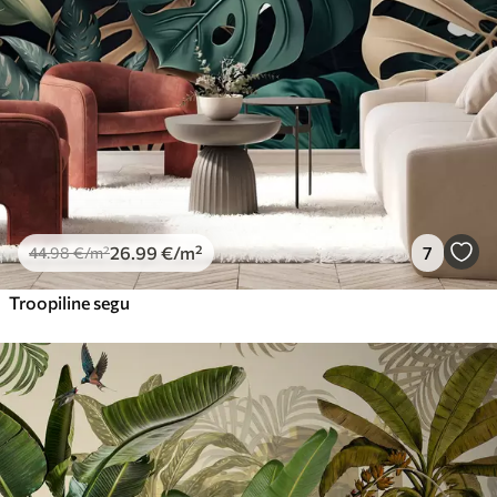
Premium vinüül
65
.00
39
.00
€
/m²
Peel and Stick
81
.67
49
.00
€
/m²
26
.99
€
/m²
7
44
.98
€
/m²
Troopiline segu