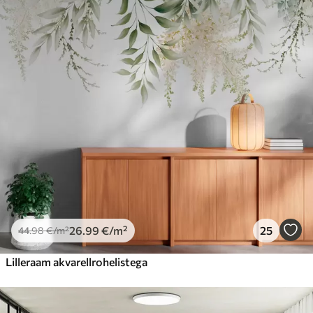
26
.99
€
/m²
25
44
.98
€
/m²
Lilleraam akvarellrohelistega