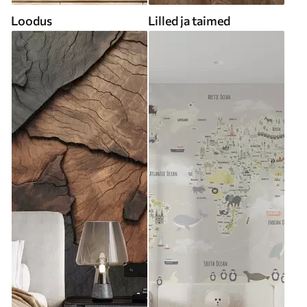
Loodus
Lilled ja taimed