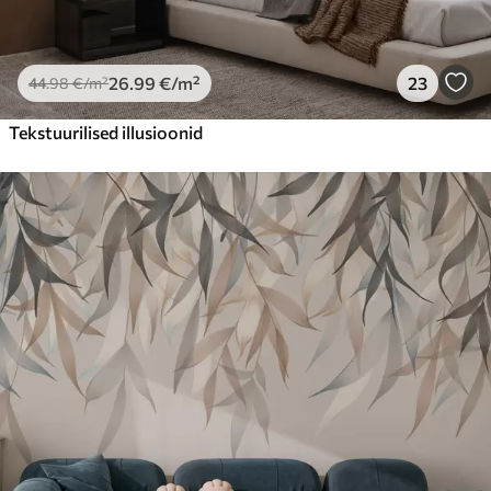
26
.99
€
/m²
23
44
.98
€
/m²
Tekstuurilised illusioonid