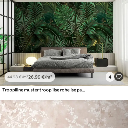
26
.99
€
/m²
4
44
.98
€
/m²
Troopiline muster troopilise rohelise palmi, banaanilehtedega