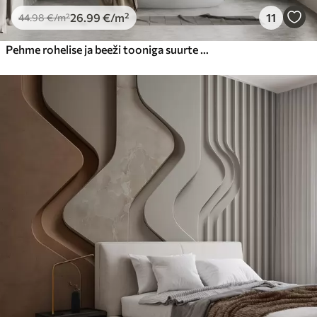
26
.99
€
/m²
11
44
.98
€
/m²
Pehme rohelise ja beeži tooniga suurte troopiliste lehtede muster, millel on sujuvad üleminekud ja õrnad tekstuuridetailid