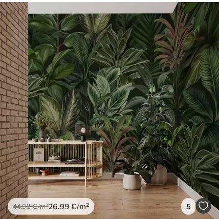
26
.99
€
/m²
5
44
.98
€
/m²