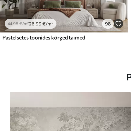
26
.99
€
/m²
98
44
.98
€
/m²
Pastelsetes toonides kõrged taimed