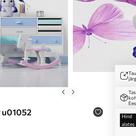
Tau
järg
Tas
koh
Ees
Nr u01052
Hind
alates