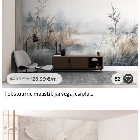
26
.99
€
/m²
82
44
.98
€
/m²
Tekstuurne maastik järvega, esiplaanil kõrge rohi, pehme sinine ja pruun, rahulik vesi, puud kauguses puud