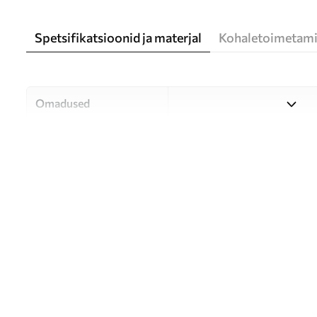
Spetsifikatsioonid ja materjal
Kohaletoimetami
Omadused
Materjal
Valige kolme kvaliteetse mat
ja eelarvele. Lisateavet leia
Autor
UWALLS
Artikli number
u01052
Tootmine
Pilt trükitakse teie määrat
mille laius on kuni 50 cm.
Lisaks
Võite lisada lakikihti ja/või 