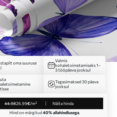
Valmis
stapilt oma suuruse
kohaletoimetamiseks 1–
i
3 tööpäeva jooksul
uta
Tagasimaksed 30 päeva
aletoimetamine
jooksul
tisse
44
.98
26
.99
€
/m²
Näita hinda
Hind on märgitud
40% allahindlusega
.