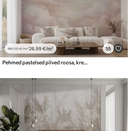
26
.99
€
/m²
55
44
.98
€
/m²
Pehmed pastelsed pilved roosa, kreemja ja sinise toonides