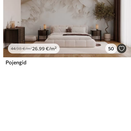
26
.99
€
/m²
50
44
.98
€
/m²
Pojengid