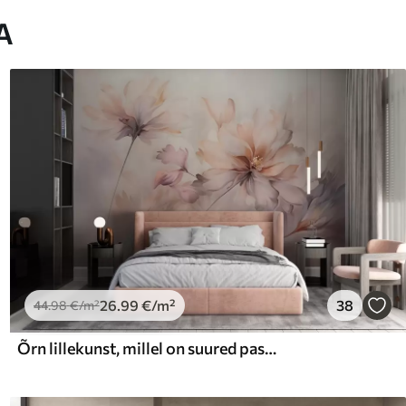
A
26
.99
€
/m²
38
44
.98
€
/m²
Õrn lillekunst, millel on suured pastellvärvi lilled, mille kroonlehed on läbipaistvad, pehmed varred ja õrnalt hajutatud taustaga