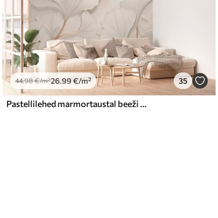
26
.99
€
/m²
35
44
.98
€
/m²
Pastellilehed marmortaustal beeži toonides