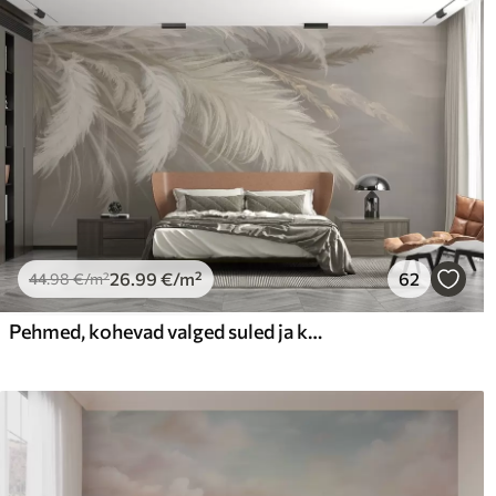
26
.99
€
/m²
62
44
.98
€
/m²
Pehmed, kohevad valged suled ja kuivatatud lilled neutraalsel pastellbeežil taustal