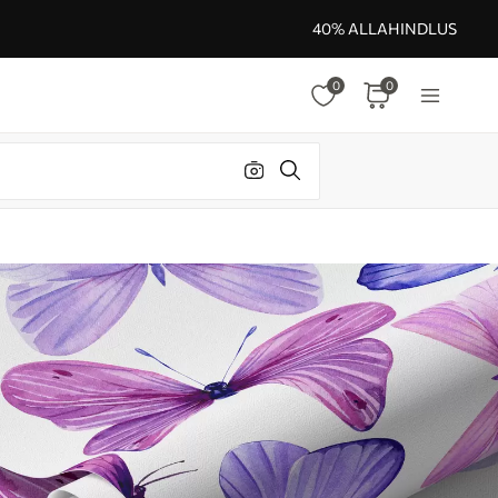
40% ALLAHINDLUS
0
0