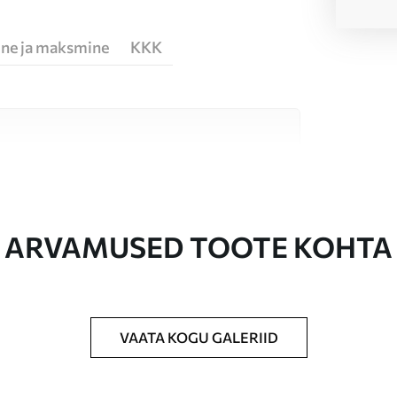
ne ja maksmine
KKK
erjali vahel, mis sobivad erinevatele ruumidele
te allpool või kohandamise käigus.
ARVAMUSED TOOTE KOHTA
ud suuruses, lõigatud ühesuguste ribadena,
VAATA KOGU GALERIID
tapeediliimi.