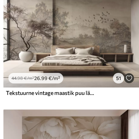
26
.99
€
/m²
51
44
.98
€
/m²
Tekstuurne vintage maastik puu lähedal jõe ja pilvine taevas, loodus kunsti seepia toonides