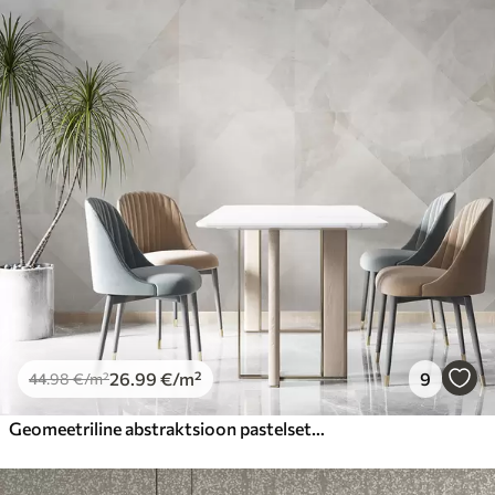
Premium
56
.67
34
.00
€
/m²
Premium vinüül
65
.00
39
.00
€
/m²
Peel and Stick
81
.67
49
.00
€
/m²
26
.99
€
/m²
9
44
.98
€
/m²
Geomeetriline abstraktsioon pastelsetes toonides marmortaustal