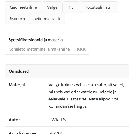
Geomeetriline
Valge
Kivi
Tööstuslik stiil
Modern
Minimalistlik
Spetsifikatsioonid ja materjal
Kohaletoimetamine ja maksmine
KKK
Omadused
Materjal
Valige kolme kvaliteetse materjali vahel,
mis sobivad erinevatele ruumidele ja
eelarvele. Lisateavet leiate allpool või
kohandamise käigus.
Autor
UWALLS
Artikli number
u97205