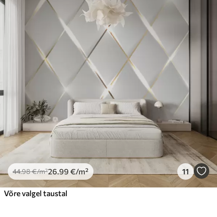
26
.99
€
/m²
11
44
.98
€
/m²
Võre valgel taustal