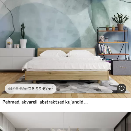
26
.99
€
/m²
44
.98
€
/m²
Pehmed, akvarell-abstraktsed kujundid sinise, rohelise ja valge toonides