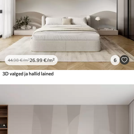
26
.99
€
/m²
6
44
.98
€
/m²
3D valged ja hallid lained