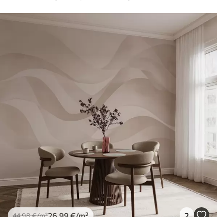
26
.99
€
/m²
2
44
.98
€
/m²