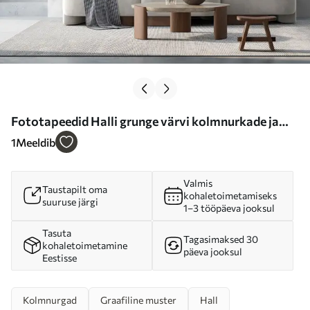
Fototapeedid Halli grunge värvi kolmnurkade ja
nurkade stiilsed geomeetrilised kujundid Nr u97205
1
Meeldib
Valmis
Taustapilt oma
kohaletoimetamiseks
suuruse järgi
1–3 tööpäeva jooksul
Tasuta
Tagasimaksed 30
kohaletoimetamine
päeva jooksul
Eestisse
Kolmnurgad
Graafiline muster
Hall