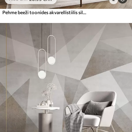
Pehme beeži toonides akvarellistiilis siledad lained