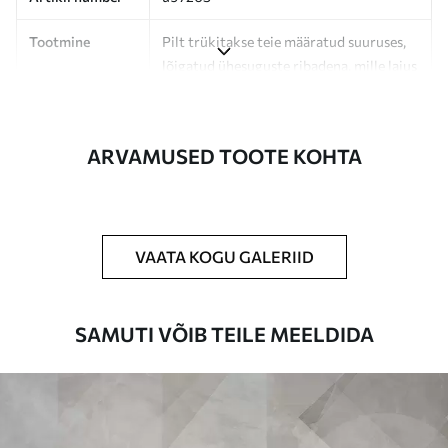
Tootmine
Pilt trükitakse teie määratud suuruses,
lõigatud ühesuguste ribadena, mille laius
on kuni 50 cm.
Lisaks
Võite lisada lakikihti ja/või tapeediliimi.
ARVAMUSED TOOTE KOHTA
Puhastamine
Tapeeti saab õrnalt puhastada pehme
käsnaga. Lakkviimistlusega tapeedid
võib puhastada veega.
VAATA KOGU GALERIID
Rakendusmeetod
Suurepärane rakendus
SAMUTI VÕIB TEILE MEELDIDA
Saadaolevad materjalid
Standard
44
.98
26
.99
€
/m²