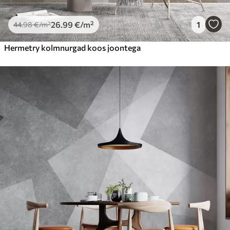
26
.99
€
/m²
1
44
.98
€
/m²
Hermetry kolmnurgad koos joontega