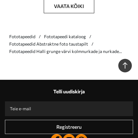
VAATA KÕIKI
Fototapeedid
Fototapeedi kataloog
Fototapeedid Abstraktne foto taustapilt
Fototapeedid Halli grunge värvi kolmnurkade ja nurkade
stiilsed geomeetrilised kujundid Nr u97205
Telli uudiskirja
Registreeru