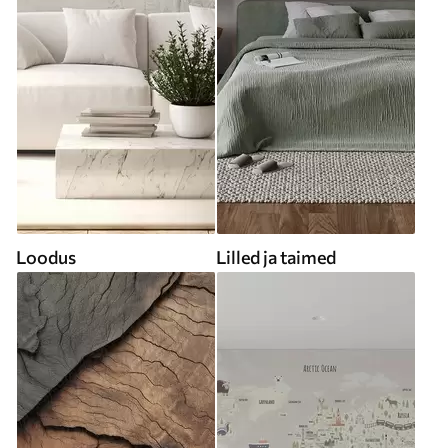
Loodus
Lilled ja taimed