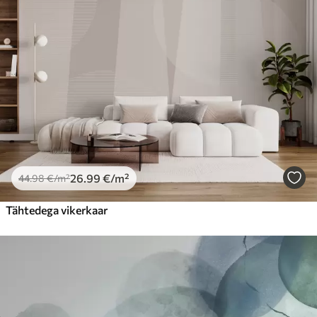
26
.99
€
/m²
44
.98
€
/m²
Tähtedega vikerkaar