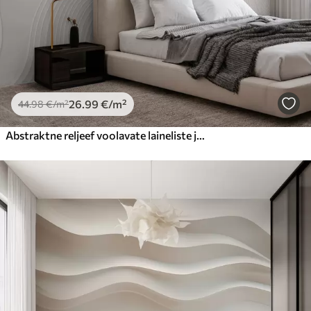
26
.99
€
/m²
44
.98
€
/m²
Abstraktne reljeef voolavate laineliste joontega