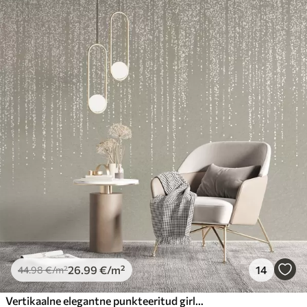
26
.99
€
/m²
14
44
.98
€
/m²
Vertikaalne elegantne punkteeritud girlande trükis beežil tekstuurilisel taustal, mis loob sügavuse ja liikumise tunde