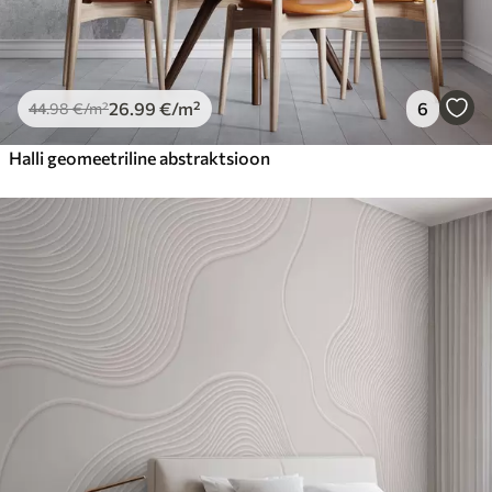
26
.99
€
/m²
6
44
.98
€
/m²
Halli geomeetriline abstraktsioon