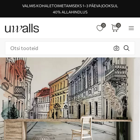
VALMIS KOHALETOIMETAMISEKS 1–3 PÄEVA JOOKSUL
40% ALLAHINDLUS
0
0