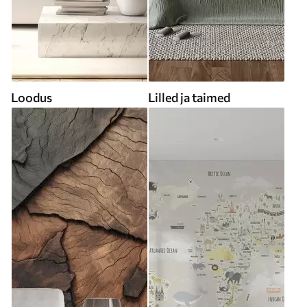
Loodus
Lilled ja taimed