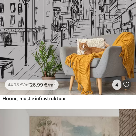
26
.99
€
/m²
4
44
.98
€
/m²
Hoone, must e infrastruktuur