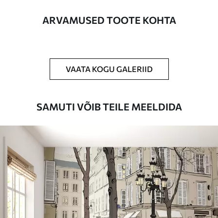
Lisaks
Võite lisada lakikihti ja/või tapeediliimi.
ARVAMUSED TOOTE KOHTA
Puhastamine
Tapeeti saab õrnalt puhastada pehme
käsnaga. Lakkviimistlusega tapeedid
võib puhastada veega.
VAATA KOGU GALERIID
Rakendusmeetod
Suurepärane rakendus
SAMUTI VÕIB TEILE MEELDIDA
Saadaolevad materjalid
Standard
44
.98
26
.99
€
/m²
Premium
56
.67
34
.00
€
/m²