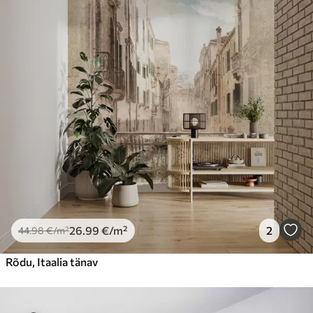
26
.99
€
/m²
2
44
.98
€
/m²
Rõdu, Itaalia tänav