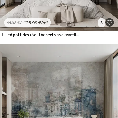
26
.99
€
/m²
3
44
.98
€
/m²
Lilled pottides rõdul Veneetsias akvarellina