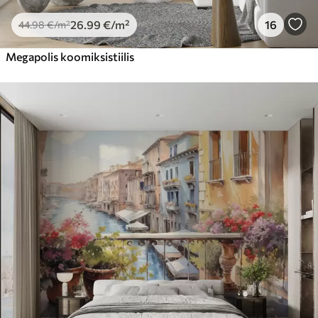
26
.99
€
/m²
16
44
.98
€
/m²
Megapolis koomiksistiilis