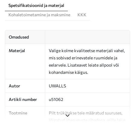
Spetsifikatsioonid ja materjal
Kohaletoimetamine ja maksmine
KKK
Omadused
Materjal
Valige kolme kvaliteetse materjali vahel,
mis sobivad erinevatele ruumidele ja
eelarvele. Lisateavet leiate allpool või
kohandamise käigus.
Autor
UWALLS
Artikli number
u51062
Tootmine
Pilt trükitakse teie määratud suuruses,
lõigatud ühesuguste ribadena, mille laius
on kuni 50 cm.