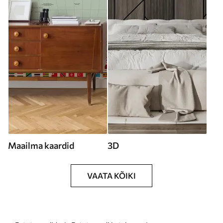
Maailma kaardid
3D
VAATA KÕIKI