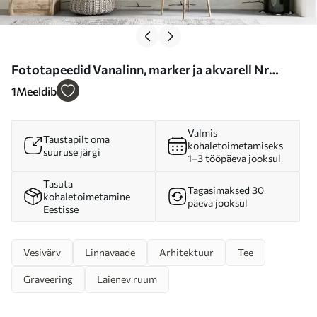
Fototapeedid Vanalinn, marker ja akvarell Nr
u51062
1
Meeldib
Valmis
Taustapilt oma
kohaletoimetamiseks
suuruse järgi
1–3 tööpäeva jooksul
Tasuta
Tagasimaksed 30
kohaletoimetamine
päeva jooksul
Eestisse
Vesivärv
Linnavaade
Arhitektuur
Tee
Graveering
Laienev ruum