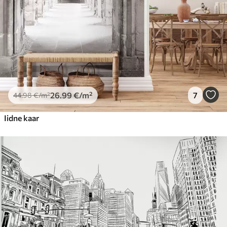
26
.99
€
/m²
7
44
.98
€
/m²
Iidne kaar