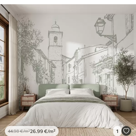
26
.99
€
/m²
1
44
.98
€
/m²