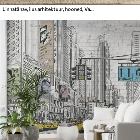
Linnatänav, ilus arhitektuur, hooned, Vahemere, joonistus, oliivivärv