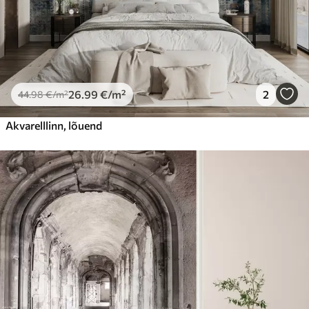
26
.99
€
/m²
2
44
.98
€
/m²
Akvarelllinn, lõuend