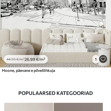
26
.99
€
/m²
1
44
.98
€
/m²
Hoone, päevane e pilvelõhkuja
POPULAARSED KATEGOORIAD