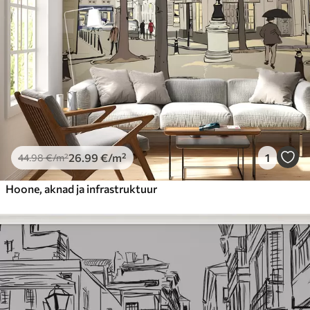
Premium vinüül
65
.00
39
.00
€
/m²
Peel and Stick
81
.67
49
.00
€
/m²
26
.99
€
/m²
1
44
.98
€
/m²
Hoone, aknad ja infrastruktuur