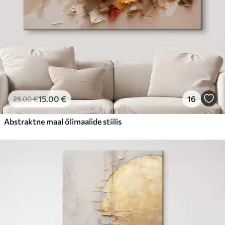
15
.00
€
16
25
.00
€
Abstraktne maal õlimaalide stiilis