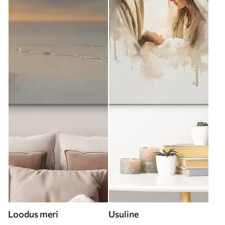
Loodus meri
Usuline