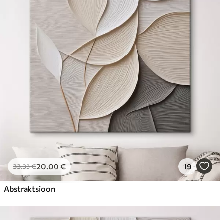
20
.00
€
19
33
.33
€
Abstraktsioon