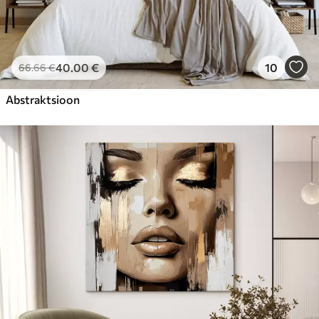
40
.00
€
10
66
.66
€
Abstraktsioon