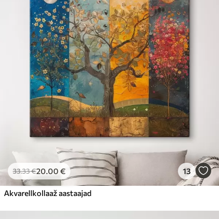
20
.00
€
13
33
.33
€
Akvarellkollaaž aastaajad