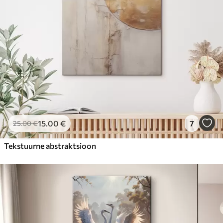
15
.00
€
7
25
.00
€
Tekstuurne abstraktsioon