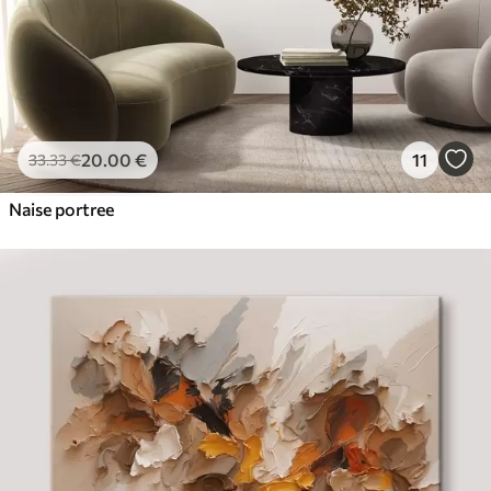
20
.00
€
11
33
.33
€
Naise portree