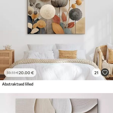
Hind Alates
23
.00
€
20
.00
€
21
33
.33
€
Abstraktsed lilled