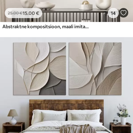
15
.00
€
14
25
.00
€
Abstraktne kompositsioon, maali imitatsioon