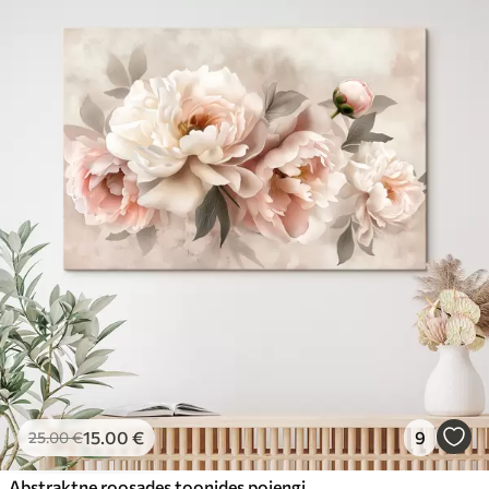
15
.00
€
9
25
.00
€
Abstraktne roosades toonides pojengide kimp