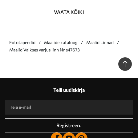
VAATA KÕIKI
Fototapeedid
Maalide kataloog
Maalid Linnad
Maalid Vaikses varjus linn Nr s47673
Telli uudiskirja
Registreeru