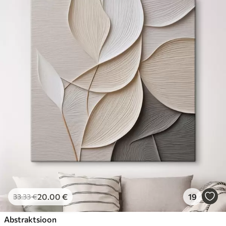
20
.00
€
19
33
.33
€
Abstraktsioon