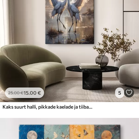
15
.00
€
5
25
.00
€
Kaks suurt halli, pikkade kaelade ja tiibadega kraanat, mis seisavad puudest ümbritsetud udujärves