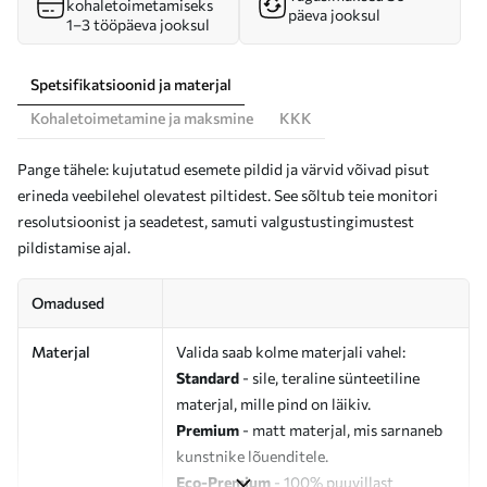
kohaletoimetamiseks
päeva jooksul
1–3 tööpäeva jooksul
Spetsifikatsioonid ja materjal
Kohaletoimetamine ja maksmine
KKK
Pange tähele: kujutatud esemete pildid ja värvid võivad pisut
erineda veebilehel olevatest piltidest. See sõltub teie monitori
resolutsioonist ja seadetest, samuti valgustustingimustest
pildistamise ajal.
Omadused
Materjal
Valida saab kolme materjali vahel:
Standard
- sile, teraline sünteetiline
materjal, mille pind on läikiv.
Premium
- matt materjal, mis sarnaneb
kunstnike lõuenditele.
Eco-Premium
- 100% puuvillast