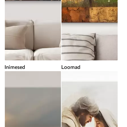
Inimesed
Loomad