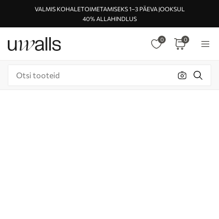
VALMIS KOHALETOIMETAMISEKS 1–3 PÄEVA JOOKSUL
40% ALLAHINDLUS
0
0