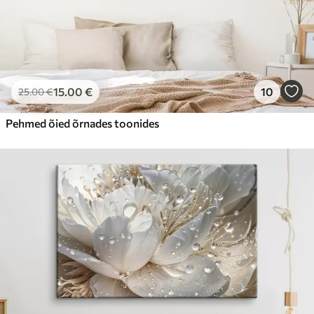
15
.00
€
10
25
.00
€
Pehmed õied õrnades toonides