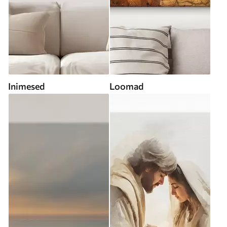
Inimesed
Loomad