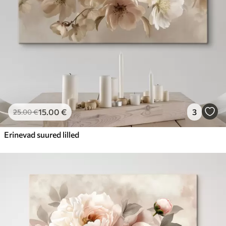
15
.00
€
3
25
.00
€
Erinevad suured lilled