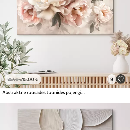
15
.00
€
9
25
.00
€
Abstraktne roosades toonides pojengide kimp