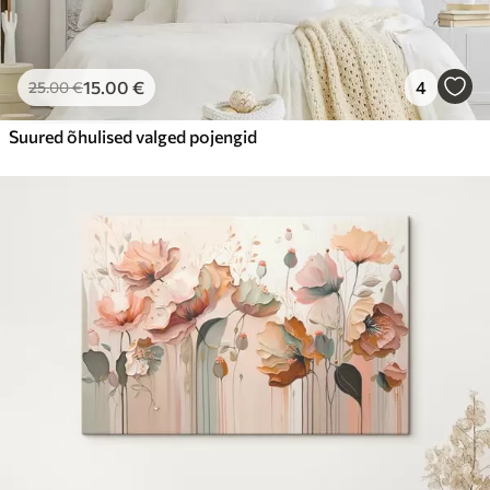
15
.00
€
4
25
.00
€
Suured õhulised valged pojengid