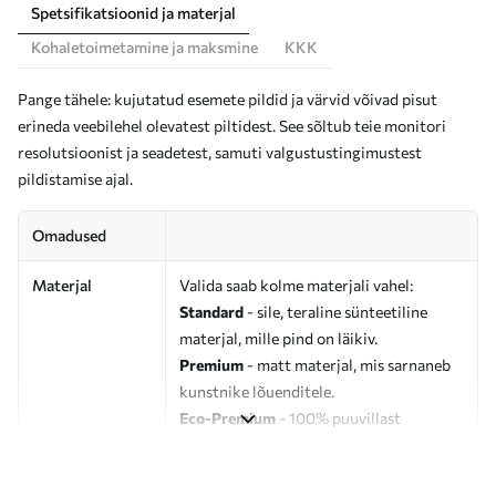
Spetsifikatsioonid ja materjal
Kohaletoimetamine ja maksmine
KKK
Pange tähele: kujutatud esemete pildid ja värvid võivad pisut
erineda veebilehel olevatest piltidest. See sõltub teie monitori
resolutsioonist ja seadetest, samuti valgustustingimustest
pildistamise ajal.
Omadused
Materjal
Valida saab kolme materjali vahel:
Standard
- sile, teraline sünteetiline
materjal, mille pind on läikiv.
Premium
- matt materjal, mis sarnaneb
kunstnike lõuenditele.
Eco-Premium
- 100% puuvillast
valmistatud kvaliteetne lõuend.
Autor
UWALLS