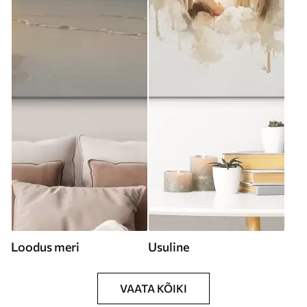
Loodus meri
Usuline
VAATA KÕIKI