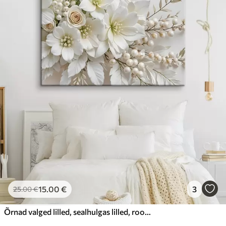
15
.00
€
3
25
.00
€
Õrnad valged lilled, sealhulgas lilled, roosid ja muud pehmete, sametiste kroonlehtedega õied