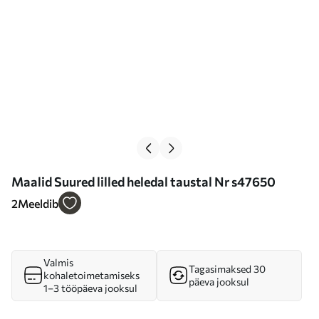
Maalid Suured lilled heledal taustal Nr s47650
2
Meeldib
Valmis
Tagasimaksed 30
kohaletoimetamiseks
päeva jooksul
1–3 tööpäeva jooksul