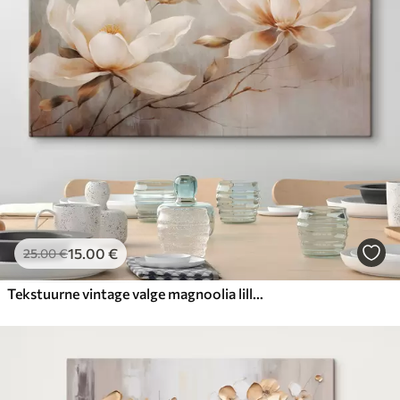
15
.00
€
25
.00
€
Tekstuurne vintage valge magnoolia lilled oksad helepruunil taustal