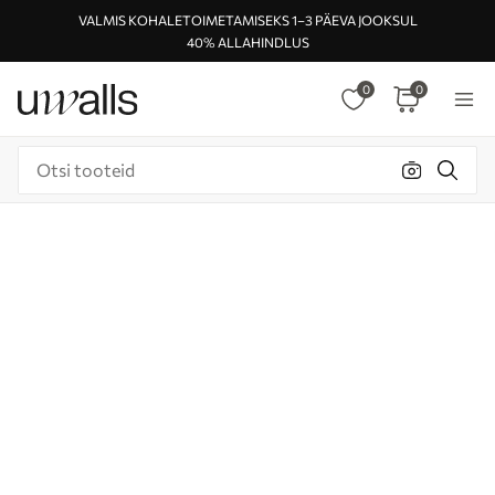
VALMIS KOHALETOIMETAMISEKS 1–3 PÄEVA JOOKSUL
40% ALLAHINDLUS
0
0