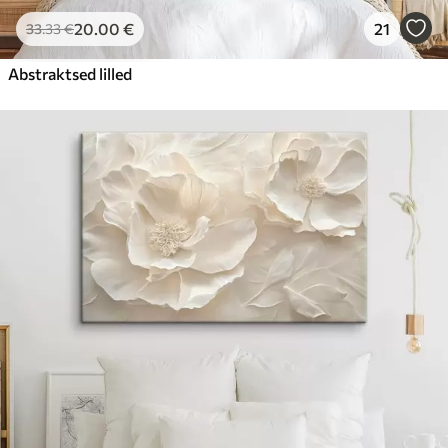
20
.00
€
21
33
.33
€
Abstraktsed lilled