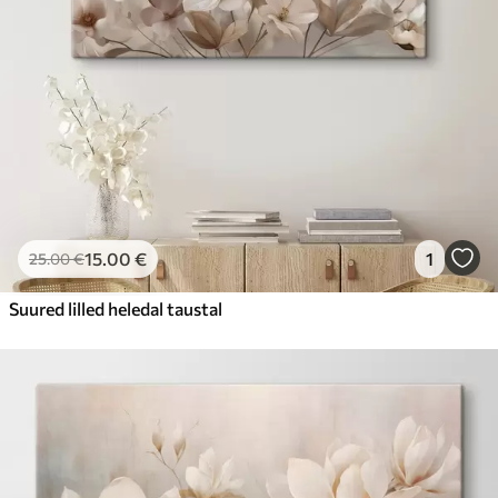
15
.00
€
1
25
.00
€
Suured lilled heledal taustal