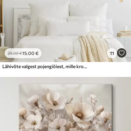
15
.00
€
11
25
.00
€
Lähivõte valgest pojengiõiest, mille kroonlehtedel on veepiisad, hägusel taustal