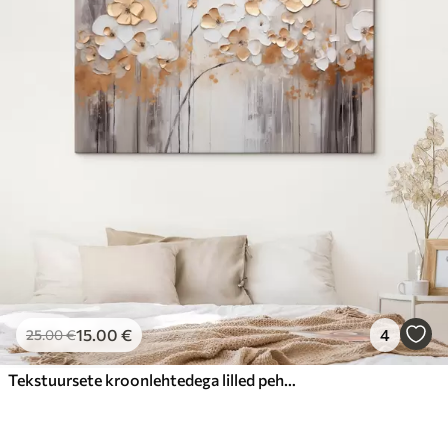
15
.00
€
4
25
.00
€
Tekstuursete kroonlehtedega lilled pehmel, summutatud taustal koos abstraktsete värvilaikude ja vertikaalsete joontega