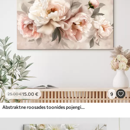
15
.00
€
9
25
.00
€
Abstraktne roosades toonides pojengide kimp