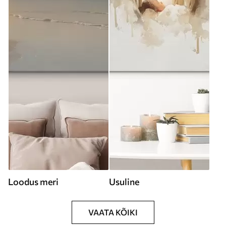
Loodus meri
Usuline
VAATA KÕIKI