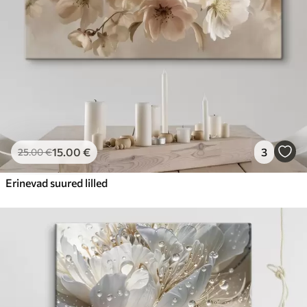
15
.00
€
3
25
.00
€
Erinevad suured lilled