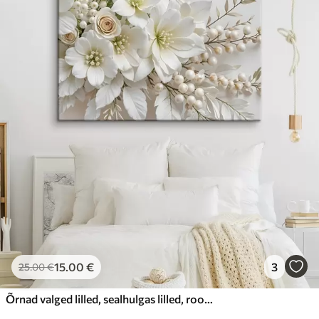
15
.00
€
3
25
.00
€
Õrnad valged lilled, sealhulgas lilled, roosid ja muud pehmete, sametiste kroonlehtedega õied