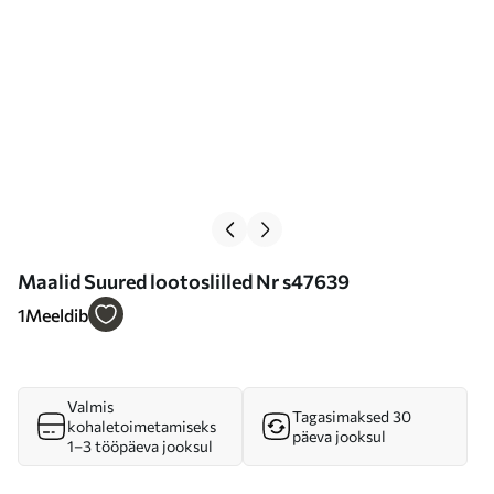
Maalid Suured lootoslilled Nr s47639
1
Meeldib
Valmis
Tagasimaksed 30
kohaletoimetamiseks
päeva jooksul
1–3 tööpäeva jooksul