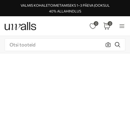
VALMIS KOHALETOIMETAMISEKS 1–3 PÄEVA JOOKSUL
40% ALLAHINDLUS
0
0