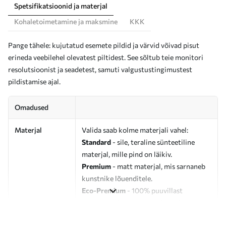
Spetsifikatsioonid ja materjal
Kohaletoimetamine ja maksmine
KKK
Pange tähele: kujutatud esemete pildid ja värvid võivad pisut
erineda veebilehel olevatest piltidest. See sõltub teie monitori
resolutsioonist ja seadetest, samuti valgustustingimustest
pildistamise ajal.
Omadused
Materjal
Valida saab kolme materjali vahel:
Standard
- sile, teraline sünteetiline
materjal, mille pind on läikiv.
Premium
- matt materjal, mis sarnaneb
kunstnike lõuenditele.
Eco-Premium
- 100% puuvillast
valmistatud kvaliteetne lõuend.
Autor
UWALLS