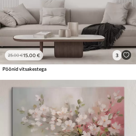
15
.00
€
3
25
.00
€
Pöönid vitsakestega