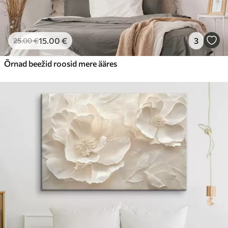
15
.00
€
3
25
.00
€
Õrnad beežid roosid mere ääres