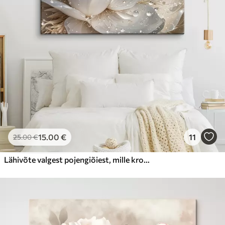
15
.00
€
11
25
.00
€
Lähivõte valgest pojengiõiest, mille kroonlehtedel on veepiisad, hägusel taustal