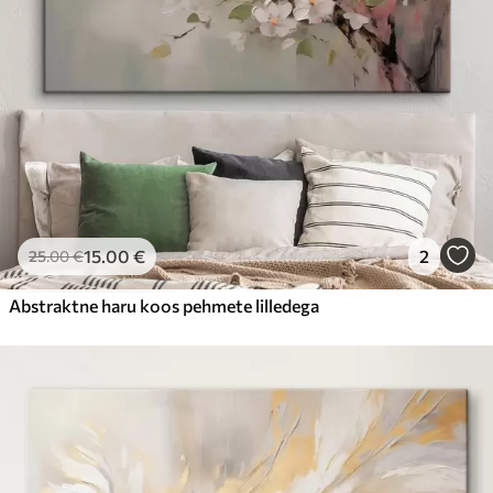
15
.00
€
2
25
.00
€
Abstraktne haru koos pehmete lilledega