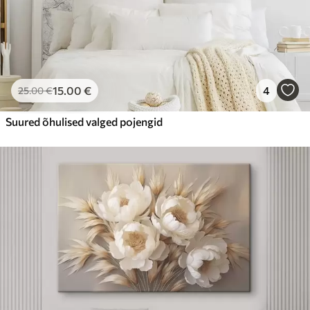
15
.00
€
4
25
.00
€
Suured õhulised valged pojengid