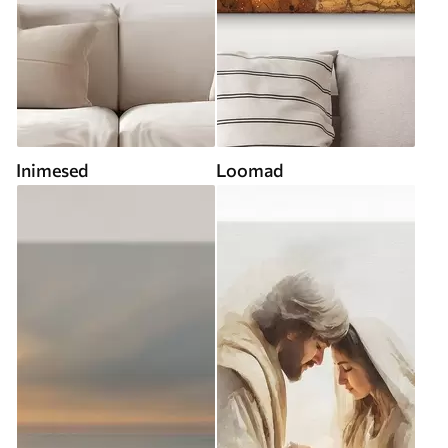
Inimesed
Loomad