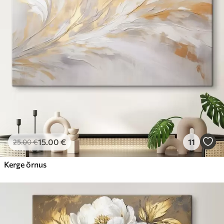
15
.00
€
11
25
.00
€
Kerge õrnus