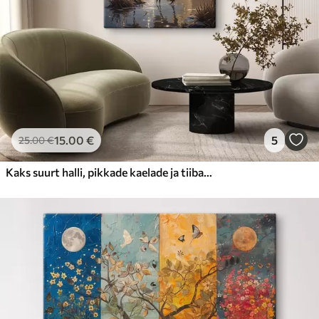
15
.00
€
5
25
.00
€
Kaks suurt halli, pikkade kaelade ja tiibadega kraanat, mis seisavad puudest ümbritsetud udujärves