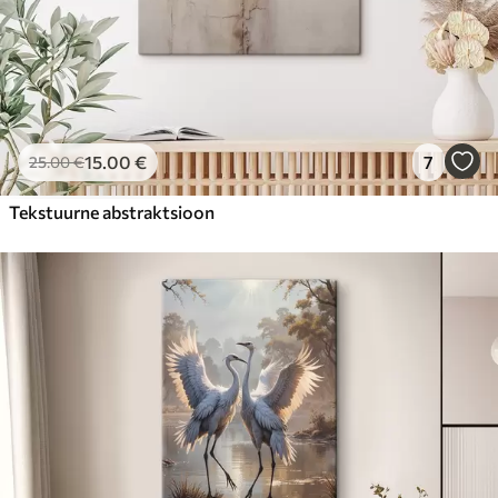
15
.00
€
7
25
.00
€
Tekstuurne abstraktsioon