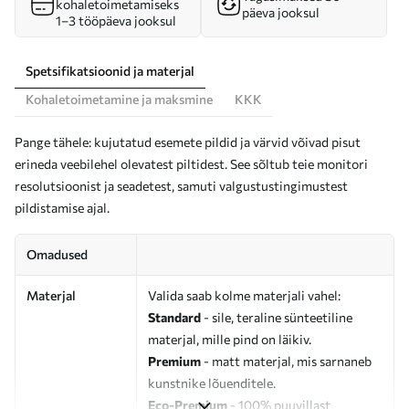
kohaletoimetamiseks
päeva jooksul
1–3 tööpäeva jooksul
Spetsifikatsioonid ja materjal
Kohaletoimetamine ja maksmine
KKK
Pange tähele: kujutatud esemete pildid ja värvid võivad pisut
erineda veebilehel olevatest piltidest. See sõltub teie monitori
resolutsioonist ja seadetest, samuti valgustustingimustest
pildistamise ajal.
Omadused
Materjal
Valida saab kolme materjali vahel:
Standard
- sile, teraline sünteetiline
materjal, mille pind on läikiv.
Premium
- matt materjal, mis sarnaneb
kunstnike lõuenditele.
Eco-Premium
- 100% puuvillast