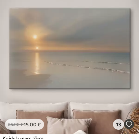
15
.00
€
13
25
.00
€
Koidula mere ääres