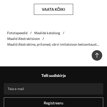
VAATA KÕIKI
Fototapeedid
Maalide kataloog
Maalid Abstraktsioon
Maalid Abstraktne, pritsmed, värvi imitatsioon betoontaustal
Nr s47637
Telli uudiskirja
Registreeru