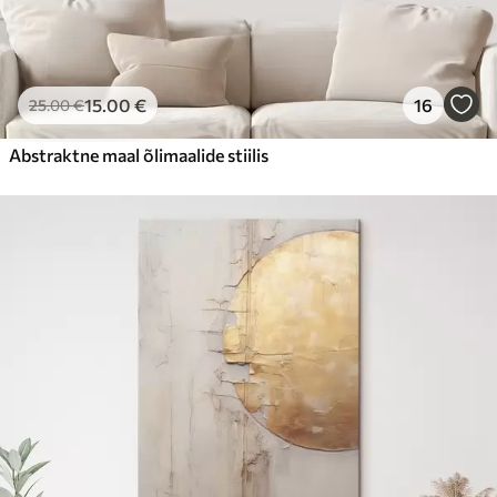
15
.00
€
16
25
.00
€
Abstraktne maal õlimaalide stiilis