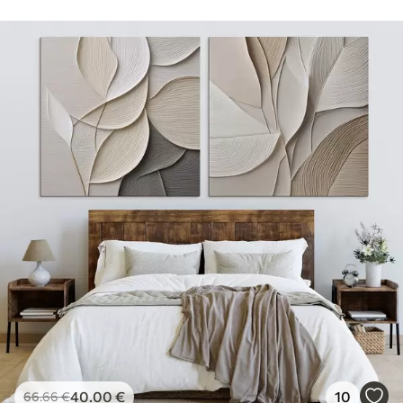
40
.00
€
10
66
.66
€