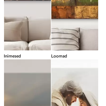
Inimesed
Loomad