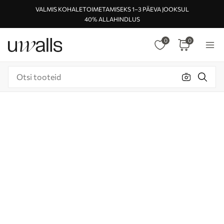
VALMIS KOHALETOIMETAMISEKS 1–3 PÄEVA JOOKSUL
40% ALLAHINDLUS
0
0