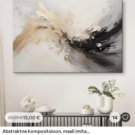
15
.00
€
14
25
.00
€
Abstraktne kompositsioon, maali imitatsioon