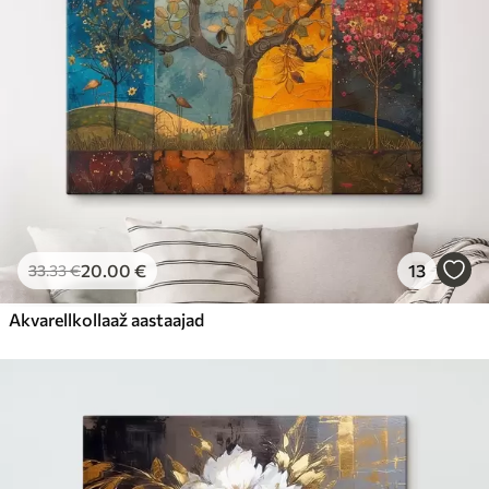
20
.00
€
13
33
.33
€
Akvarellkollaaž aastaajad