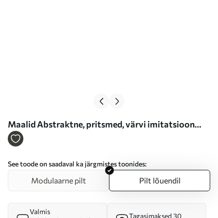
Maalid Abstraktne, pritsmed, värvi imitatsioon
betoontaustal Nr s47637
See toode on saadaval ka järgmistes toonides:
Modulaarne pilt
Pilt lõuendil
Valmis
Tagasimaksed 30