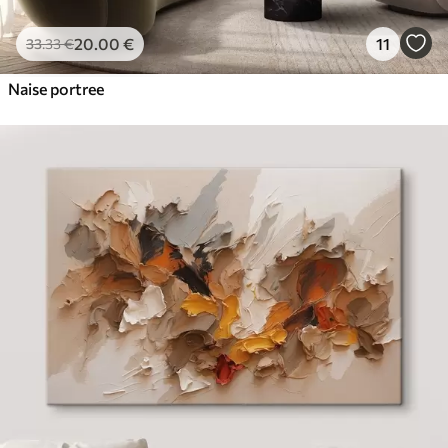
20
.00
€
11
33
.33
€
Naise portree