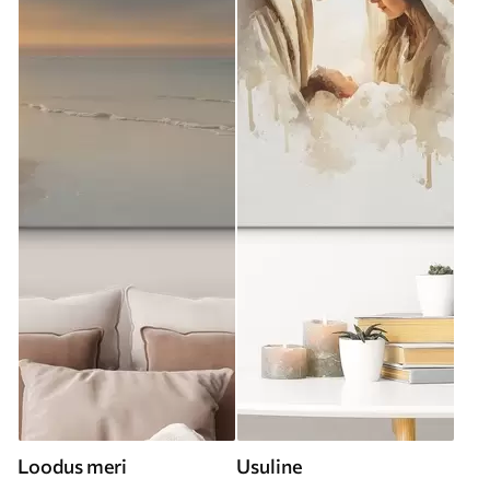
Loodus meri
Usuline