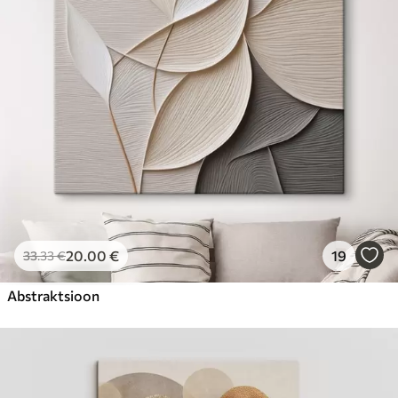
Hind Alates
23
.00
€
20
.00
€
19
33
.33
€
Abstraktsioon