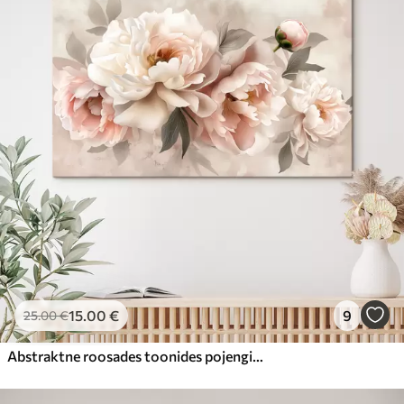
15
.00
€
9
25
.00
€
Abstraktne roosades toonides pojengide kimp