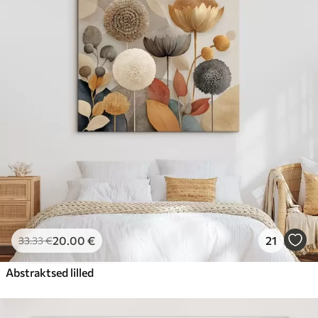
20
.00
€
21
33
.33
€
Abstraktsed lilled