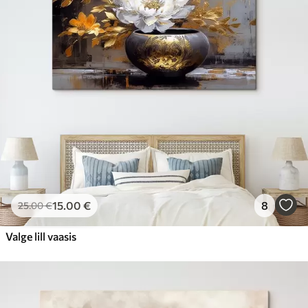
15
.00
€
8
25
.00
€
Valge lill vaasis