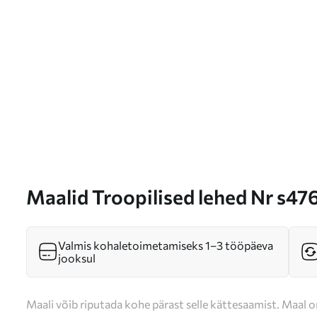
Maalid Troopilised lehed Nr s47
Valmis kohaletoimetamiseks 1–3 tööpäeva
jooksul
Maali võib riputada kohe pärast selle kättesaamist. Maal o