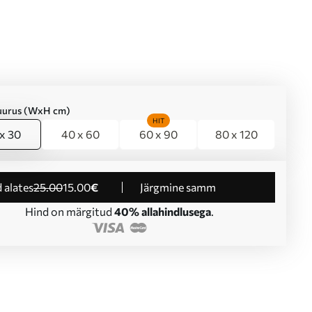
suurus (WxH cm)
HIT
x 30
40 x 60
60 x 90
80 x 120
d alates
25
.00
15
.00
€
Järgmine samm
Hind on märgitud
40% allahindlusega
.