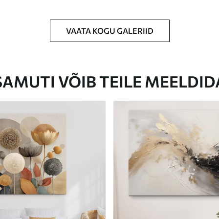
VAATA KOGU GALERIID
Eco-Premium
Hind Alates
23
.00
€
SAMUTI VÕIB TEILE MEELDID