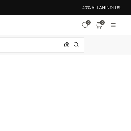
40% ALLAHINDLUS
0
0