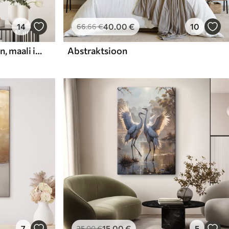
14
40
.00
€
10
66
.66
€
Abstraktne kompositsioon, maali imitatsioon
Abstraktsioon
7
15
.00
€
5
25
.00
€