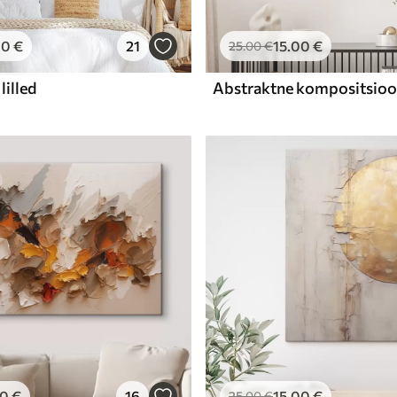
00
€
21
15
.00
€
25
.00
€
lilled
00
€
16
15
.00
€
25
.00
€