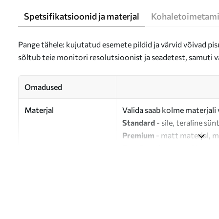
Spetsifikatsioonid ja materjal
Kohaletoimetami
Pange tähele: kujutatud esemete pildid ja värvid võivad pisu
sõltub teie monitori resolutsioonist ja seadetest, samuti v
Omadused
Materjal
Valida saab kolme materjali 
Standard
- sile, teraline sün
Premium
- matt materjal, m
Eco-Premium
- 100% puuvil
Autor
UWALLS
Artikli number
s47620
Lisaks
Võite lisada lakikihti.