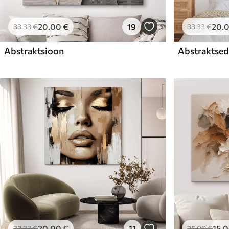
20
.00
€
19
20
.
33
.33
€
33
.33
€
Abstraktsioon
Abstraktsed 
20
.00
€
11
15
.
33
.33
€
25
.00
€