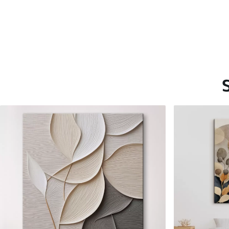
Saadaolevad materjalid
Standard
Premium
Hind Alates
15
.00
€
Hind Alates
19
.00
€