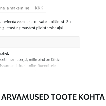
ne ja maksmine
KKK
t erineda veebilehel olevatest piltidest. See
algustustingimustest pildistamise ajal.
vahel:
teetiline materjal, mille pind on läikiv.
is sarnaneb kunstnike lõuenditele.
last valmistatud kvaliteetne lõuend.
ARVAMUSED TOOTE KOHTA