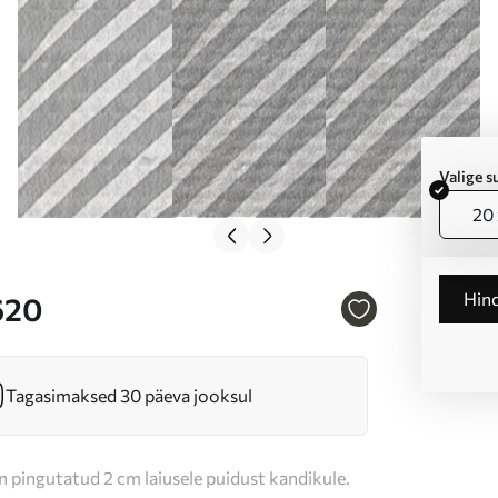
Valige 
20 
Hin
620
Tagasimaksed 30 päeva jooksul
n pingutatud 2 cm laiusele puidust kandikule.