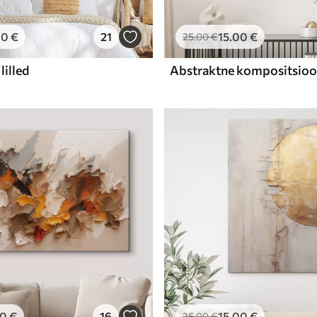
00
€
21
15
.00
€
25
.00
€
lilled
00
€
16
15
.00
€
25
.00
€