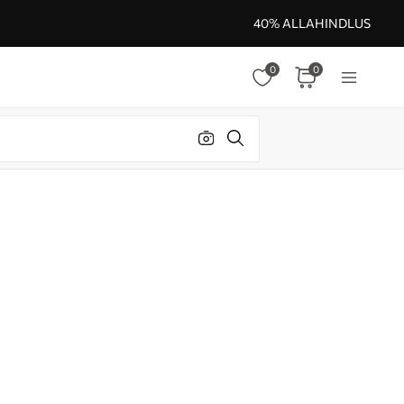
40% ALLAHINDLUS
0
0