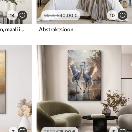
14
40
.00
€
10
66
.66
€
Abstraktne kompositsioon, maali imitatsioon
Abstraktsioon
7
15
.00
€
5
25
.00
€