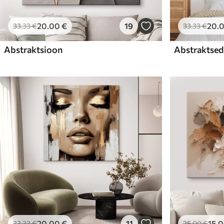
20
.00
€
19
20
.
33
.33
€
33
.33
€
Abstraktsioon
Abstraktsed 
20
.00
€
11
15
.
33
.33
€
25
.00
€