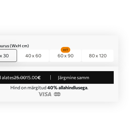
suurus (WxH cm)
HIT
x 30
40 x 60
60 x 90
80 x 120
d alates
25
.00
15
.00
€
Järgmine samm
Hind on märgitud
40% allahindlusega
.