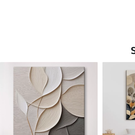
Saadaolevad materjalid
Standard
Premium
Hind Alates
15
.00
€
Hind Alates
19
.00
€