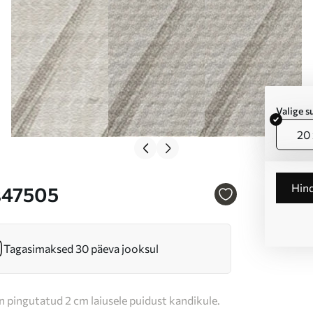
Valige 
20 
Hin
 s47505
Tagasimaksed 30 päeva jooksul
n pingutatud 2 cm laiusele puidust kandikule.