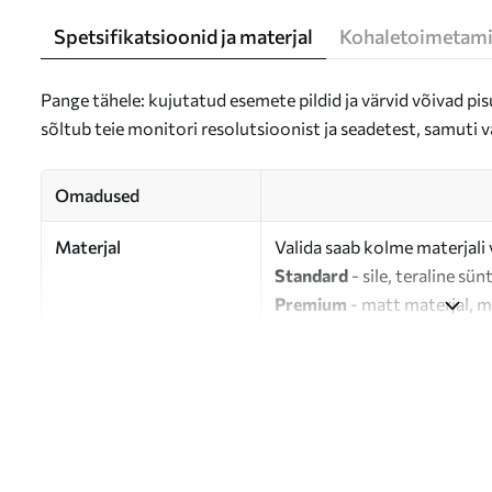
Spetsifikatsioonid ja materjal
Kohaletoimetami
Pange tähele: kujutatud esemete pildid ja värvid võivad pisu
sõltub teie monitori resolutsioonist ja seadetest, samuti v
Omadused
Materjal
Valida saab kolme materjali 
Standard
- sile, teraline sün
Premium
- matt materjal, m
Eco-Premium
- 100% puuvil
Autor
UWALLS
Artikli number
s47505
Lisaks
Võite lisada lakikihti.