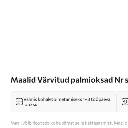
Maalid Värvitud palmioksad Nr
Valmis kohaletoimetamiseks 1–3 tööpäeva
jooksul
Maali võib riputada kohe pärast selle kättesaamist. Maal o