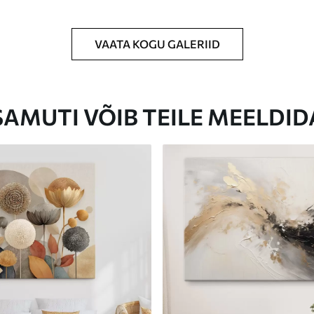
VAATA KOGU GALERIID
Eco-Premium
Hind Alates
23
.00
€
SAMUTI VÕIB TEILE MEELDID