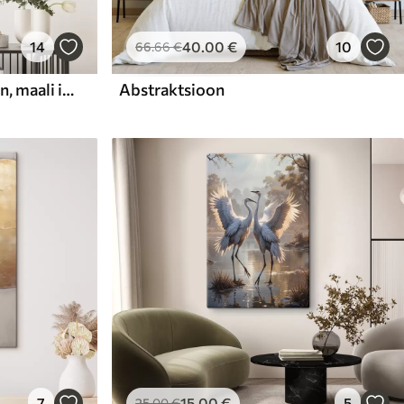
14
40
.00
€
10
66
.66
€
Abstraktne kompositsioon, maali imitatsioon
Abstraktsioon
7
15
.00
€
5
25
.00
€