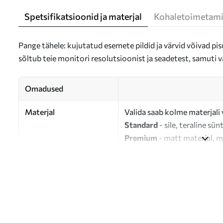
Spetsifikatsioonid ja materjal
Kohaletoimetami
Pange tähele: kujutatud esemete pildid ja värvid võivad pisu
sõltub teie monitori resolutsioonist ja seadetest, samuti v
Omadused
Materjal
Valida saab kolme materjali 
Standard
- sile, teraline sün
Premium
- matt materjal, m
Eco-Premium
- 100% puuvil
Autor
UWALLS
Artikli number
s47484
Lisaks
Võite lisada lakikihti.