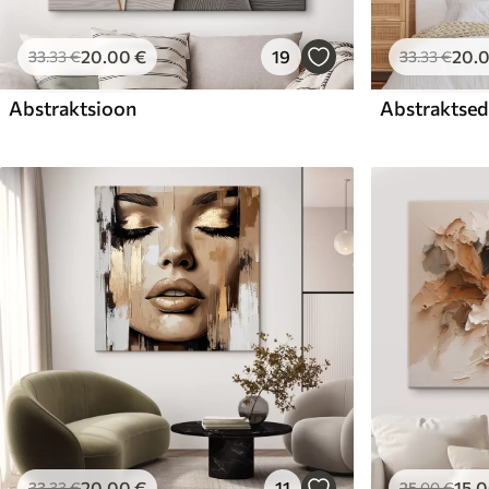
20
.00
€
19
20
.
33
.33
€
33
.33
€
Abstraktsioon
Abstraktsed 
20
.00
€
11
15
.
33
.33
€
25
.00
€