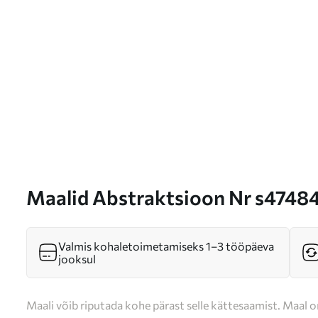
Maalid Abstraktsioon Nr s4748
Valmis kohaletoimetamiseks 1–3 tööpäeva
jooksul
Maali võib riputada kohe pärast selle kättesaamist. Maal o