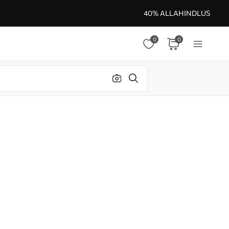
40% ALLAHINDLUS
0
0