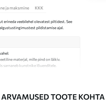
ne ja maksmine
KKK
t erineda veebilehel olevatest piltidest. See
algustustingimustest pildistamise ajal.
vahel:
teetiline materjal, mille pind on läikiv.
is sarnaneb kunstnike lõuenditele.
last valmistatud kvaliteetne lõuend.
ARVAMUSED TOOTE KOHTA