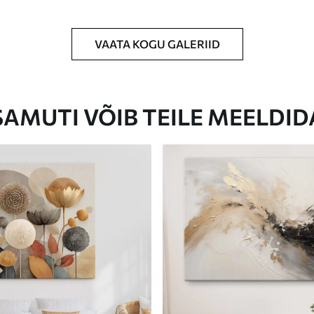
VAATA KOGU GALERIID
Eco-Premium
Hind Alates
23
.00
€
SAMUTI VÕIB TEILE MEELDID