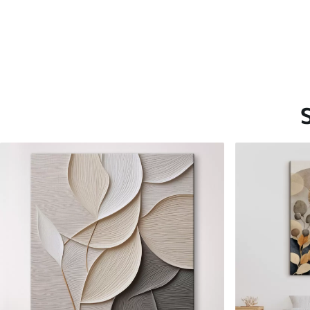
Saadaolevad materjalid
Standard
Premium
Hind Alates
15
.00
€
Hind Alates
19
.00
€