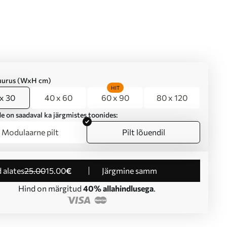
suurus (WxH cm)
HIT
x 30
40 x 60
60 x 90
80 x 120
e on saadaval ka järgmistes toonides:
Modulaarne pilt
Pilt lõuendil
d alates
25
.00
15
.00
€
Järgmine samm
Hind on märgitud
40% allahindlusega
.