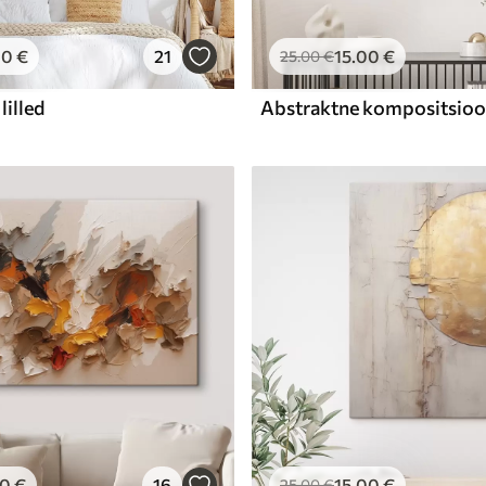
00
€
21
15
.00
€
25
.00
€
lilled
00
€
16
15
.00
€
25
.00
€