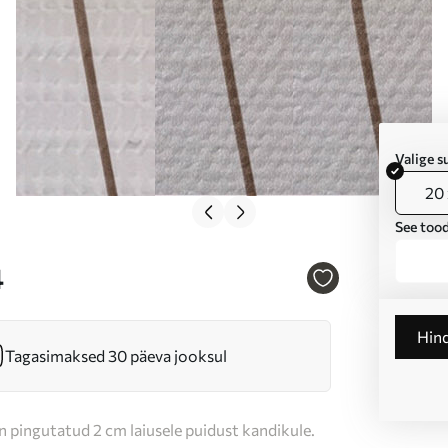
Valige 
20 
See tood
4
Hin
Tagasimaksed 30 päeva jooksul
n pingutatud 2 cm laiusele puidust kandikule.