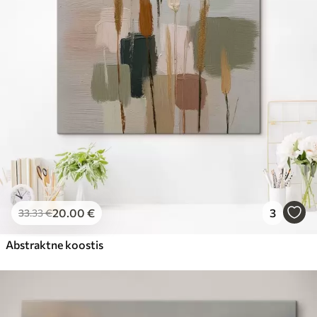
20
.00
€
3
33
.33
€
Abstraktne koostis