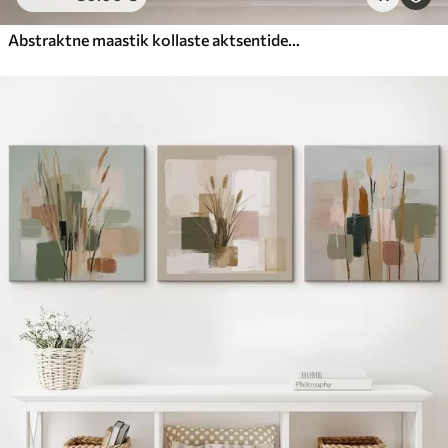
Abstraktne maastik kollaste aktsentidega, minimalistlik kompositsioon maast, veest ja taevast, vaoshoitud värvidega