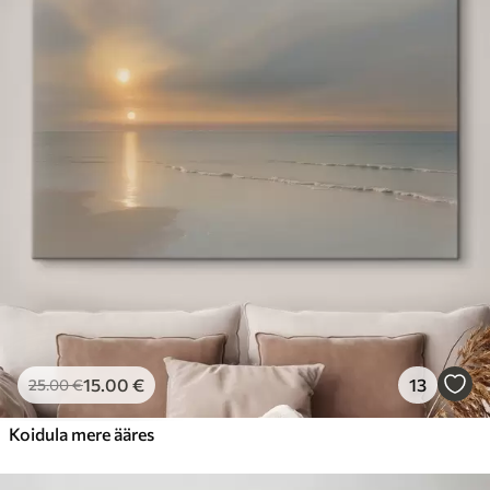
15
.00
€
13
25
.00
€
Koidula mere ääres