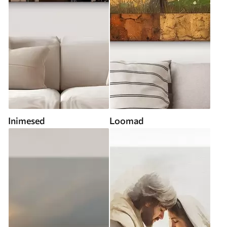
Inimesed
Loomad