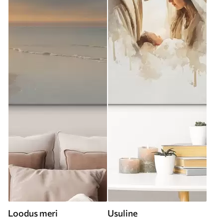
Loodus meri
Usuline