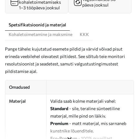
kohaletoimetamiseks
päeva jooksul
1–3 tööpäeva jooksul
Spetsifikatsioonid ja materjal
Kohaletoimetamine ja maksmine
KKK
Pange tähele: kujutatud esemete pildid ja värvid võivad pisut
erineda veebilehel olevatest piltidest. See sõltub teie monitori
resolutsioonist ja seadetest, samuti valgustustingimustest
pildistamise ajal.
Omadused
Materjal
Valida saab kolme materjali vahel:
Standard
- sile, teraline sünteetiline
materjal, mille pind on läikiv.
Premium
- matt materjal, mis sarnaneb
kunstnike lõuenditele.
Eco-Premium
- 100% puuvillast