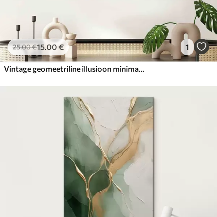
15
.00
€
1
25
.00
€
Vintage geomeetriline illusioon minimalistlikus stiilis