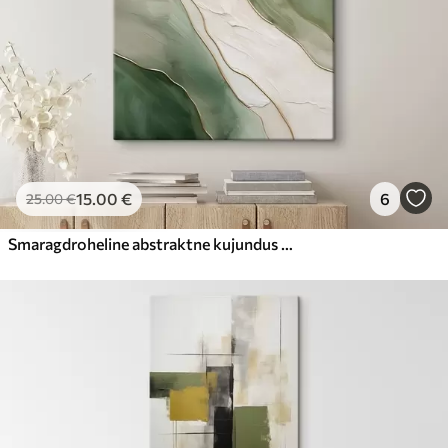
15
.00
€
6
25
.00
€
Smaragdroheline abstraktne kujundus peenete kollaste joontega