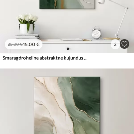
15
.00
€
2
25
.00
€
Smaragdroheline abstraktne kujundus kollaste joontega