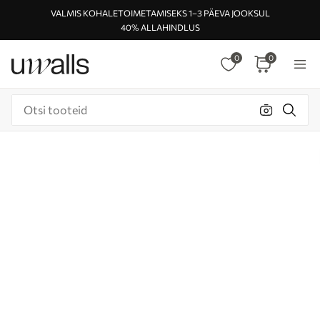
VALMIS KOHALETOIMETAMISEKS 1–3 PÄEVA JOOKSUL
40% ALLAHINDLUS
0
0