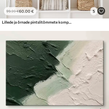
60
.00
€
5
99
.99
€
Lillede ja õrnade pintslitõmmete kompositsioon