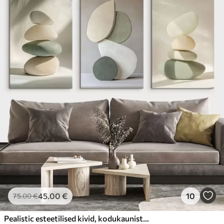
45
.00
€
10
75
.00
€
Pealistic esteetilised kivid, kodukaunistus, looduslik valgustus