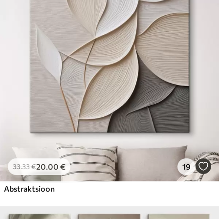
20
.00
€
19
33
.33
€
Abstraktsioon