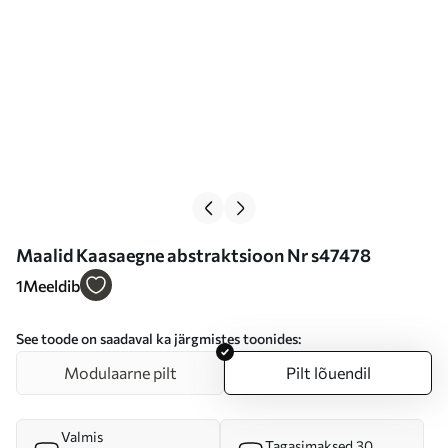
Maalid Kaasaegne abstraktsioon Nr s47478
1
Meeldib
See toode on saadaval ka järgmistes toonides:
Modulaarne pilt
Pilt lõuendil
Valmis
Tagasimaksed 30