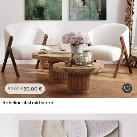
Hind Alates
23
.00
€
30
.00
€
50
.00
€
Roheline abstraktsioon