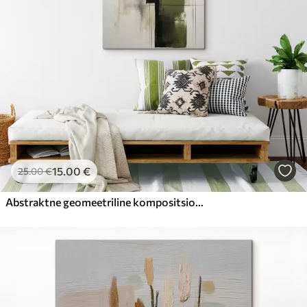
15
.00
€
25
.00
€
Abstraktne geomeetriline kompositsioon