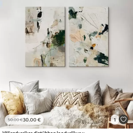
30
.00
€
1
50
.00
€
Väljendusrikas diptühhon looduslikus värvipalettis