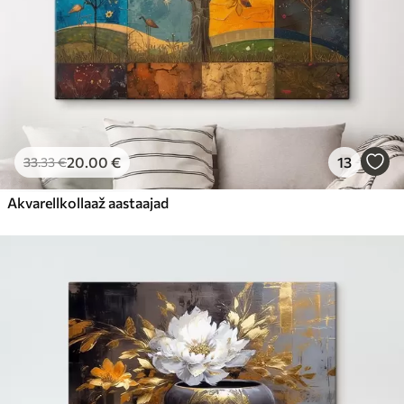
20
.00
€
13
33
.33
€
Akvarellkollaaž aastaajad