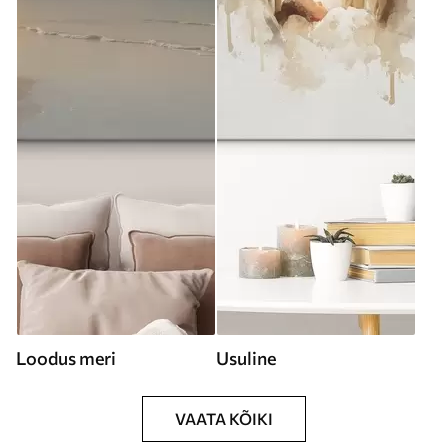
Loodus meri
Usuline
VAATA KÕIKI