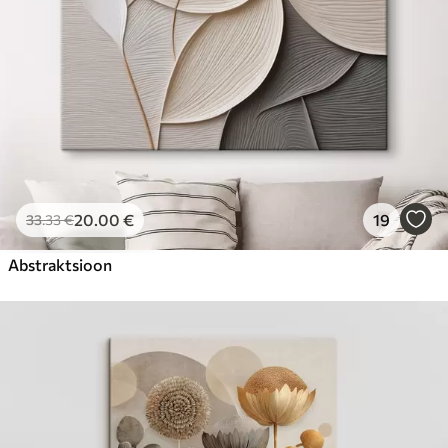
20
.00
€
19
33
.33
€
Abstraktsioon