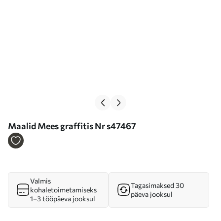
Maalid Mees graffitis Nr s47467
Valmis
Tagasimaksed 30
kohaletoimetamiseks
päeva jooksul
1–3 tööpäeva jooksul