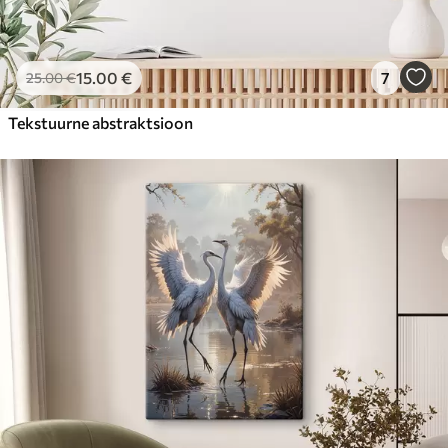
15
.00
€
7
25
.00
€
Tekstuurne abstraktsioon