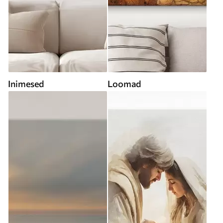
Inimesed
Loomad