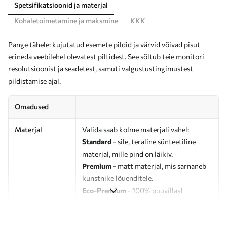
Spetsifikatsioonid ja materjal
Kohaletoimetamine ja maksmine
KKK
Pange tähele: kujutatud esemete pildid ja värvid võivad pisut
erineda veebilehel olevatest piltidest. See sõltub teie monitori
resolutsioonist ja seadetest, samuti valgustustingimustest
pildistamise ajal.
Omadused
Materjal
Valida saab kolme materjali vahel:
Standard
- sile, teraline sünteetiline
materjal, mille pind on läikiv.
Premium
- matt materjal, mis sarnaneb
kunstnike lõuenditele.
Eco-Premium
- 100% puuvillast
valmistatud kvaliteetne lõuend.
Autor
UWALLS