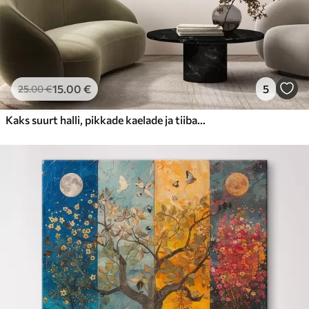
15
.00
€
5
25
.00
€
Kaks suurt halli, pikkade kaelade ja tiibadega kraanat, mis seisavad puudest ümbritsetud udujärves