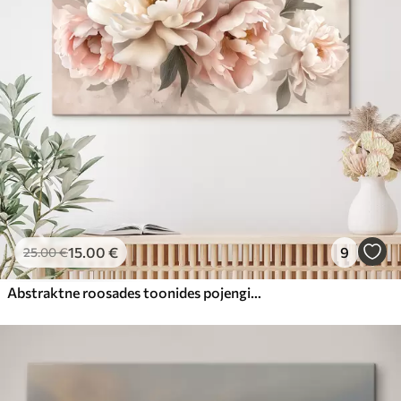
15
.00
€
9
25
.00
€
Abstraktne roosades toonides pojengide kimp