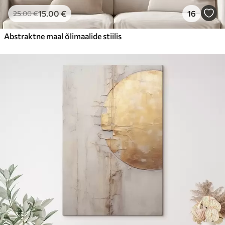
15
.00
€
16
25
.00
€
Abstraktne maal õlimaalide stiilis