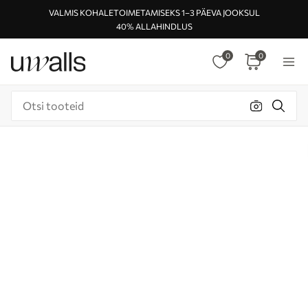
VALMIS KOHALETOIMETAMISEKS 1–3 PÄEVA JOOKSUL
40% ALLAHINDLUS
0
0