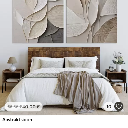
40
.00
€
10
66
.66
€
Abstraktsioon