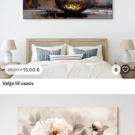
15
.00
€
8
25
.00
€
Valge lill vaasis