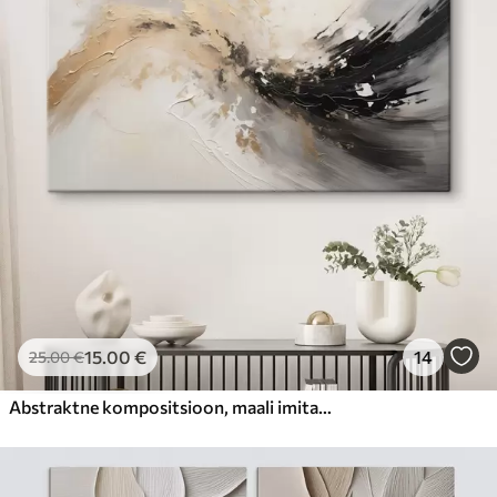
15
.00
€
14
25
.00
€
Abstraktne kompositsioon, maali imitatsioon