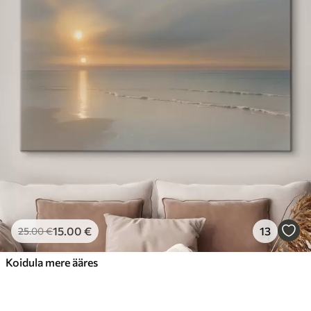
15
.00
€
13
25
.00
€
Koidula mere ääres