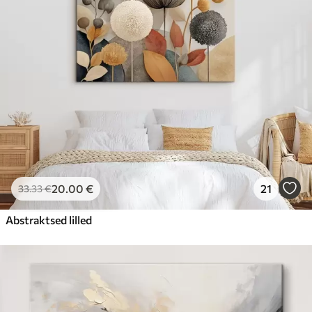
20
.00
€
21
33
.33
€
Abstraktsed lilled