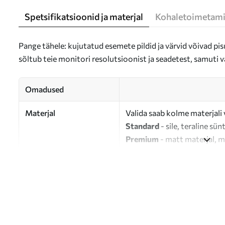
Spetsifikatsioonid ja materjal
Kohaletoimetami
Pange tähele: kujutatud esemete pildid ja värvid võivad pisu
sõltub teie monitori resolutsioonist ja seadetest, samuti v
Omadused
Materjal
Valida saab kolme materjali 
Standard
- sile, teraline sün
Premium
- matt materjal, m
Eco-Premium
- 100% puuvil
Autor
UWALLS
Artikli number
s47435
Lisaks
Võite lisada lakikihti.