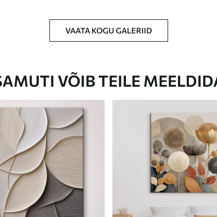
VAATA KOGU GALERIID
Eco-Premium
Hind Alates
23
.00
€
SAMUTI VÕIB TEILE MEELDID