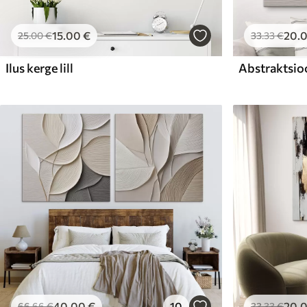
15
.00
€
20
.
25
.00
€
33
.33
€
Ilus kerge lill
Abstraktsio
40
.00
€
10
20
.
66
.66
€
33
.33
€