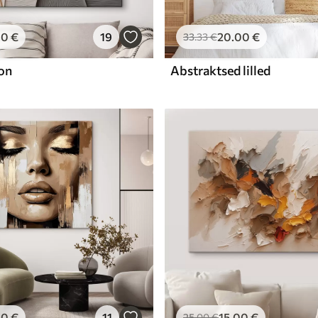
00
€
19
20
.00
€
33
.33
€
on
Abstraktsed lilled
00
€
11
15
.00
€
25
.00
€