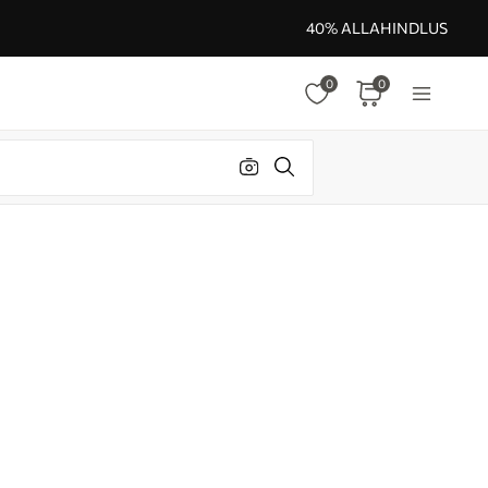
40% ALLAHINDLUS
0
0