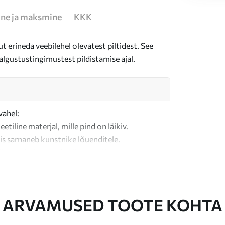
ne ja maksmine
KKK
t erineda veebilehel olevatest piltidest. See
algustustingimustest pildistamise ajal.
vahel:
teetiline materjal, mille pind on läikiv.
is sarnaneb kunstnike lõuenditele.
last valmistatud kvaliteetne lõuend.
ARVAMUSED TOOTE KOHTA