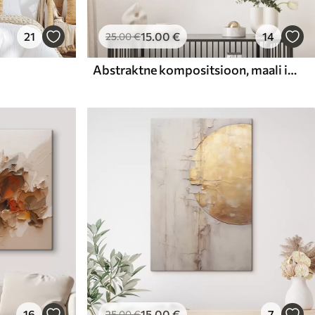
21
15
.00
€
14
25
.00
€
Abstraktne kompositsioon, maali imitatsioon
16
15
.00
€
7
25
.00
€