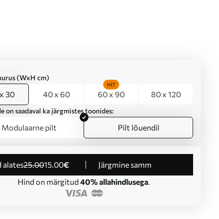
suurus (WxH cm)
HIT
x 30
40 x 60
60 x 90
80 x 120
e on saadaval ka järgmistes toonides:
Modulaarne pilt
Pilt lõuendil
d alates
25
.00
15
.00
€
Järgmine samm
Hind on märgitud
40% allahindlusega
.