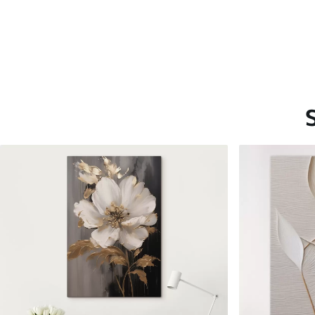
Saadaolevad materjalid
Standard
Premium
Hind Alates
15
.00
€
Hind Alates
19
.00
€