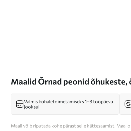
Maalid Õrnad peonid õhukeste,
kroonlehtedega, ümbritsetud t
kollaste lehtedega abstraktsel t
Valmis kohaletoimetamiseks 1–3 tööpäeva
jooksul
Maali võib riputada kohe pärast selle kättesaamist. Maal o