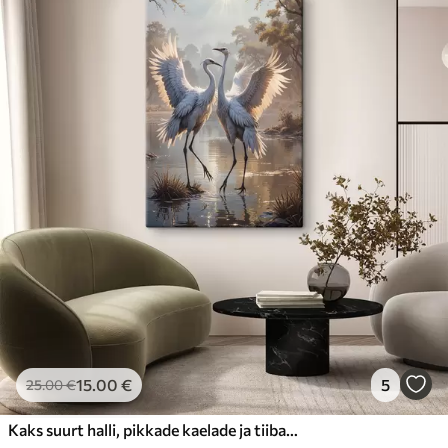
15
.00
€
5
25
.00
€
Kaks suurt halli, pikkade kaelade ja tiibadega kraanat, mis seisavad puudest ümbritsetud udujärves