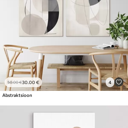
Hind Alates
23
.00
€
30
.00
€
4
50
.00
€
Abstraktsioon