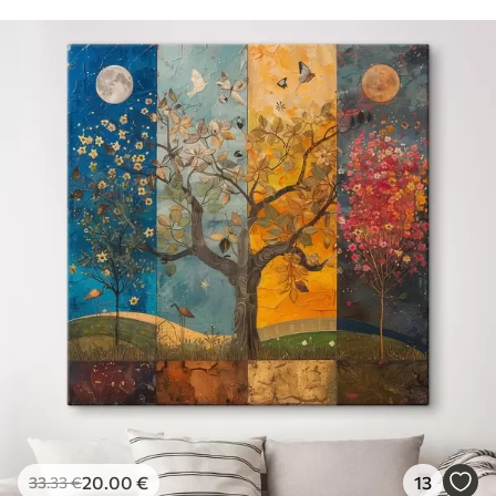
20
.00
€
13
33
.33
€