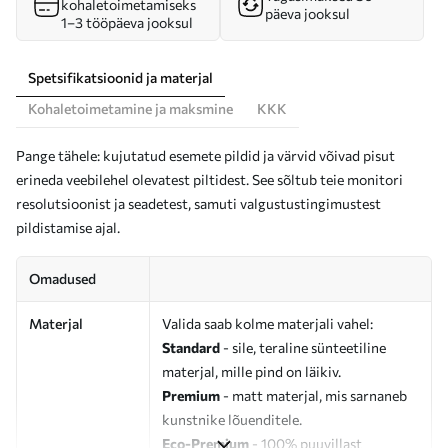
kohaletoimetamiseks
päeva jooksul
1–3 tööpäeva jooksul
Spetsifikatsioonid ja materjal
Kohaletoimetamine ja maksmine
KKK
Pange tähele: kujutatud esemete pildid ja värvid võivad pisut
erineda veebilehel olevatest piltidest. See sõltub teie monitori
resolutsioonist ja seadetest, samuti valgustustingimustest
pildistamise ajal.
Omadused
Materjal
Valida saab kolme materjali vahel:
Standard
- sile, teraline sünteetiline
materjal, mille pind on läikiv.
Premium
- matt materjal, mis sarnaneb
kunstnike lõuenditele.
Eco-Premium
- 100% puuvillast