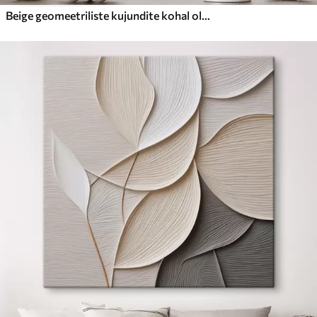
Beige geomeetriliste kujundite kohal olev portree