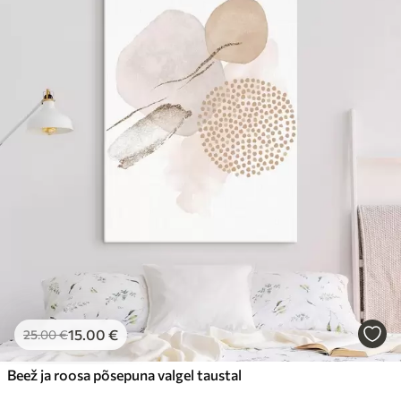
15
.00
€
25
.00
€
Beež ja roosa põsepuna valgel taustal