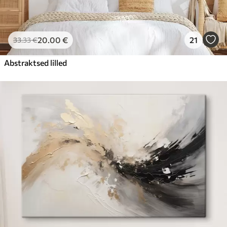
20
.00
€
21
33
.33
€
Abstraktsed lilled