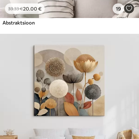
20
.00
€
19
33
.33
€
Abstraktsioon