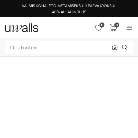
VALMIS KOHALETOIMETAMISEKS 1–3 PÄEVA JOOKSUL
40% ALLAHINDLUS
0
0