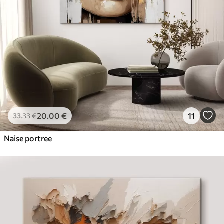
20
.00
€
11
33
.33
€
Naise portree