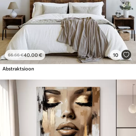
40
.00
€
10
66
.66
€
Abstraktsioon