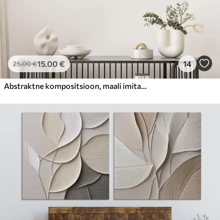
15
.00
€
14
25
.00
€
Abstraktne kompositsioon, maali imitatsioon