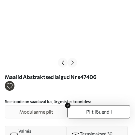
Maalid Abstraktsed laigud Nr s47406
See toode on saadaval ka järgmistes toonides:
Modulaarne pilt
Pilt lõuendil
Valmis
Tagasimaksed 30