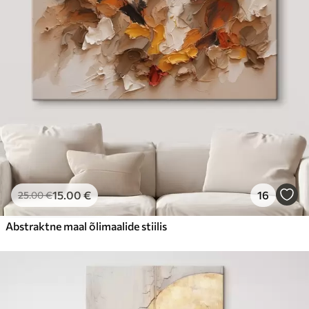
15
.00
€
16
25
.00
€
Abstraktne maal õlimaalide stiilis