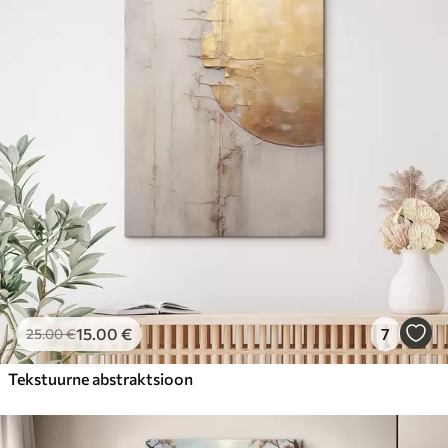
15
.00
€
7
25
.00
€
Tekstuurne abstraktsioon