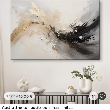
15
.00
€
14
25
.00
€
Abstraktne kompositsioon, maali imitatsioon