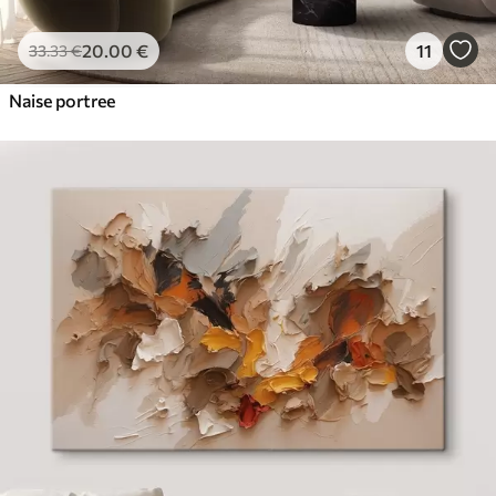
20
.00
€
11
33
.33
€
Naise portree