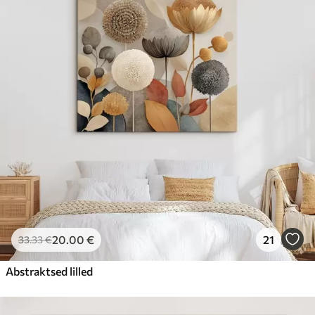
20
.00
€
21
33
.33
€
Abstraktsed lilled