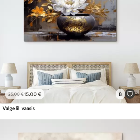
15
.00
€
8
25
.00
€
Valge lill vaasis