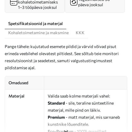
kohaletoimetamiseks
päeva jooksul
1–3 tööpäeva jooksul
Spetsifikatsioonid ja materjal
Kohaletoimetamine ja maksmine
KKK
Pange tähele: kujutatud esemete pildid ja värvid võivad pisut
erineda veebilehel olevatest piltidest. See sõltub teie monitori
resolutsioonist ja seadetest, samuti valgustustingimustest
pildistamise ajal.
Omadused
Materjal
Valida saab kolme materjali vahel:
Standard
- sile, teraline sünteetiline
materjal, mille pind on läikiv.
Premium
- matt materjal, mis sarnaneb
kunstnike lõuenditele.
Eco-Premium
- 100% puuvillast