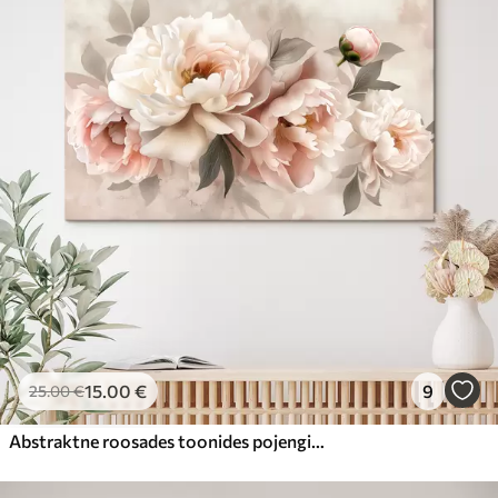
15
.00
€
9
25
.00
€
Abstraktne roosades toonides pojengide kimp