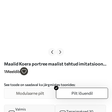
Maalid Koera portree maalist tehtud imitatsioon
Nr s47405
1
Meeldib
See toode on saadaval ka järgmistes toonides:
Modulaarne pilt
Pilt lõuendil
Valmis
Tagasimaksed 30