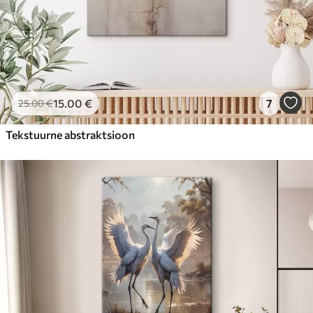
15
.00
€
7
25
.00
€
Tekstuurne abstraktsioon