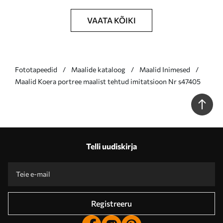
VAATA KÕIKI
Fototapeedid
Maalide kataloog
Maalid Inimesed
Maalid Koera portree maalist tehtud imitatsioon Nr s47405
Telli uudiskirja
Registreeru