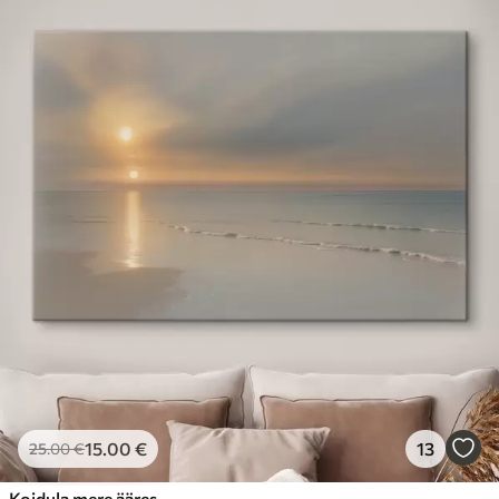
15
.00
€
13
25
.00
€
Koidula mere ääres