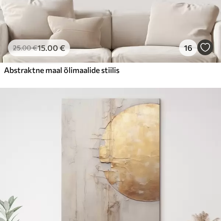
15
.00
€
16
25
.00
€
Abstraktne maal õlimaalide stiilis