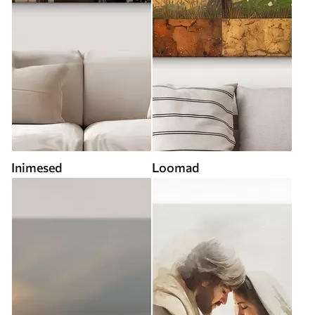
Inimesed
Loomad