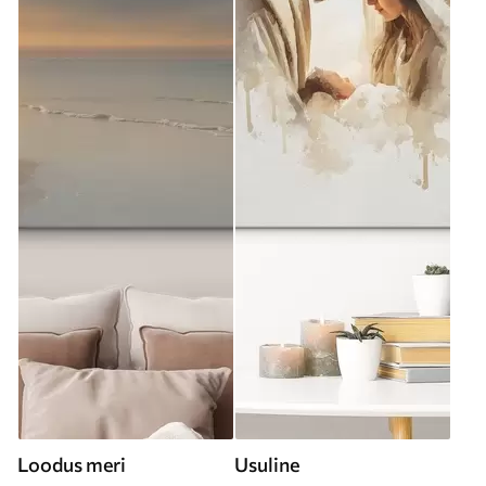
Loodus meri
Usuline