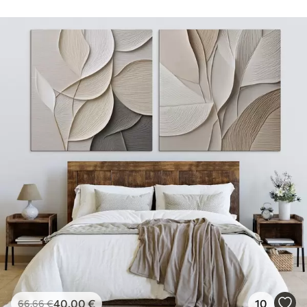
40
.00
€
10
66
.66
€