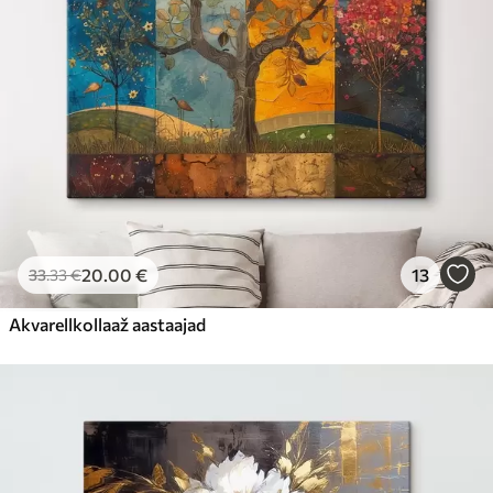
20
.00
€
13
33
.33
€
Akvarellkollaaž aastaajad