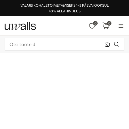
VALMIS KOHALETOIMETAMISEKS 1–3 PÄEVA JOOKSUL
40% ALLAHINDLUS
0
0