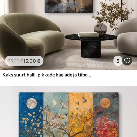
15
.00
€
5
25
.00
€
Kaks suurt halli, pikkade kaelade ja tiibadega kraanat, mis seisavad puudest ümbritsetud udujärves