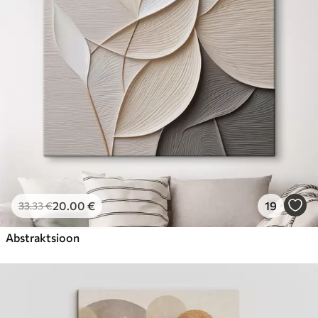
Hind Alates
23
.00
€
20
.00
€
19
33
.33
€
Abstraktsioon