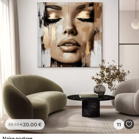
20
.00
€
11
33
.33
€
Naise portree