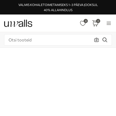
VALMIS KOHALETOIMETAMISEKS 1–3 PÄEVA JOOKSUL
40% ALLAHINDLUS
0
0