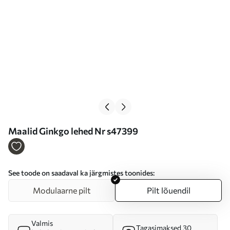
Maalid Ginkgo lehed Nr s47399
See toode on saadaval ka järgmistes toonides:
Modulaarne pilt
Pilt lõuendil
Valmis
Tagasimaksed 30