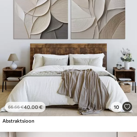
40
.00
€
10
66
.66
€
Abstraktsioon