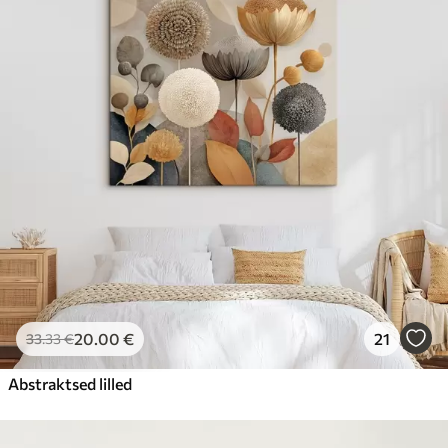
20
.00
€
21
33
.33
€
Abstraktsed lilled