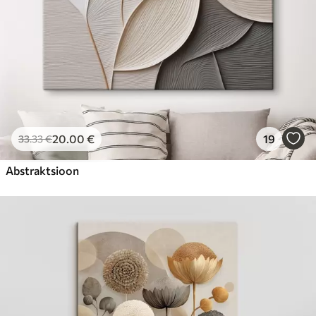
20
.00
€
19
33
.33
€
Abstraktsioon