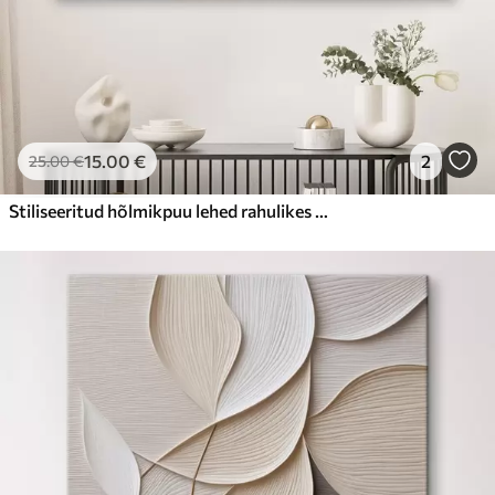
15
.00
€
2
25
.00
€
Stiliseeritud hõlmikpuu lehed rahulikes toonides