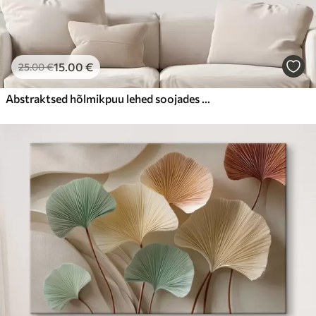
15
.00
€
25
.00
€
Abstraktsed hõlmikpuu lehed soojades pastelltoonides