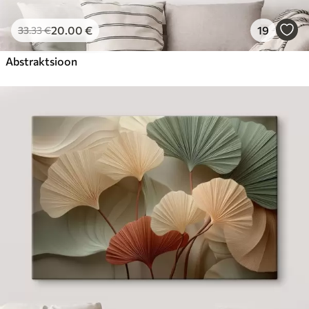
20
.00
€
19
33
.33
€
Abstraktsioon