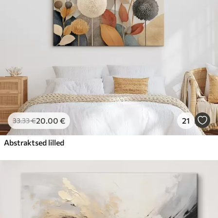
20
.00
€
21
33
.33
€
Abstraktsed lilled