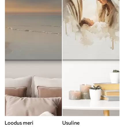
Loodus meri
Usuline