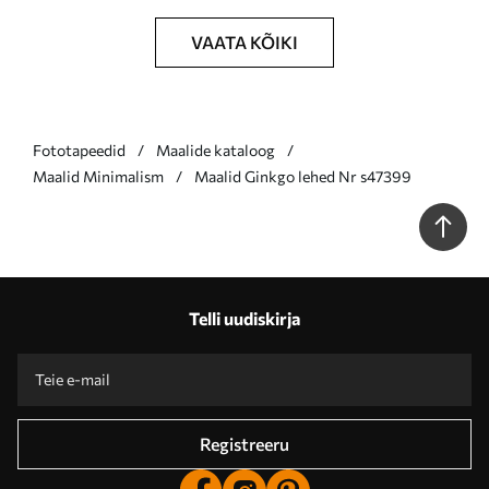
VAATA KÕIKI
Fototapeedid
Maalide kataloog
Maalid Minimalism
Maalid Ginkgo lehed Nr s47399
Telli uudiskirja
Registreeru