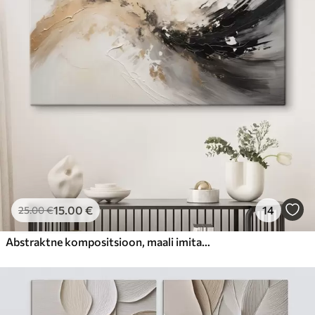
15
.00
€
14
25
.00
€
Abstraktne kompositsioon, maali imitatsioon