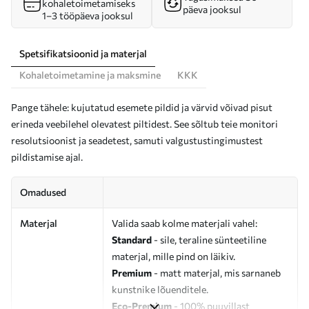
kohaletoimetamiseks
päeva jooksul
1–3 tööpäeva jooksul
Spetsifikatsioonid ja materjal
Kohaletoimetamine ja maksmine
KKK
Pange tähele: kujutatud esemete pildid ja värvid võivad pisut
erineda veebilehel olevatest piltidest. See sõltub teie monitori
resolutsioonist ja seadetest, samuti valgustustingimustest
pildistamise ajal.
Omadused
Materjal
Valida saab kolme materjali vahel:
Standard
- sile, teraline sünteetiline
materjal, mille pind on läikiv.
Premium
- matt materjal, mis sarnaneb
kunstnike lõuenditele.
Eco-Premium
- 100% puuvillast