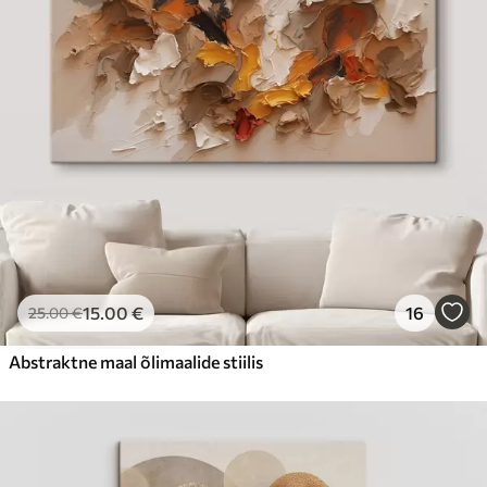
Hind Alates
23
.00
€
15
.00
€
16
25
.00
€
Abstraktne maal õlimaalide stiilis