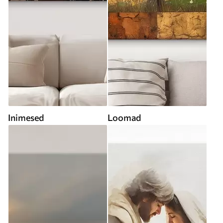
Inimesed
Loomad