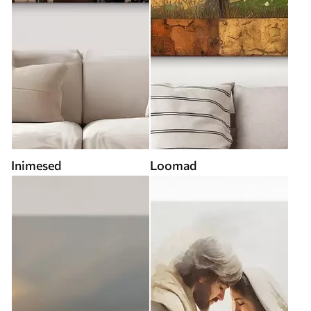
Inimesed
Loomad