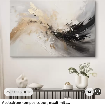
15
.00
€
14
25
.00
€
Abstraktne kompositsioon, maali imitatsioon