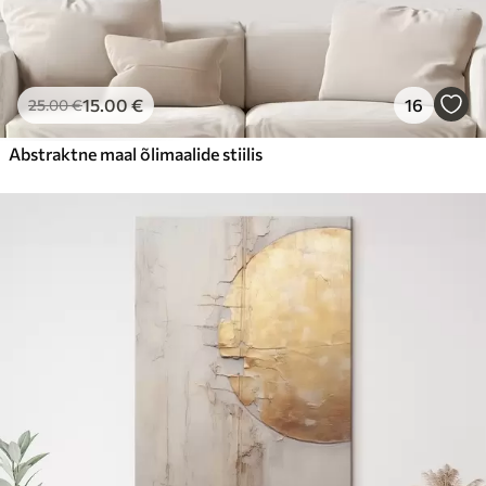
15
.00
€
16
25
.00
€
Abstraktne maal õlimaalide stiilis