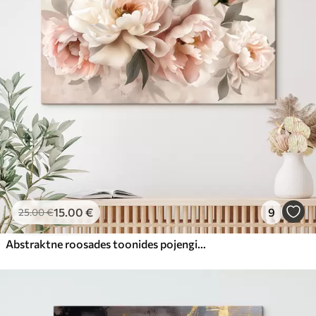
15
.00
€
9
25
.00
€
Abstraktne roosades toonides pojengide kimp