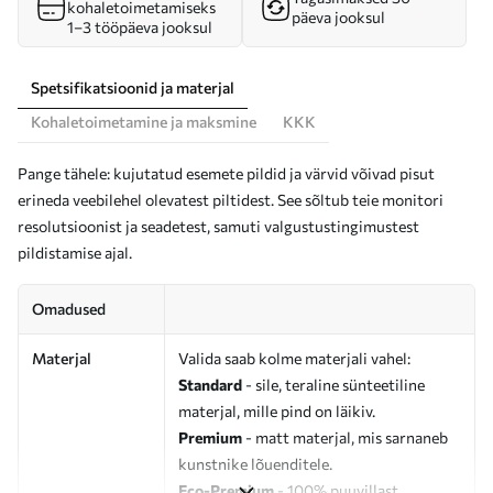
kohaletoimetamiseks
päeva jooksul
1–3 tööpäeva jooksul
Spetsifikatsioonid ja materjal
Kohaletoimetamine ja maksmine
KKK
Pange tähele: kujutatud esemete pildid ja värvid võivad pisut
erineda veebilehel olevatest piltidest. See sõltub teie monitori
resolutsioonist ja seadetest, samuti valgustustingimustest
pildistamise ajal.
Omadused
Materjal
Valida saab kolme materjali vahel:
Standard
- sile, teraline sünteetiline
materjal, mille pind on läikiv.
Premium
- matt materjal, mis sarnaneb
kunstnike lõuenditele.
Eco-Premium
- 100% puuvillast