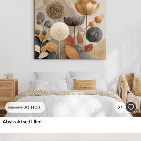
20
.00
€
21
33
.33
€
Abstraktsed lilled