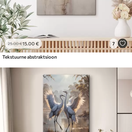
15
.00
€
7
25
.00
€
Tekstuurne abstraktsioon