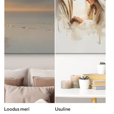
Loodus meri
Usuline