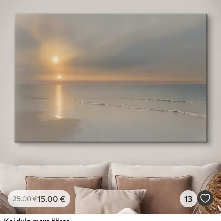
15
.00
€
13
25
.00
€
Koidula mere ääres