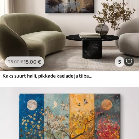
15
.00
€
5
25
.00
€
Kaks suurt halli, pikkade kaelade ja tiibadega kraanat, mis seisavad puudest ümbritsetud udujärves