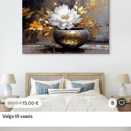
15
.00
€
8
25
.00
€
Valge lill vaasis