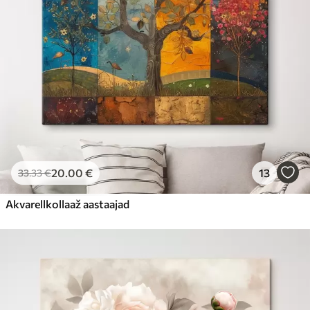
20
.00
€
13
33
.33
€
Akvarellkollaaž aastaajad