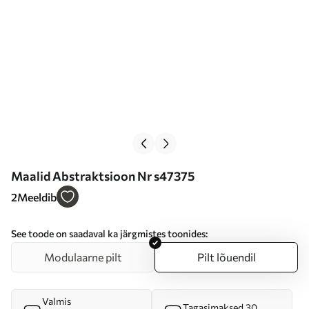
Maalid Abstraktsioon Nr s47375
2
Meeldib
See toode on saadaval ka järgmistes toonides:
Modulaarne pilt
Pilt lõuendil
Valmis
Tagasimaksed 30