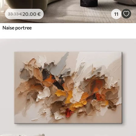
20
.00
€
11
33
.33
€
Naise portree