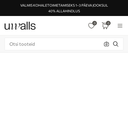
VALMIS KOHALETOIMETAMISEKS 1–3 PÄEVA JOOKSUL
40% ALLAHINDLUS
0
0