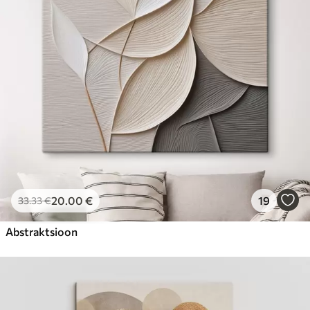
Hind Alates
31
.00
€
20
.00
€
19
33
.33
€
Abstraktsioon