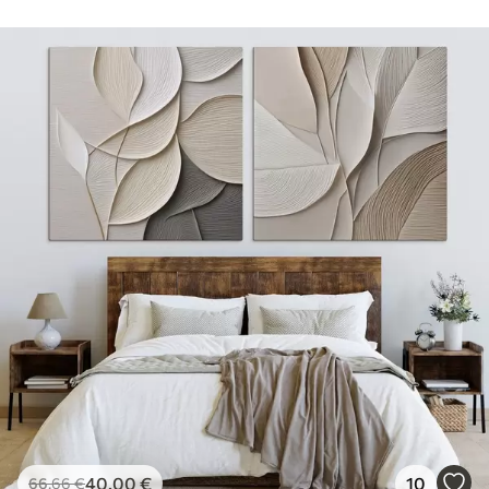
40
.00
€
10
66
.66
€