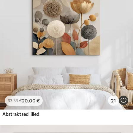
20
.00
€
21
33
.33
€
Abstraktsed lilled