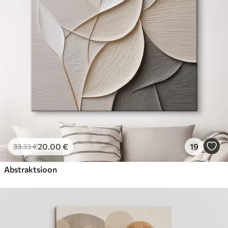
Hind Alates
31
.00
€
20
.00
€
19
33
.33
€
Abstraktsioon