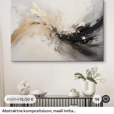
15
.00
€
14
25
.00
€
Abstraktne kompositsioon, maali imitatsioon