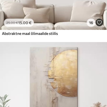
15
.00
€
16
25
.00
€
Abstraktne maal õlimaalide stiilis