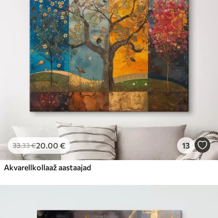
20
.00
€
13
33
.33
€
Akvarellkollaaž aastaajad