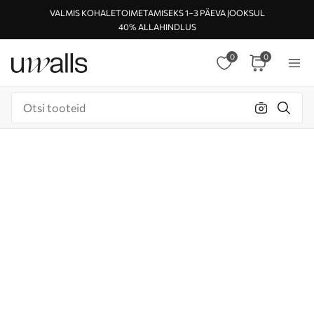
VALMIS KOHALETOIMETAMISEKS 1–3 PÄEVA JOOKSUL
40% ALLAHINDLUS
0
0