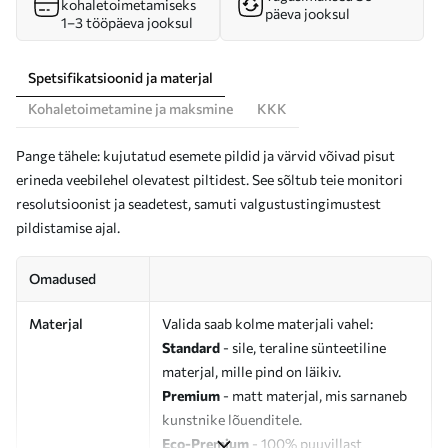
kohaletoimetamiseks
päeva jooksul
1–3 tööpäeva jooksul
Spetsifikatsioonid ja materjal
Kohaletoimetamine ja maksmine
KKK
Pange tähele: kujutatud esemete pildid ja värvid võivad pisut
erineda veebilehel olevatest piltidest. See sõltub teie monitori
resolutsioonist ja seadetest, samuti valgustustingimustest
pildistamise ajal.
Omadused
Materjal
Valida saab kolme materjali vahel:
Standard
- sile, teraline sünteetiline
materjal, mille pind on läikiv.
Premium
- matt materjal, mis sarnaneb
kunstnike lõuenditele.
Eco-Premium
- 100% puuvillast