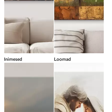
Inimesed
Loomad