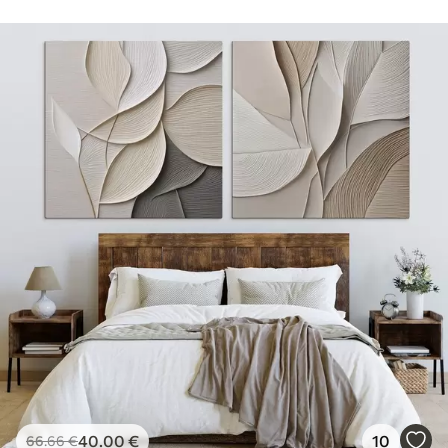
40
.00
€
10
66
.66
€