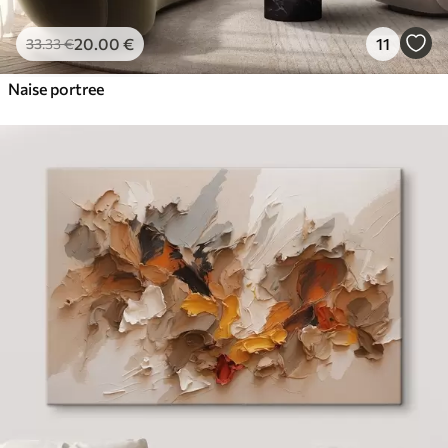
20
.00
€
11
33
.33
€
Naise portree