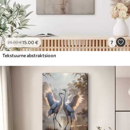
15
.00
€
7
25
.00
€
Tekstuurne abstraktsioon