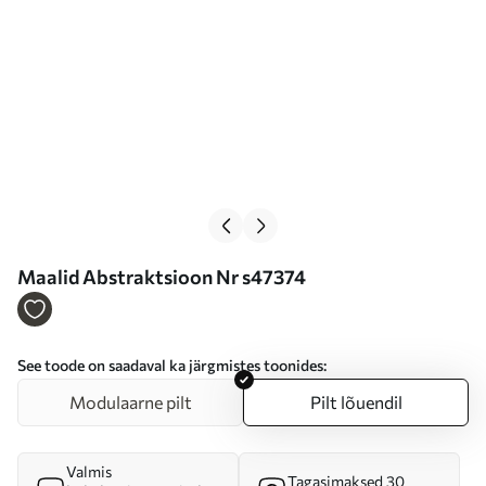
Maalid Abstraktsioon Nr s47374
See toode on saadaval ka järgmistes toonides:
Modulaarne pilt
Pilt lõuendil
Valmis
Tagasimaksed 30