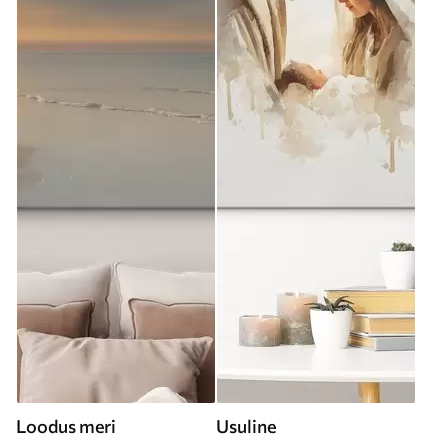
Loodus meri
Usuline