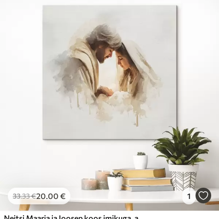
20
.00
€
1
33
.33
€
Neitsi Maarja ja Joosep koos imikuga, akvarellistiilis