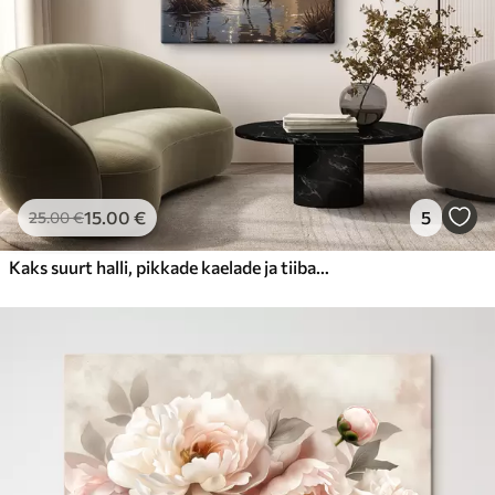
15
.00
€
5
25
.00
€
Kaks suurt halli, pikkade kaelade ja tiibadega kraanat, mis seisavad puudest ümbritsetud udujärves