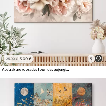
15
.00
€
9
25
.00
€
Abstraktne roosades toonides pojengide kimp