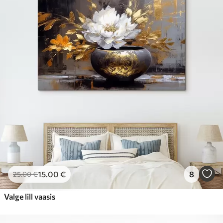
15
.00
€
8
25
.00
€
Valge lill vaasis