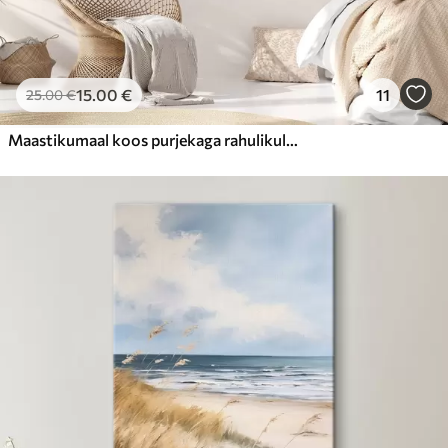
15
.00
€
11
25
.00
€
Maastikumaal koos purjekaga rahulikul merel, oranžikas ja kollane taevas, kauged mäed