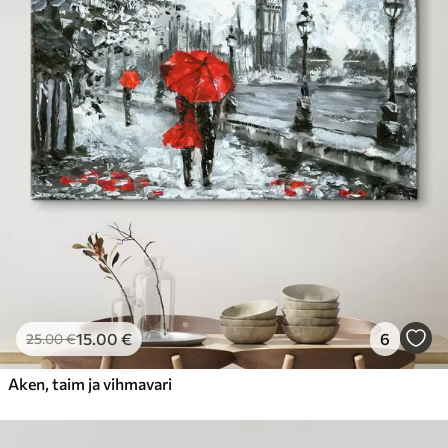
15
.00
€
6
25
.00
€
Aken, taim ja vihmavari