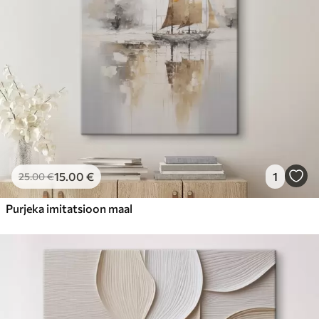
15
.00
€
1
25
.00
€
Purjeka imitatsioon maal