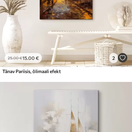
15
.00
€
2
25
.00
€
Tänav Pariisis, õlimaali efekt