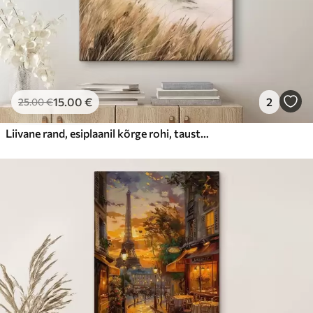
15
.00
€
2
25
.00
€
Liivane rand, esiplaanil kõrge rohi, taustal ookean koos lainetega ja pilvine taevas