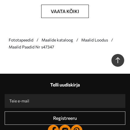
VAATA KÕIKI
Fototapeedid
Maalide kataloog
Maalid Loodus
Maalid Paadid Nr s47347
Telli uudiskirja
Registreeru