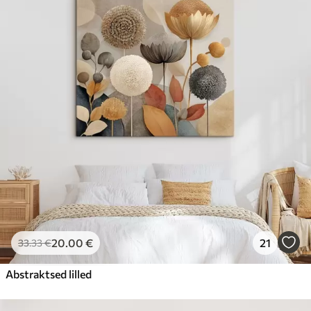
20
.00
€
21
33
.33
€
Abstraktsed lilled