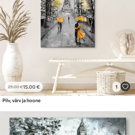
Hind Alates
23
.00
€
15
.00
€
1
25
.00
€
Pilv, värv ja hoone