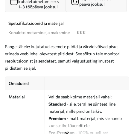
kohaletoimetamiseks
päeva jooksul
1–3 tööpäeva jooksul
Spetsifikatsioonid ja materjal
Kohaletoimetamine ja maksmine
KKK
Pange tähele: kujutatud esemete pildid ja värvid võivad pisut
erineda veebilehel olevatest piltidest. See sõltub teie monitori
resolutsioonist ja seadetest, samuti valgustustingimustest
pildistamise ajal.
Omadused
Materjal
Valida saab kolme materjali vahel:
Standard
- sile, teraline sünteetiline
materjal, mille pind on läikiv.
Premium
- matt materjal, mis sarnaneb
kunstnike lõuenditele.
Eco-Premium
- 100% puuvillast