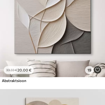
20
.00
€
19
33
.33
€
Abstraktsioon