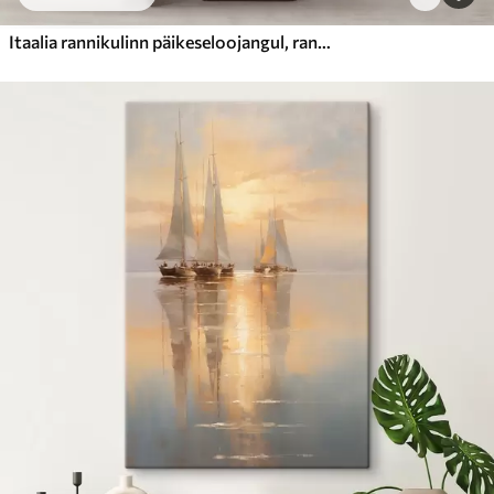
Itaalia rannikulinn päikeseloojangul, rannaäärt ääristavad värvilised hooned ja vaikses vees hõljuvad paadid