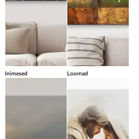
Inimesed
Loomad