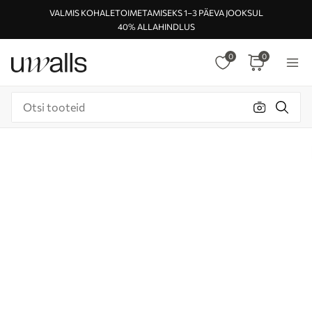
VALMIS KOHALETOIMETAMISEKS 1–3 PÄEVA JOOKSUL
40% ALLAHINDLUS
0
0