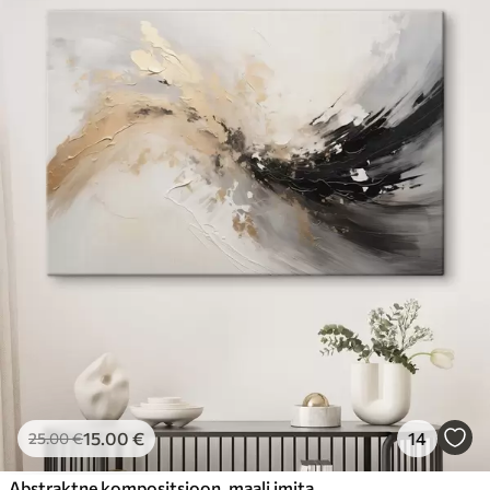
15
.00
€
14
25
.00
€
Abstraktne kompositsioon, maali imitatsioon