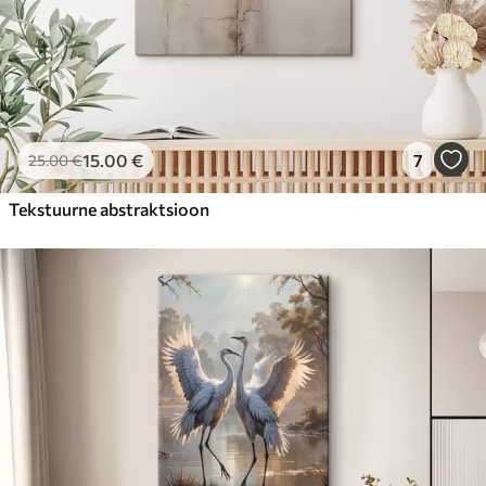
15
.00
€
7
25
.00
€
Tekstuurne abstraktsioon