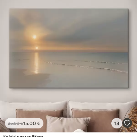
15
.00
€
13
25
.00
€
Koidula mere ääres