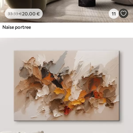
20
.00
€
11
33
.33
€
Naise portree