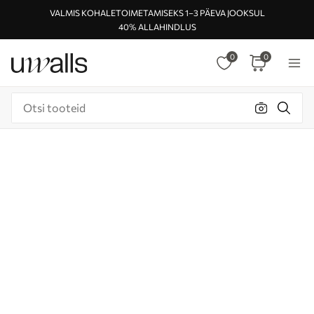
VALMIS KOHALETOIMETAMISEKS 1–3 PÄEVA JOOKSUL
40% ALLAHINDLUS
0
0