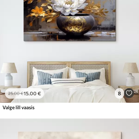
15
.00
€
8
25
.00
€
Valge lill vaasis