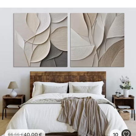
40
.00
€
10
66
.66
€