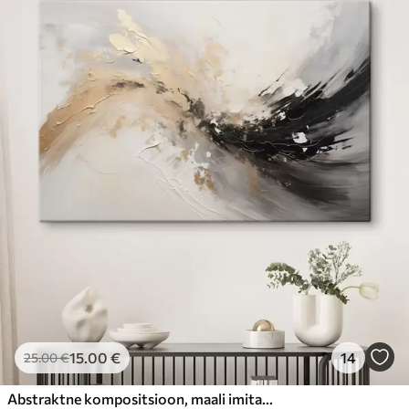
15
.00
€
14
25
.00
€
Abstraktne kompositsioon, maali imitatsioon