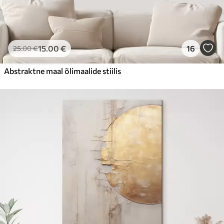
15
.00
€
16
25
.00
€
Abstraktne maal õlimaalide stiilis