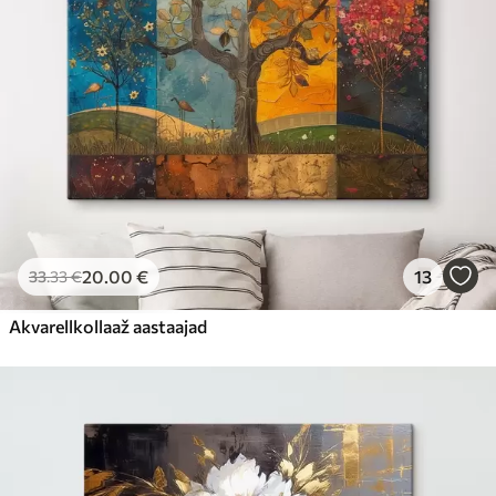
20
.00
€
13
33
.33
€
Akvarellkollaaž aastaajad