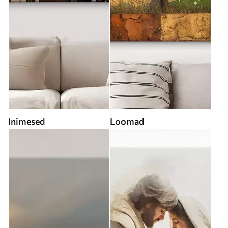
Inimesed
Loomad