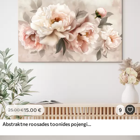
15
.00
€
9
25
.00
€
Abstraktne roosades toonides pojengide kimp