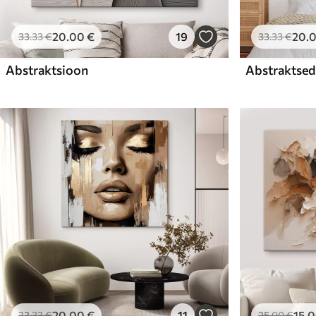
20
.00
€
19
20
.
33
.33
€
33
.33
€
Abstraktsioon
Abstraktsed 
20
.00
€
11
15
.
33
.33
€
25
.00
€