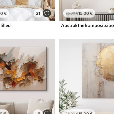
00
€
21
15
.00
€
25
.00
€
lilled
00
€
16
15
.00
€
25
.00
€