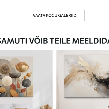
VAATA KOGU GALERIID
Eco-Premium
Hind Alates
23
.00
€
SAMUTI VÕIB TEILE MEELDID