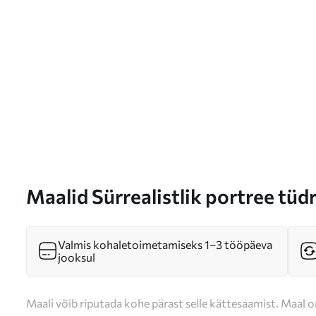
Maalid Sürrealistlik portree tüd
Nr s47332
Valmis kohaletoimetamiseks 1–3 tööpäeva
jooksul
Maali võib riputada kohe pärast selle kättesaamist. Maal o