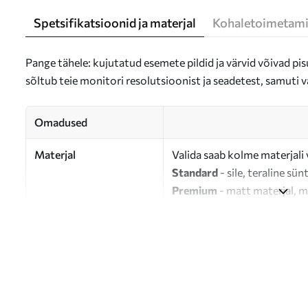
Spetsifikatsioonid ja materjal
Kohaletoimetami
Pange tähele: kujutatud esemete pildid ja värvid võivad pisu
sõltub teie monitori resolutsioonist ja seadetest, samuti v
Omadused
Materjal
Valida saab kolme materjali 
Standard
- sile, teraline sün
Premium
- matt materjal, m
Eco-Premium
- 100% puuvil
Autor
UWALLS
Artikli number
s47332
Lisaks
Võite lisada lakikihti.