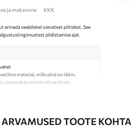
ne ja maksmine
KKK
t erineda veebilehel olevatest piltidest. See
algustustingimustest pildistamise ajal.
vahel:
teetiline materjal, mille pind on läikiv.
is sarnaneb kunstnike lõuenditele.
last valmistatud kvaliteetne lõuend.
ARVAMUSED TOOTE KOHTA