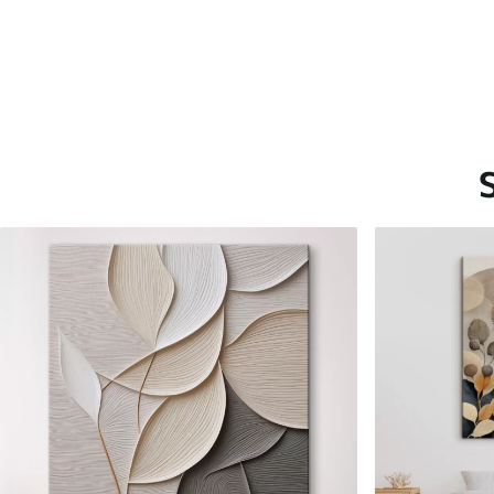
Saadaolevad materjalid
Standard
Premium
Hind Alates
15
.00
€
Hind Alates
19
.00
€