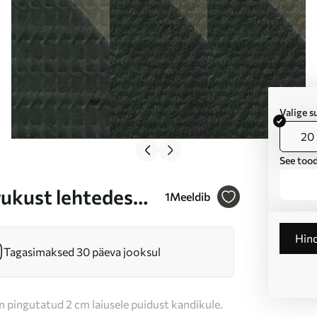
Valige 
20 
See tood
rukust lehtedes
1
Meeldib
Hin
Tagasimaksed 30 päeva jooksul
n pingutatud 2 cm laiusele puidust kandikule.