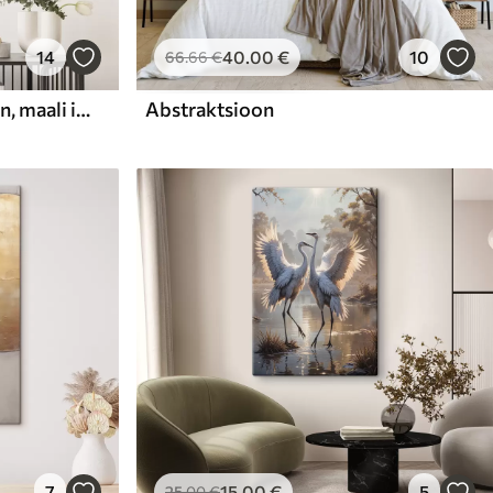
14
40
.00
€
10
66
.66
€
Abstraktne kompositsioon, maali imitatsioon
Abstraktsioon
7
15
.00
€
5
25
.00
€