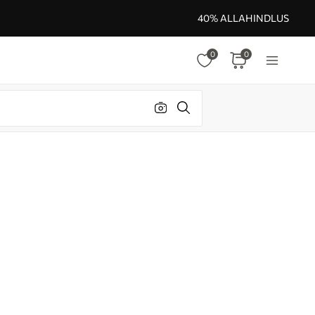
40% ALLAHINDLUS
0
0