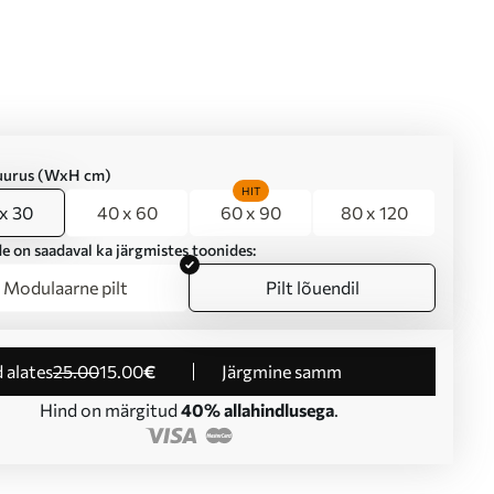
suurus (WxH cm)
HIT
x 30
40 x 60
60 x 90
80 x 120
e on saadaval ka järgmistes toonides:
Modulaarne pilt
Pilt lõuendil
d alates
25
.00
15
.00
€
Järgmine samm
Hind on märgitud
40% allahindlusega
.