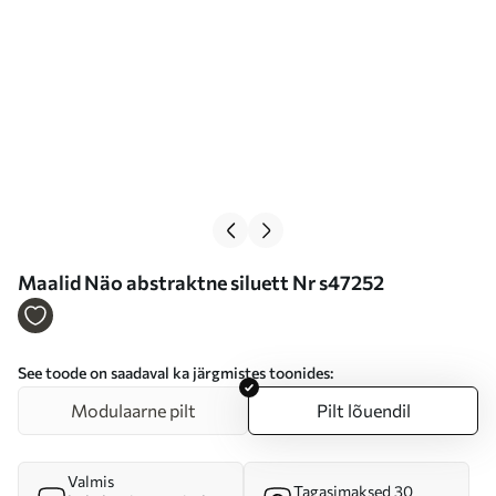
Maalid Näo abstraktne siluett Nr s47252
See toode on saadaval ka järgmistes toonides:
Modulaarne pilt
Pilt lõuendil
Valmis
Tagasimaksed 30