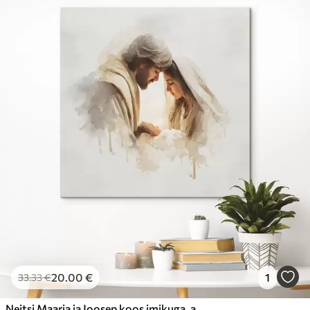
20
.00
€
1
33
.33
€
Neitsi Maarja ja Joosep koos imikuga, akvarellistiilis