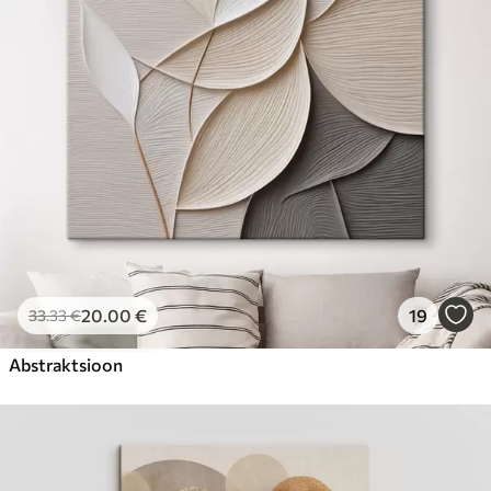
Hind Alates
23
.00
€
20
.00
€
19
33
.33
€
Abstraktsioon