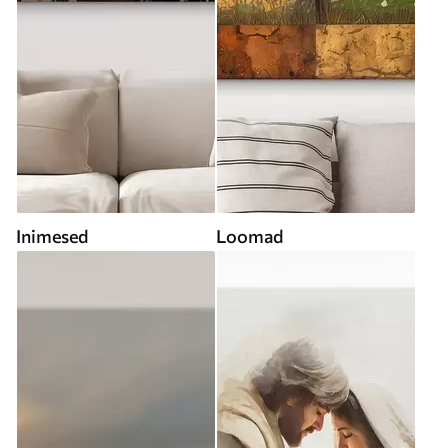
Inimesed
Loomad