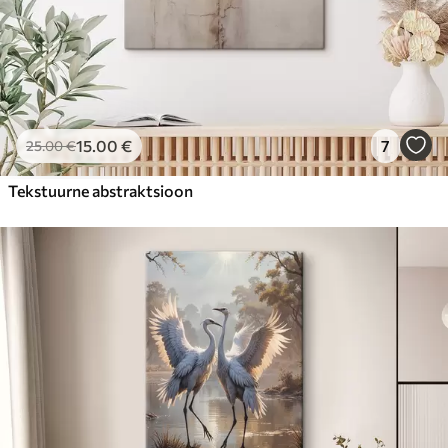
15
.00
€
7
25
.00
€
Tekstuurne abstraktsioon