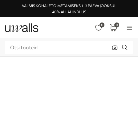
VALMIS KOHALETOIMETAMISEKS 1–3 PÄEVA JOOKSUL
40% ALLAHINDLUS
0
0