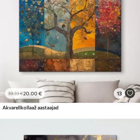
20
.00
€
13
33
.33
€
Akvarellkollaaž aastaajad