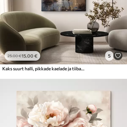
15
.00
€
5
25
.00
€
Kaks suurt halli, pikkade kaelade ja tiibadega kraanat, mis seisavad puudest ümbritsetud udujärves