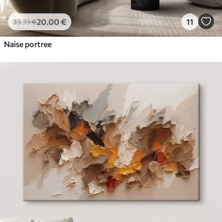
20
.00
€
11
33
.33
€
Naise portree