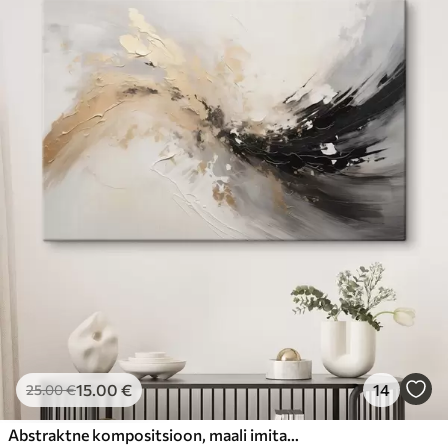
15
.00
€
14
25
.00
€
Abstraktne kompositsioon, maali imitatsioon