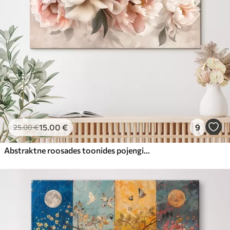
15
.00
€
9
25
.00
€
Abstraktne roosades toonides pojengide kimp