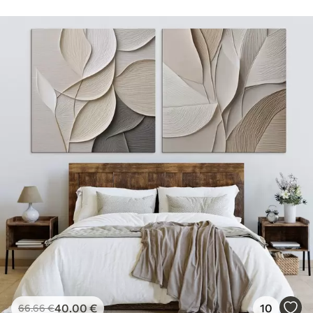
40
.00
€
10
66
.66
€