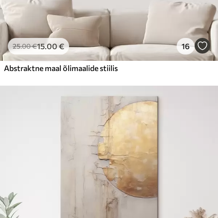
15
.00
€
16
25
.00
€
Abstraktne maal õlimaalide stiilis