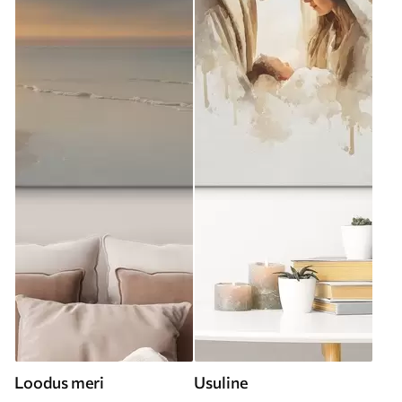
Loodus meri
Usuline