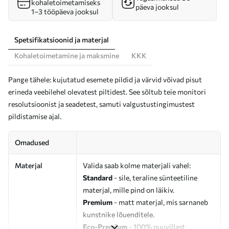
kohaletoimetamiseks
päeva jooksul
1–3 tööpäeva jooksul
Spetsifikatsioonid ja materjal
Kohaletoimetamine ja maksmine
KKK
Pange tähele: kujutatud esemete pildid ja värvid võivad pisut
erineda veebilehel olevatest piltidest. See sõltub teie monitori
resolutsioonist ja seadetest, samuti valgustustingimustest
pildistamise ajal.
Omadused
Materjal
Valida saab kolme materjali vahel:
Standard
- sile, teraline sünteetiline
materjal, mille pind on läikiv.
Premium
- matt materjal, mis sarnaneb
kunstnike lõuenditele.
Eco-Premium
- 100% puuvillast