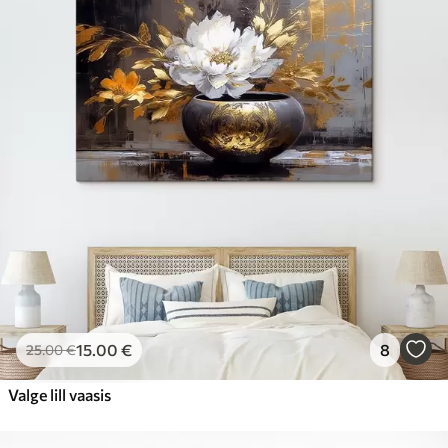
15
.00
€
8
25
.00
€
Valge lill vaasis