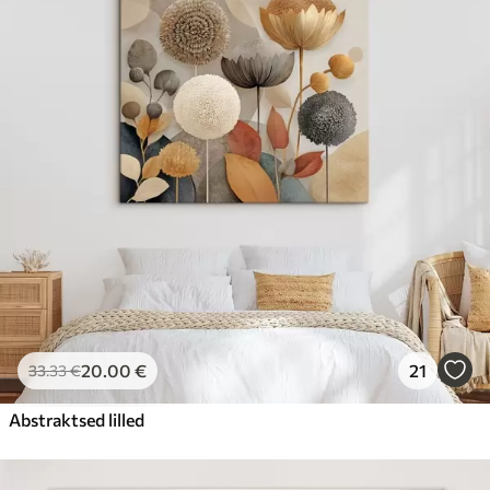
20
.00
€
21
33
.33
€
Abstraktsed lilled