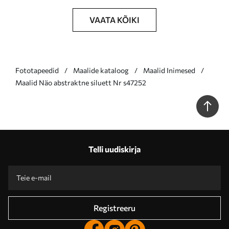
VAATA KÕIKI
Fototapeedid
Maalide kataloog
Maalid Inimesed
Maalid Näo abstraktne siluett Nr s47252
Telli uudiskirja
Registreeru