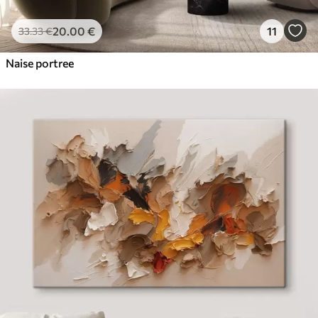
20
.00
€
11
33
.33
€
Naise portree