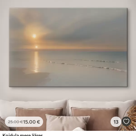
15
.00
€
13
25
.00
€
Koidula mere ääres