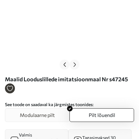
Maalid Looduslillede imitatsioonmaal Nr s47245
See toode on saadaval ka järgmistes toonides:
Modulaarne pilt
Pilt lõuendil
Valmis
Tagasimaksed 30