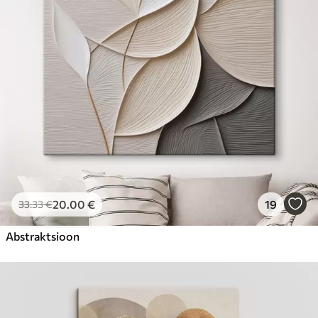
Hind Alates
23
.00
€
20
.00
€
19
33
.33
€
Abstraktsioon