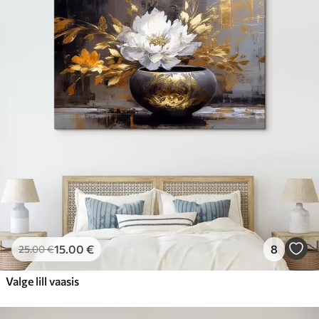
15
.00
€
8
25
.00
€
Valge lill vaasis