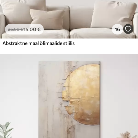
15
.00
€
16
25
.00
€
Abstraktne maal õlimaalide stiilis