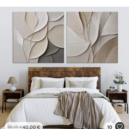
40
.00
€
10
66
.66
€