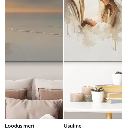
Loodus meri
Usuline