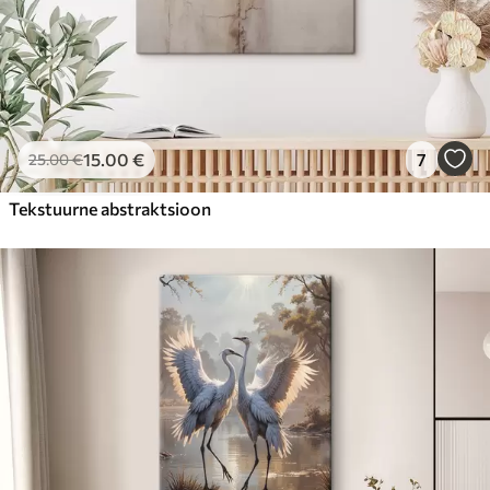
15
.00
€
7
25
.00
€
Tekstuurne abstraktsioon