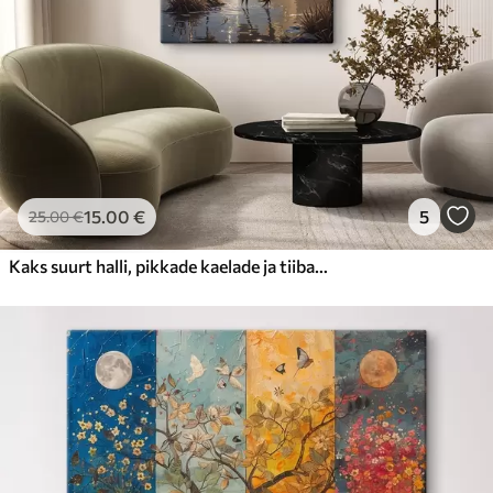
15
.00
€
5
25
.00
€
Kaks suurt halli, pikkade kaelade ja tiibadega kraanat, mis seisavad puudest ümbritsetud udujärves