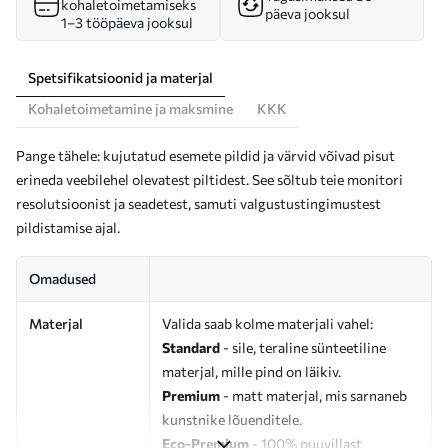
kohaletoimetamiseks
päeva jooksul
1–3 tööpäeva jooksul
Spetsifikatsioonid ja materjal
Kohaletoimetamine ja maksmine
KKK
Pange tähele: kujutatud esemete pildid ja värvid võivad pisut
erineda veebilehel olevatest piltidest. See sõltub teie monitori
resolutsioonist ja seadetest, samuti valgustustingimustest
pildistamise ajal.
Omadused
Materjal
Valida saab kolme materjali vahel:
Standard
- sile, teraline sünteetiline
materjal, mille pind on läikiv.
Premium
- matt materjal, mis sarnaneb
kunstnike lõuenditele.
Eco-Premium
- 100% puuvillast