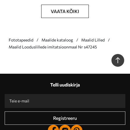
VAATA KÕIKI
Fototapeedid
Maalide kataloog
Maalid Lilled
Maalid Looduslillede imitatsioonmaal Nr s47245
Telli uudiskirja
Registreeru