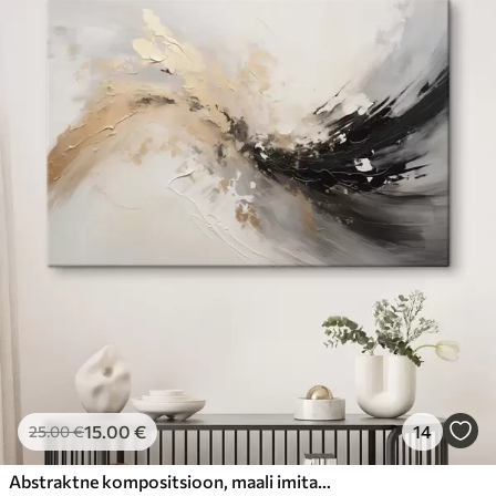
15
.00
€
14
25
.00
€
Abstraktne kompositsioon, maali imitatsioon