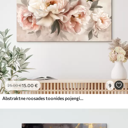
15
.00
€
9
25
.00
€
Abstraktne roosades toonides pojengide kimp