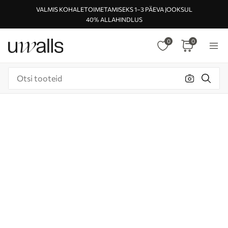
VALMIS KOHALETOIMETAMISEKS 1–3 PÄEVA JOOKSUL
40% ALLAHINDLUS
0
0