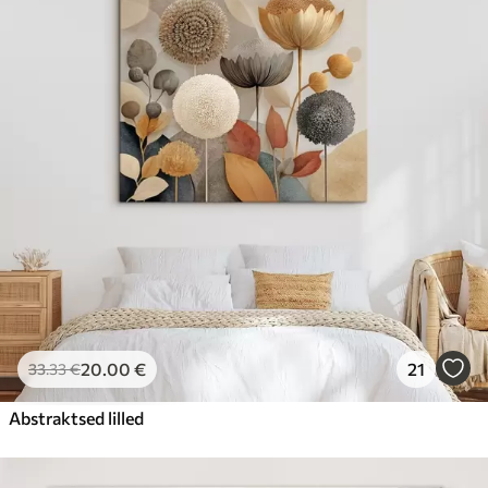
20
.00
€
21
33
.33
€
Abstraktsed lilled