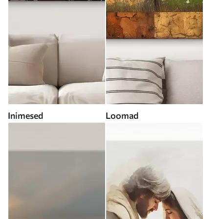
Inimesed
Loomad