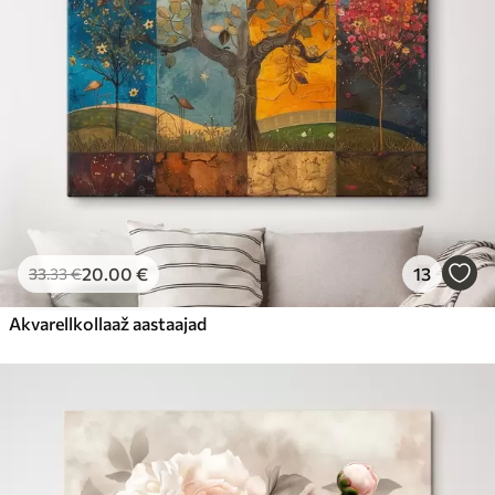
20
.00
€
13
33
.33
€
Akvarellkollaaž aastaajad