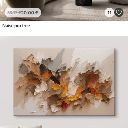
20
.00
€
11
33
.33
€
Naise portree