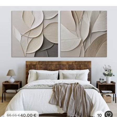
40
.00
€
10
66
.66
€