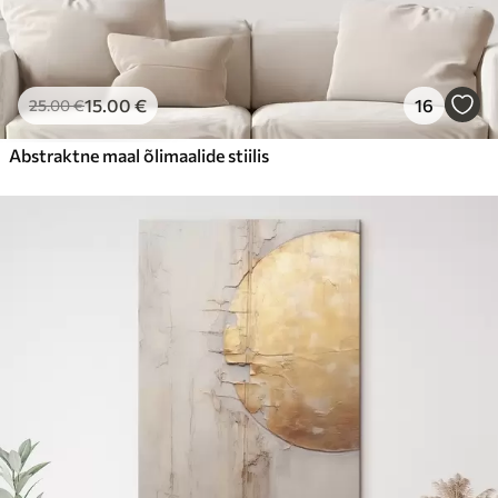
15
.00
€
16
25
.00
€
Abstraktne maal õlimaalide stiilis