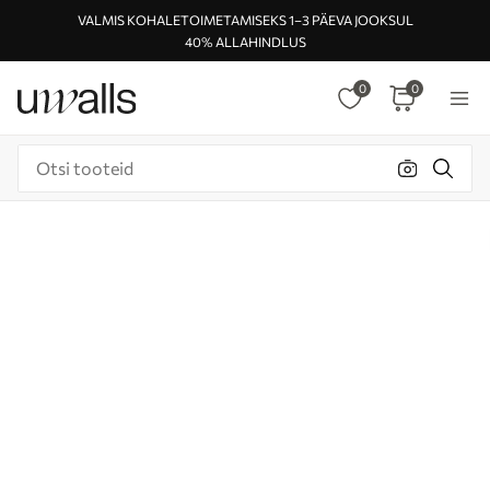
VALMIS KOHALETOIMETAMISEKS 1–3 PÄEVA JOOKSUL
40% ALLAHINDLUS
0
0