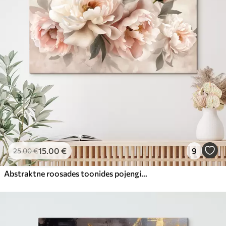
15
.00
€
9
25
.00
€
Abstraktne roosades toonides pojengide kimp