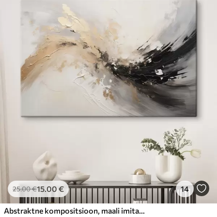
15
.00
€
14
25
.00
€
Abstraktne kompositsioon, maali imitatsioon