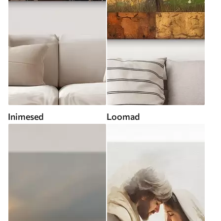
Inimesed
Loomad