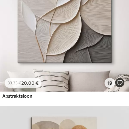
Hind Alates
23
.00
€
20
.00
€
19
33
.33
€
Abstraktsioon