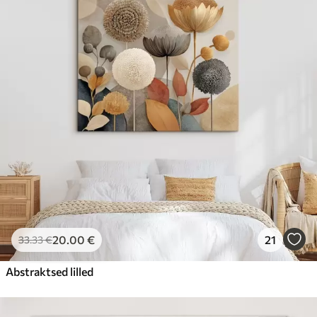
20
.00
€
21
33
.33
€
Abstraktsed lilled