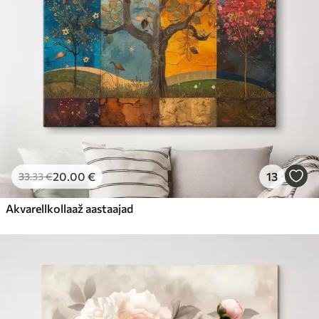
20
.00
€
13
33
.33
€
Akvarellkollaaž aastaajad