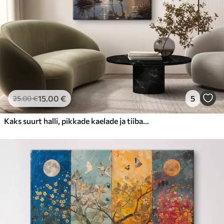
15
.00
€
5
25
.00
€
Kaks suurt halli, pikkade kaelade ja tiibadega kraanat, mis seisavad puudest ümbritsetud udujärves