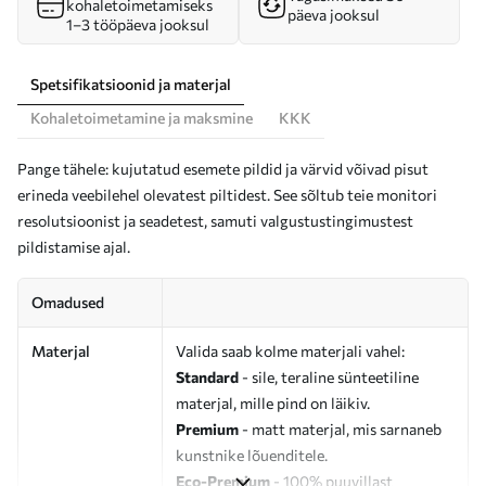
kohaletoimetamiseks
päeva jooksul
1–3 tööpäeva jooksul
Spetsifikatsioonid ja materjal
Kohaletoimetamine ja maksmine
KKK
Pange tähele: kujutatud esemete pildid ja värvid võivad pisut
erineda veebilehel olevatest piltidest. See sõltub teie monitori
resolutsioonist ja seadetest, samuti valgustustingimustest
pildistamise ajal.
Omadused
Materjal
Valida saab kolme materjali vahel:
Standard
- sile, teraline sünteetiline
materjal, mille pind on läikiv.
Premium
- matt materjal, mis sarnaneb
kunstnike lõuenditele.
Eco-Premium
- 100% puuvillast