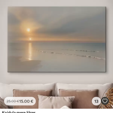
15
.00
€
13
25
.00
€
Koidula mere ääres