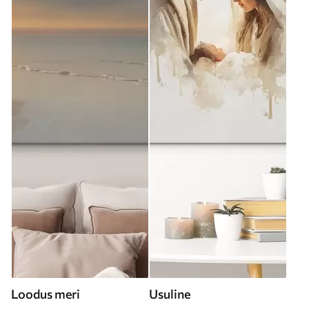
Loodus meri
Usuline