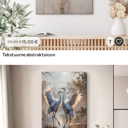
15
.00
€
7
25
.00
€
Tekstuurne abstraktsioon