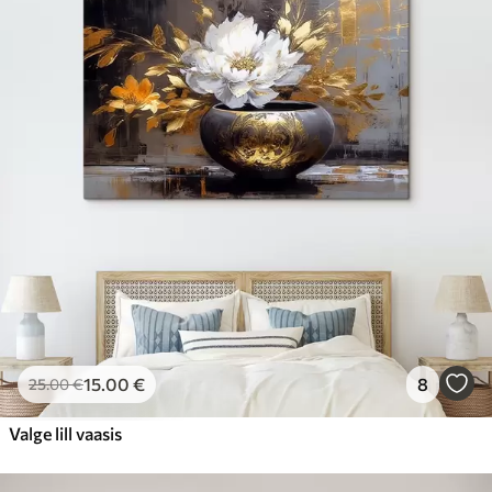
15
.00
€
8
25
.00
€
Valge lill vaasis