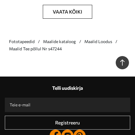
VAATA KÕIKI
Fototapeedid
Maalide kataloog
Maalid Loodus
Maalid Tee põllul Nr s47244
Telli uudiskirja
Registreeru