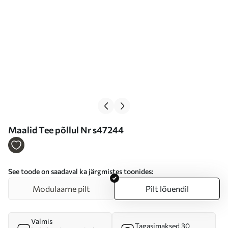
Maalid Tee põllul Nr s47244
See toode on saadaval ka järgmistes toonides:
Modulaarne pilt
Pilt lõuendil
Valmis
Tagasimaksed 30