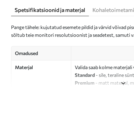
Spetsifikatsioonid ja materjal
Kohaletoimetami
Pange tähele: kujutatud esemete pildid ja värvid võivad pisu
sõltub teie monitori resolutsioonist ja seadetest, samuti v
Omadused
Materjal
Valida saab kolme materjali 
Standard
- sile, teraline sün
Premium
- matt materjal, m
Eco-Premium
- 100% puuvil
Autor
UWALLS
Artikli number
s47243
Lisaks
Võite lisada lakikihti.