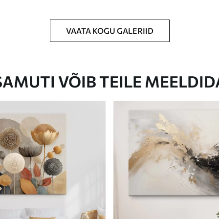
VAATA KOGU GALERIID
Eco-Premium
Hind Alates
23
.00
€
SAMUTI VÕIB TEILE MEELDID