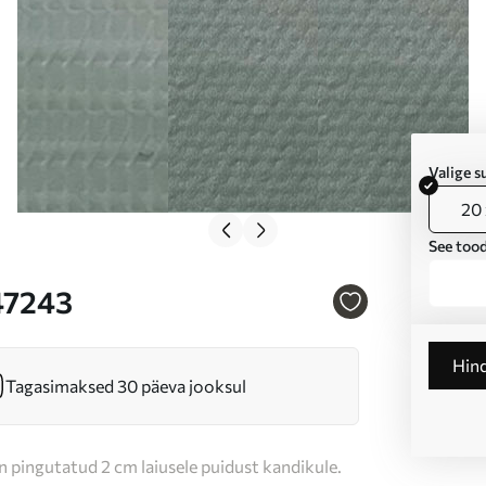
Valige 
20 
See tood
s47243
Hin
Tagasimaksed 30 päeva jooksul
n pingutatud 2 cm laiusele puidust kandikule.