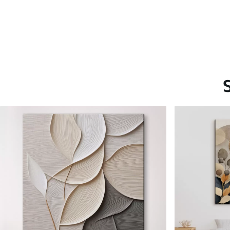
Saadaolevad materjalid
Standard
Premium
Hind Alates
15
.00
€
Hind Alates
19
.00
€