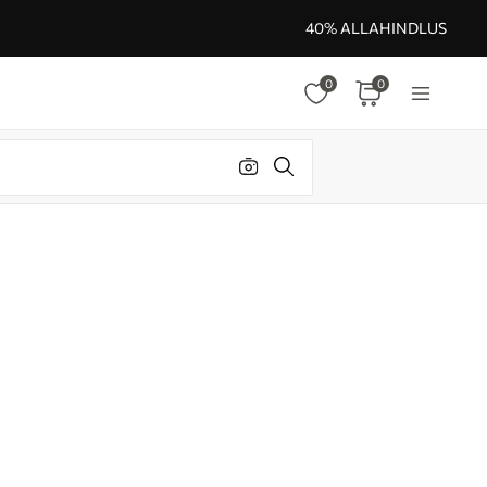
40% ALLAHINDLUS
0
0