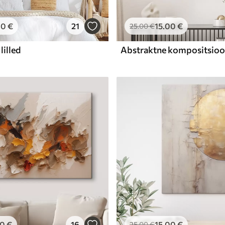
00
€
21
15
.00
€
25
.00
€
lilled
00
€
16
15
.00
€
25
.00
€