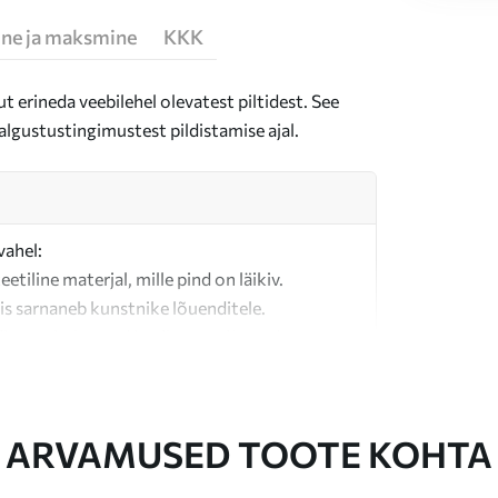
ne ja maksmine
KKK
t erineda veebilehel olevatest piltidest. See
algustustingimustest pildistamise ajal.
vahel:
teetiline materjal, mille pind on läikiv.
is sarnaneb kunstnike lõuenditele.
last valmistatud kvaliteetne lõuend.
ARVAMUSED TOOTE KOHTA