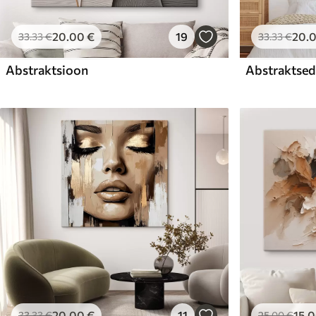
20
.00
€
19
20
.
33
.33
€
33
.33
€
Abstraktsioon
Abstraktsed 
20
.00
€
11
15
.
33
.33
€
25
.00
€