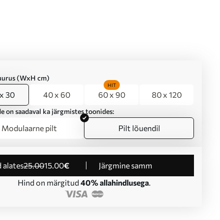
suurus (WxH cm)
HIT
x 30
40 x 60
60 x 90
80 x 120
e on saadaval ka järgmistes toonides:
Modulaarne pilt
Pilt lõuendil
d alates
25
.00
15
.00
€
Järgmine samm
Hind on märgitud
40% allahindlusega
.