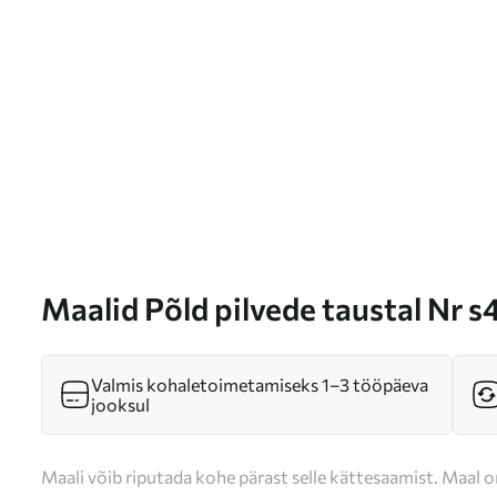
Maalid Põld pilvede taustal Nr 
Valmis kohaletoimetamiseks 1–3 tööpäeva
jooksul
Maali võib riputada kohe pärast selle kättesaamist. Maal o