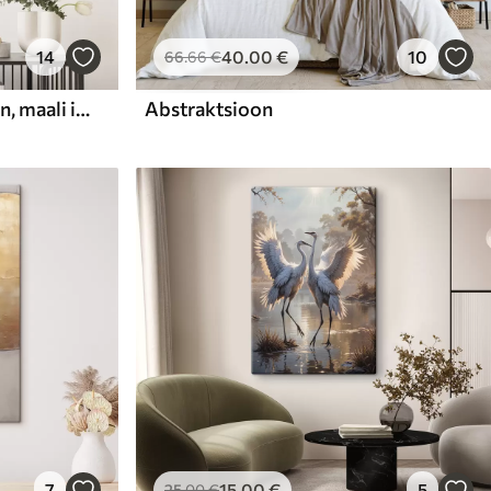
14
40
.00
€
10
66
.66
€
Abstraktne kompositsioon, maali imitatsioon
Abstraktsioon
7
15
.00
€
5
25
.00
€