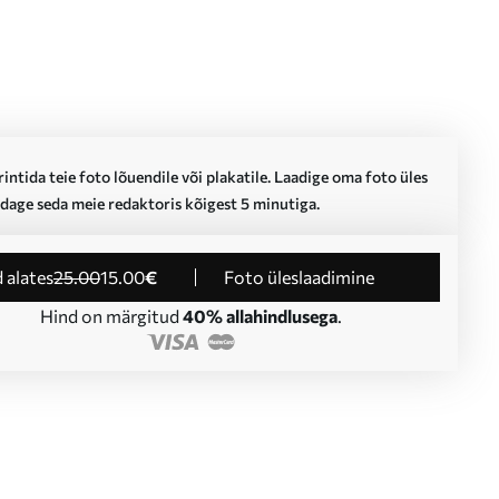
intida teie foto lõuendile või plakatile. Laadige oma foto üles
dage seda meie redaktoris kõigest 5 minutiga.
d alates
25
.00
15
.00
€
Foto üleslaadimine
Hind on märgitud
40% allahindlusega
.