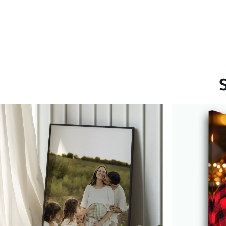
Saadaolevad materjalid
Standard
Premium
Hind Alates
15
.00
€
Hind Alates
19
.00
€