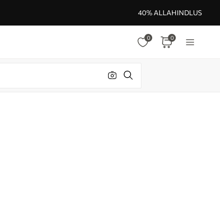
40% ALLAHINDLUS
0
0