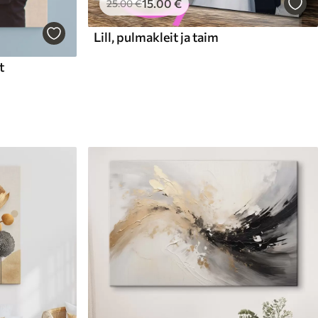
15
.00
€
25
.00
€
Lill, pulmakleit ja taim
t