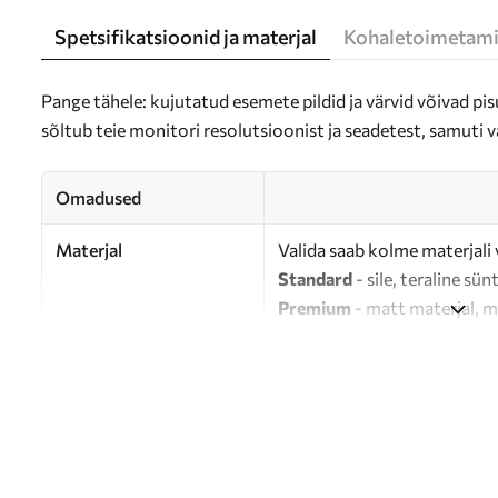
Spetsifikatsioonid ja materjal
Kohaletoimetami
Pange tähele: kujutatud esemete pildid ja värvid võivad pisu
sõltub teie monitori resolutsioonist ja seadetest, samuti v
Omadused
Materjal
Valida saab kolme materjali 
Standard
- sile, teraline sün
Premium
- matt materjal, m
Eco-Premium
- 100% puuvil
Autor
UWALLS
Artikli number
s47203
Lisaks
Võite lisada lakikihti.