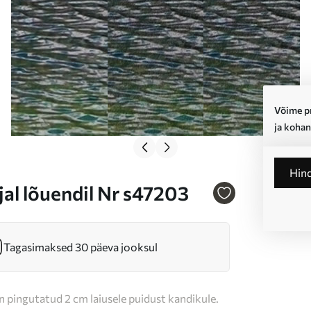
Võime pr
ja kohan
Hin
jal lõuendil Nr s47203
Tagasimaksed 30 päeva jooksul
n pingutatud 2 cm laiusele puidust kandikule.