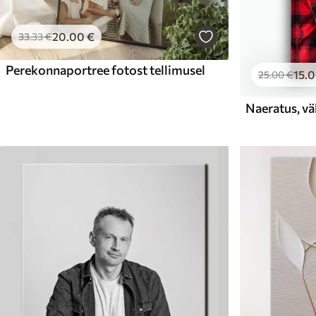
20
.00
€
33
.33
€
Perekonnaportree fotost tellimusel
15
.
25
.00
€