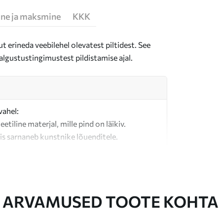
ne ja maksmine
KKK
t erineda veebilehel olevatest piltidest. See
algustustingimustest pildistamise ajal.
vahel:
teetiline materjal, mille pind on läikiv.
is sarnaneb kunstnike lõuenditele.
last valmistatud kvaliteetne lõuend.
ARVAMUSED TOOTE KOHTA