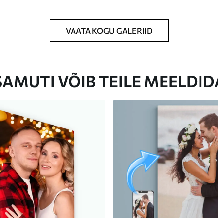
VAATA KOGU GALERIID
Eco-Premium
Hind Alates
23
.00
€
SAMUTI VÕIB TEILE MEELDID