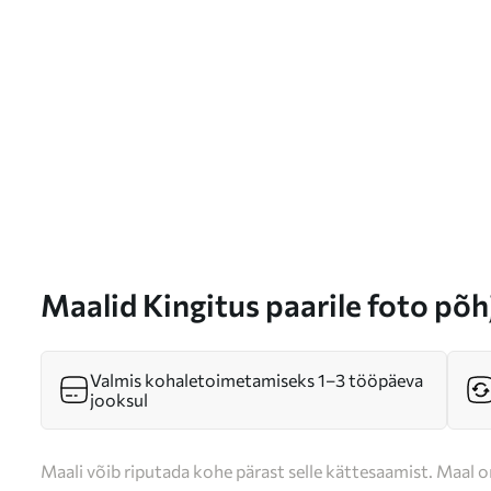
Maalid Kingitus paarile foto põh
Valmis kohaletoimetamiseks 1–3 tööpäeva
jooksul
Maali võib riputada kohe pärast selle kättesaamist. Maal o