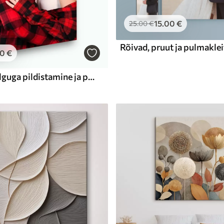
15
.00
€
25
.00
€
Rõivad, pruut ja pulmaklei
00
€
Naeratus, välguga pildistamine ja pildiraam