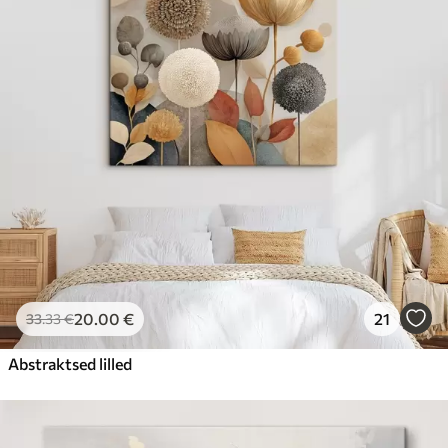
20
.00
€
21
33
.33
€
Abstraktsed lilled