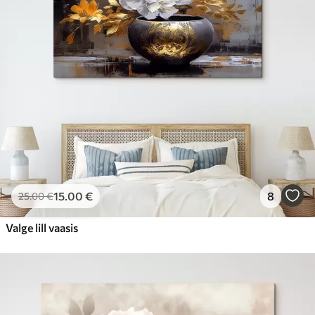
15
.00
€
8
25
.00
€
Valge lill vaasis