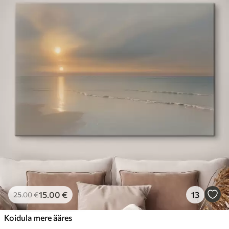
15
.00
€
13
25
.00
€
Koidula mere ääres