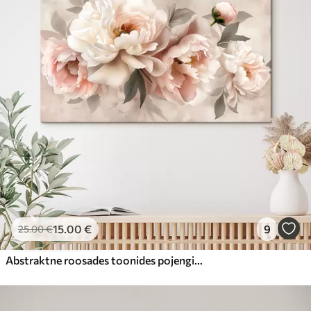
15
.00
€
9
25
.00
€
Abstraktne roosades toonides pojengide kimp