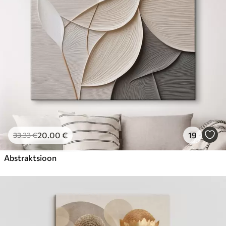
20
.00
€
19
33
.33
€
Abstraktsioon