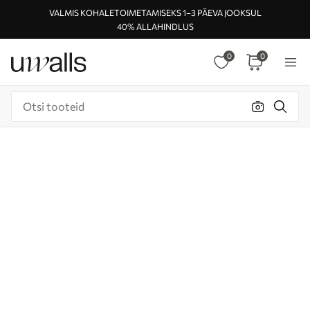
VALMIS KOHALETOIMETAMISEKS 1–3 PÄEVA JOOKSUL
40% ALLAHINDLUS
0
0