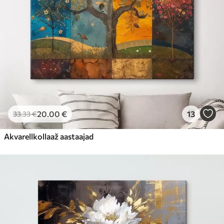
20
.00
€
13
33
.33
€
Akvarellkollaaž aastaajad