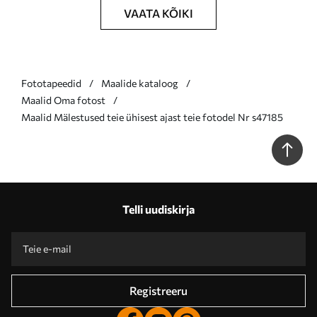
VAATA KÕIKI
Fototapeedid
Maalide kataloog
Maalid Oma fotost
Maalid Mälestused teie ühisest ajast teie fotodel Nr s47185
Telli uudiskirja
Registreeru