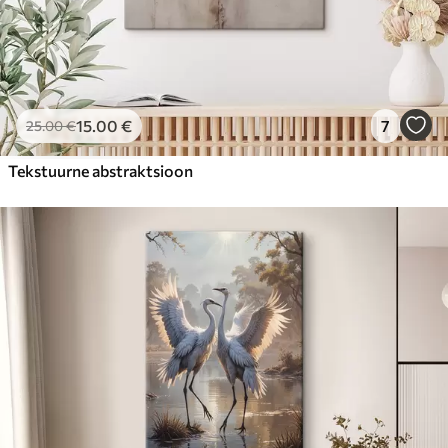
15
.00
€
7
25
.00
€
Tekstuurne abstraktsioon