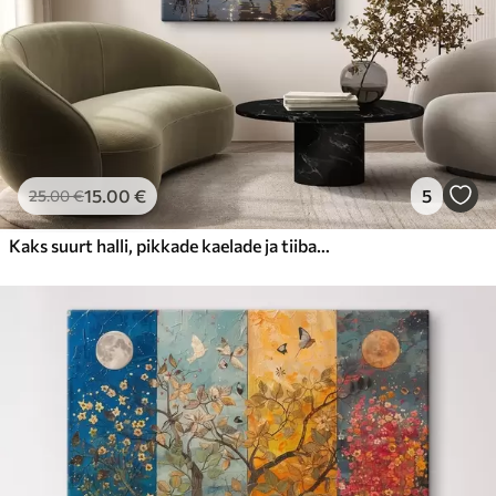
15
.00
€
5
25
.00
€
Kaks suurt halli, pikkade kaelade ja tiibadega kraanat, mis seisavad puudest ümbritsetud udujärves