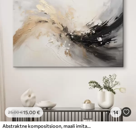
15
.00
€
14
25
.00
€
Abstraktne kompositsioon, maali imitatsioon