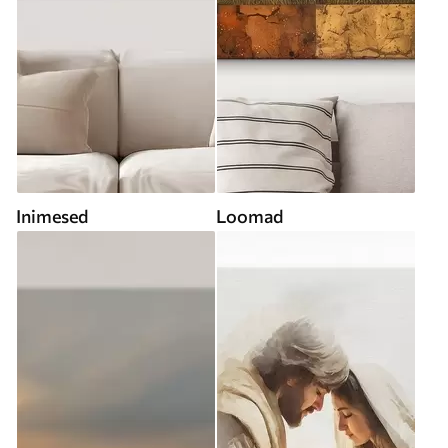
Inimesed
Loomad