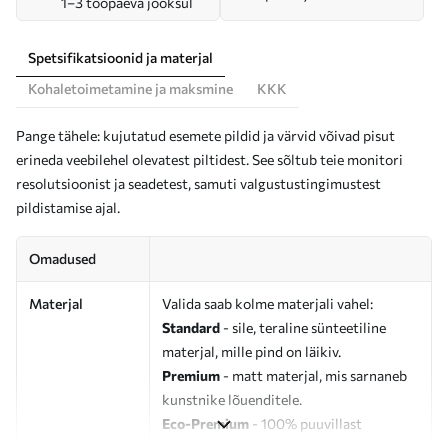
1–3 tööpäeva jooksul
Spetsifikatsioonid ja materjal
Kohaletoimetamine ja maksmine
KKK
Pange tähele: kujutatud esemete pildid ja värvid võivad pisut
erineda veebilehel olevatest piltidest. See sõltub teie monitori
resolutsioonist ja seadetest, samuti valgustustingimustest
pildistamise ajal.
Omadused
Materjal
Valida saab kolme materjali vahel:
Standard
- sile, teraline sünteetiline
materjal, mille pind on läikiv.
Premium
- matt materjal, mis sarnaneb
kunstnike lõuenditele.
Eco-Premium
- 100% puuvillast
valmistatud kvaliteetne lõuend.