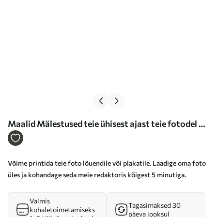
Maalid Mälestused teie ühisest ajast teie fotodel Nr
s47185
Võime printida teie foto lõuendile või plakatile. Laadige oma foto
üles ja kohandage seda meie redaktoris kõigest 5 minutiga.
Valmis
Tagasimaksed 30
kohaletoimetamiseks
päeva jooksul