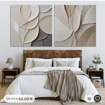
40
.00
€
10
66
.66
€