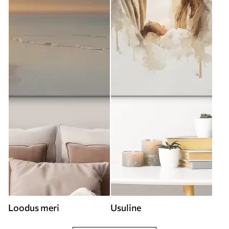
Loodus meri
Usuline