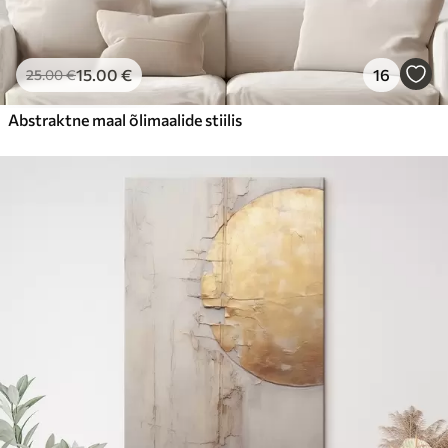
15
.00
€
16
25
.00
€
Abstraktne maal õlimaalide stiilis