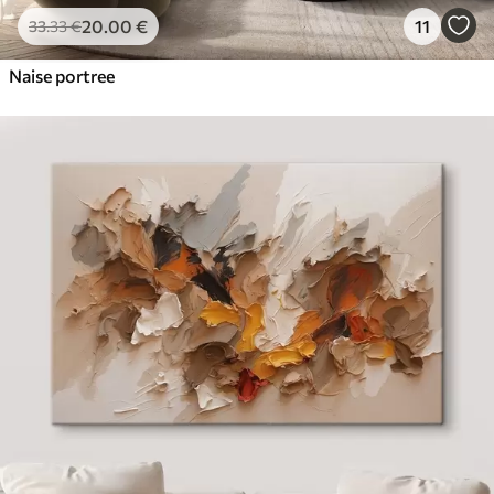
20
.00
€
11
33
.33
€
Naise portree