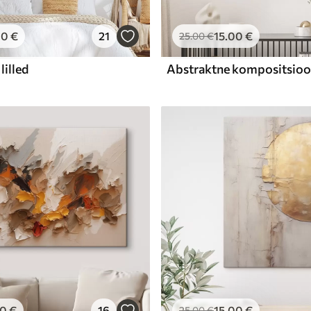
00
€
21
15
.00
€
25
.00
€
lilled
00
€
16
15
.00
€
25
.00
€