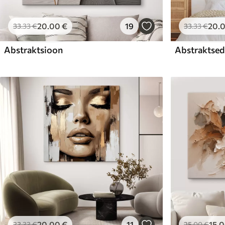
20
.00
€
19
20
.
33
.33
€
33
.33
€
Abstraktsioon
Abstraktsed 
20
.00
€
11
15
.
33
.33
€
25
.00
€