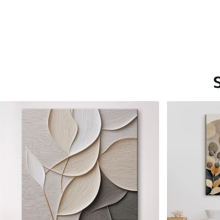
Saadaolevad materjalid
Standard
Premium
Hind Alates
15
.00
€
Hind Alates
19
.00
€