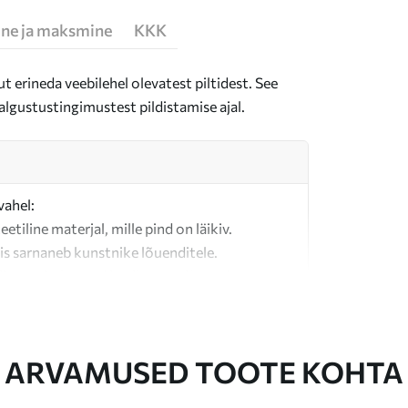
ne ja maksmine
KKK
t erineda veebilehel olevatest piltidest. See
algustustingimustest pildistamise ajal.
vahel:
teetiline materjal, mille pind on läikiv.
is sarnaneb kunstnike lõuenditele.
last valmistatud kvaliteetne lõuend.
ARVAMUSED TOOTE KOHTA