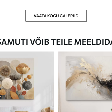
VAATA KOGU GALERIID
Eco-Premium
Hind Alates
23
.00
€
SAMUTI VÕIB TEILE MEELDID