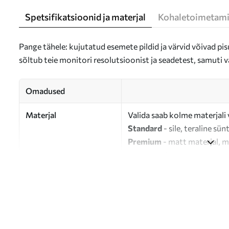
Spetsifikatsioonid ja materjal
Kohaletoimetami
Pange tähele: kujutatud esemete pildid ja värvid võivad pisu
sõltub teie monitori resolutsioonist ja seadetest, samuti v
Omadused
Materjal
Valida saab kolme materjali 
Standard
- sile, teraline sün
Premium
- matt materjal, m
Eco-Premium
- 100% puuvil
Autor
UWALLS
Artikli number
s47182
Lisaks
Võite lisada lakikihti.