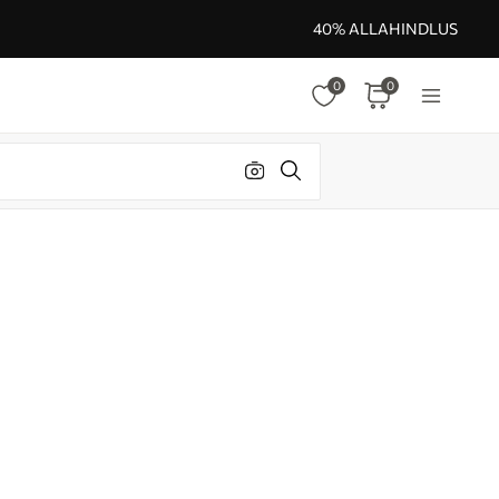
40% ALLAHINDLUS
0
0