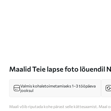
Maalid Teie lapse foto lõuendil 
Valmis kohaletoimetamiseks 1–3 tööpäeva
jooksul
Maali võib riputada kohe pärast selle kättesaamist. Maal o