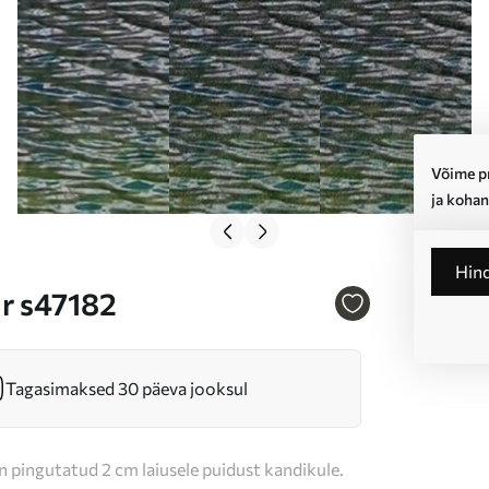
Võime pr
ja kohan
Hin
Nr s47182
Tagasimaksed 30 päeva jooksul
n pingutatud 2 cm laiusele puidust kandikule.