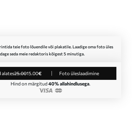
intida teie foto lõuendile või plakatile. Laadige oma foto üles
dage seda meie redaktoris kõigest 5 minutiga.
d alates
25
.00
15
.00
€
Foto üleslaadimine
Hind on märgitud
40% allahindlusega
.