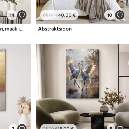
14
40
.00
€
10
66
.66
€
Abstraktne kompositsioon, maali imitatsioon
Abstraktsioon
7
15
.00
€
5
25
.00
€