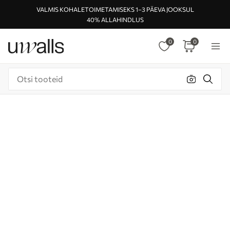
VALMIS KOHALETOIMETAMISEKS 1–3 PÄEVA JOOKSUL
40% ALLAHINDLUS
0
0