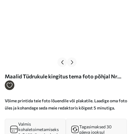
Maalid Tüdrukule kingitus tema foto põhjal Nr
s47176
Võime printida teie foto lõuendile või plakatile. Laadige oma foto
üles ja kohandage seda meie redaktoris kõigest 5 minutiga.
Valmis
Tagasimaksed 30
kohaletoimetamiseks
päeva jooksul