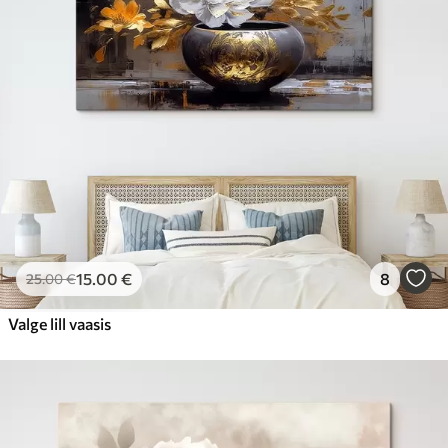
15
.00
€
8
25
.00
€
Valge lill vaasis