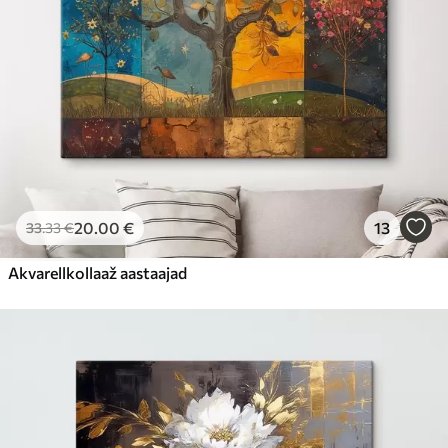
20
.00
€
13
33
.33
€
Akvarellkollaaž aastaajad