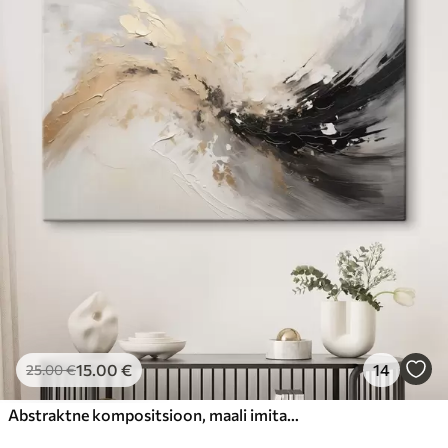
15
.00
€
14
25
.00
€
Abstraktne kompositsioon, maali imitatsioon