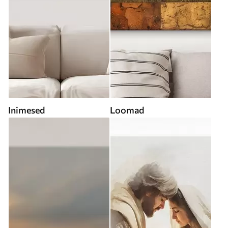
Inimesed
Loomad