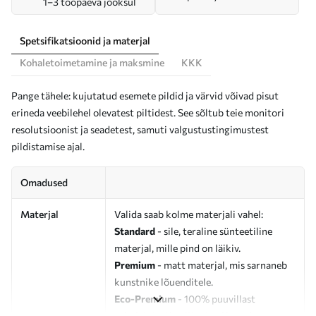
1–3 tööpäeva jooksul
Spetsifikatsioonid ja materjal
Kohaletoimetamine ja maksmine
KKK
Pange tähele: kujutatud esemete pildid ja värvid võivad pisut
erineda veebilehel olevatest piltidest. See sõltub teie monitori
resolutsioonist ja seadetest, samuti valgustustingimustest
pildistamise ajal.
Omadused
Materjal
Valida saab kolme materjali vahel:
Standard
- sile, teraline sünteetiline
materjal, mille pind on läikiv.
Premium
- matt materjal, mis sarnaneb
kunstnike lõuenditele.
Eco-Premium
- 100% puuvillast
valmistatud kvaliteetne lõuend.