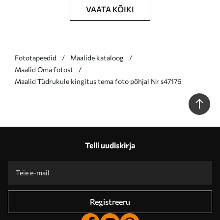
VAATA KÕIKI
Fototapeedid
Maalide kataloog
Maalid Oma fotost
Maalid Tüdrukule kingitus tema foto põhjal Nr s47176
Telli uudiskirja
Registreeru