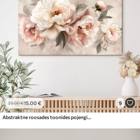
15
.00
€
9
25
.00
€
Abstraktne roosades toonides pojengide kimp