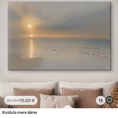
15
.00
€
13
25
.00
€
Koidula mere ääres