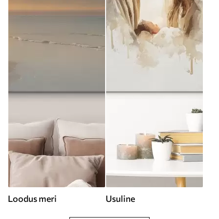
Loodus meri
Usuline