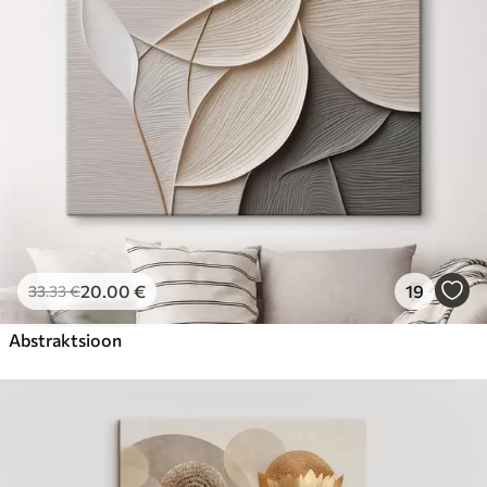
20
.00
€
19
33
.33
€
Abstraktsioon