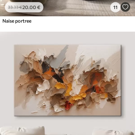
20
.00
€
11
33
.33
€
Naise portree