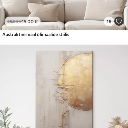
15
.00
€
16
25
.00
€
Abstraktne maal õlimaalide stiilis