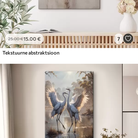
15
.00
€
7
25
.00
€
Tekstuurne abstraktsioon