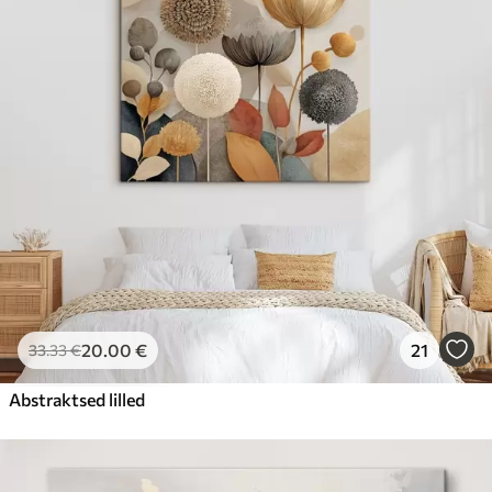
20
.00
€
21
33
.33
€
Abstraktsed lilled