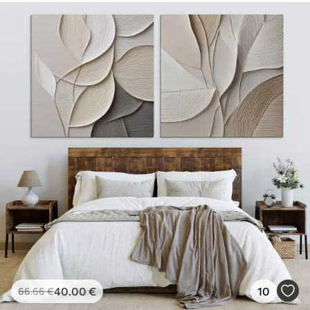
40
.00
€
10
66
.66
€