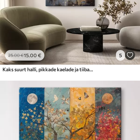
15
.00
€
5
25
.00
€
Kaks suurt halli, pikkade kaelade ja tiibadega kraanat, mis seisavad puudest ümbritsetud udujärves