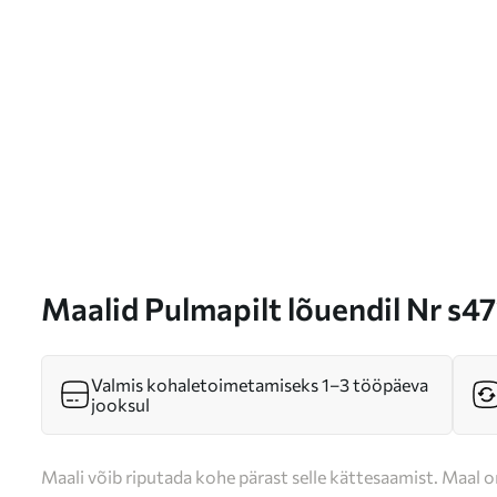
Maalid Pulmapilt lõuendil Nr s4
Valmis kohaletoimetamiseks 1–3 tööpäeva
jooksul
Maali võib riputada kohe pärast selle kättesaamist. Maal o