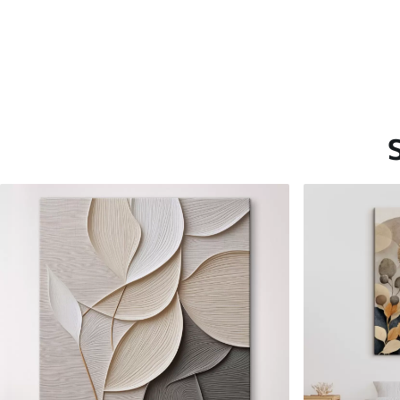
Saadaolevad materjalid
Standard
Premium
Hind Alates
15
.00
€
Hind Alates
19
.00
€