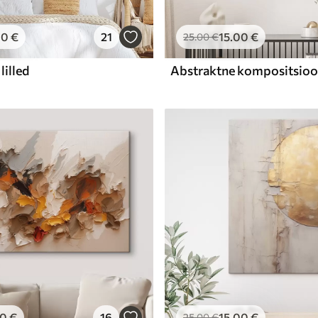
00
€
21
15
.00
€
25
.00
€
lilled
00
€
16
15
.00
€
25
.00
€