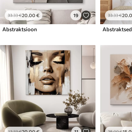
20
.00
€
19
20
.
33
.33
€
33
.33
€
Abstraktsioon
Abstraktsed 
20
.00
€
11
15
.
33
.33
€
25
.00
€