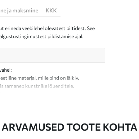
ne ja maksmine
KKK
t erineda veebilehel olevatest piltidest. See
algustustingimustest pildistamise ajal.
vahel:
teetiline materjal, mille pind on läikiv.
is sarnaneb kunstnike lõuenditele.
last valmistatud kvaliteetne lõuend.
ARVAMUSED TOOTE KOHTA