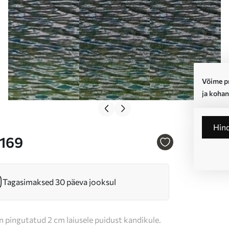
Võime pr
ja kohan
Hin
7169
Tagasimaksed 30 päeva jooksul
n pingutatud 2 cm laiusele puidust kandikule.