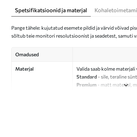
Spetsifikatsioonid ja materjal
Kohaletoimetami
Pange tähele: kujutatud esemete pildid ja värvid võivad pisu
sõltub teie monitori resolutsioonist ja seadetest, samuti v
Omadused
Materjal
Valida saab kolme materjali 
Standard
- sile, teraline sün
Premium
- matt materjal, m
Eco-Premium
- 100% puuvil
Autor
UWALLS
Artikli number
s47169
Lisaks
Võite lisada lakikihti.