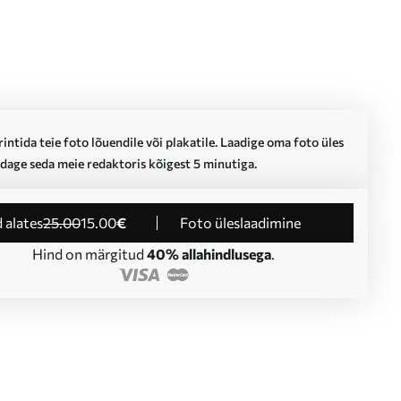
intida teie foto lõuendile või plakatile. Laadige oma foto üles
dage seda meie redaktoris kõigest 5 minutiga.
d alates
25
.00
15
.00
€
Foto üleslaadimine
Hind on märgitud
40% allahindlusega
.