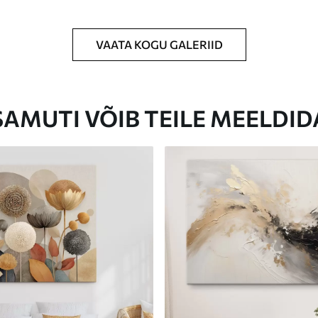
VAATA KOGU GALERIID
Eco-Premium
Hind Alates
23
.00
€
SAMUTI VÕIB TEILE MEELDID