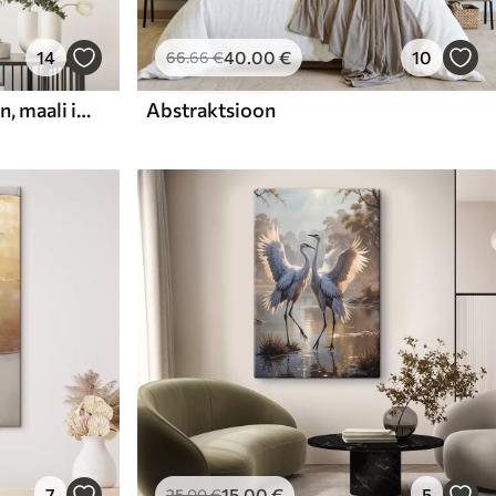
14
40
.00
€
10
66
.66
€
Abstraktne kompositsioon, maali imitatsioon
Abstraktsioon
7
15
.00
€
5
25
.00
€