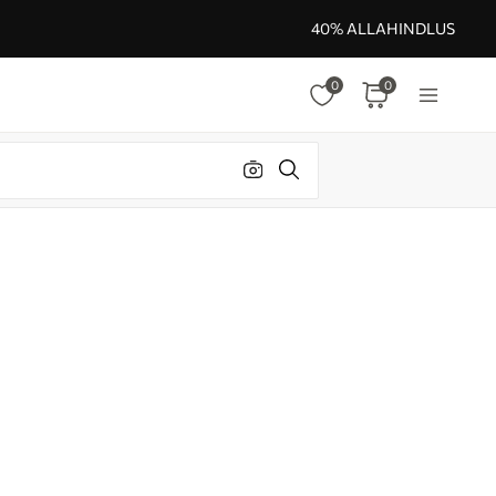
40% ALLAHINDLUS
0
0