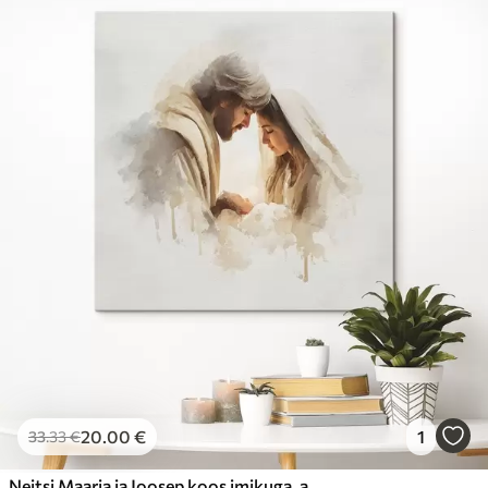
20
.00
€
1
33
.33
€
Neitsi Maarja ja Joosep koos imikuga, akvarellistiilis