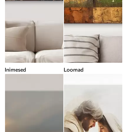
Inimesed
Loomad