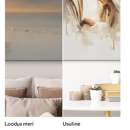
Loodus meri
Usuline