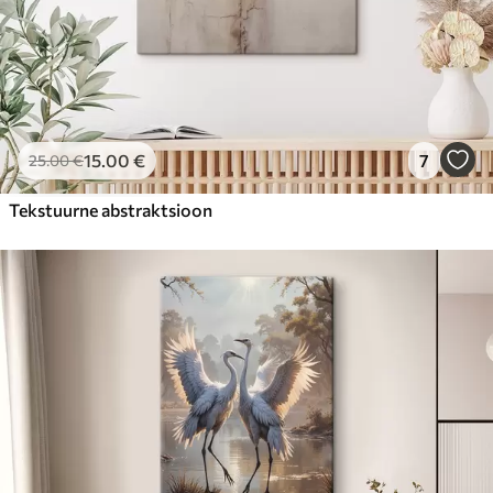
15
.00
€
7
25
.00
€
Tekstuurne abstraktsioon