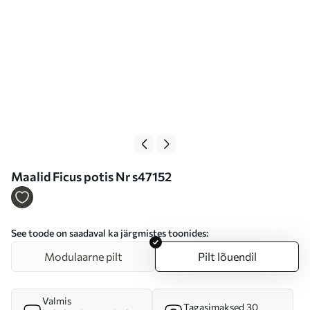
Maalid Ficus potis Nr s47152
See toode on saadaval ka järgmistes toonides:
Modulaarne pilt
Pilt lõuendil
Valmis
Tagasimaksed 30