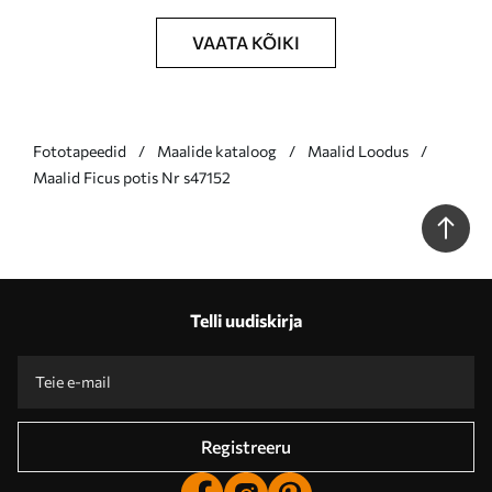
VAATA KÕIKI
Fototapeedid
Maalide kataloog
Maalid Loodus
Maalid Ficus potis Nr s47152
Telli uudiskirja
Registreeru