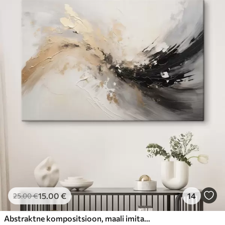
15
.00
€
14
25
.00
€
Abstraktne kompositsioon, maali imitatsioon