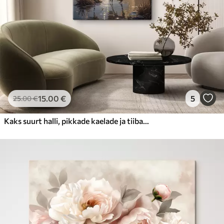
15
.00
€
5
25
.00
€
Kaks suurt halli, pikkade kaelade ja tiibadega kraanat, mis seisavad puudest ümbritsetud udujärves