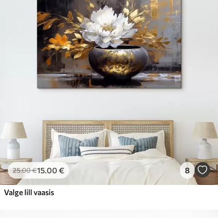
15
.00
€
8
25
.00
€
Valge lill vaasis