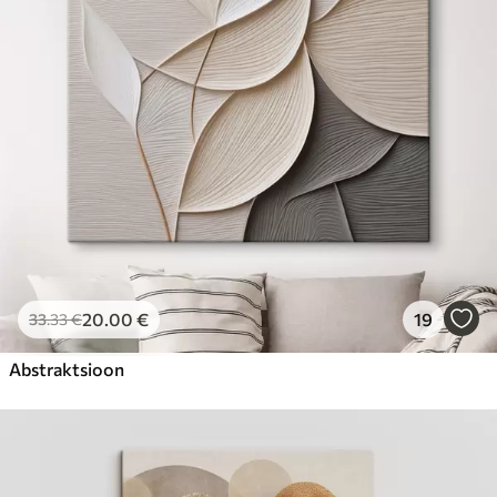
Hind Alates
23
.00
€
20
.00
€
19
33
.33
€
Abstraktsioon