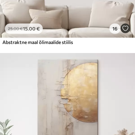
15
.00
€
16
25
.00
€
Abstraktne maal õlimaalide stiilis