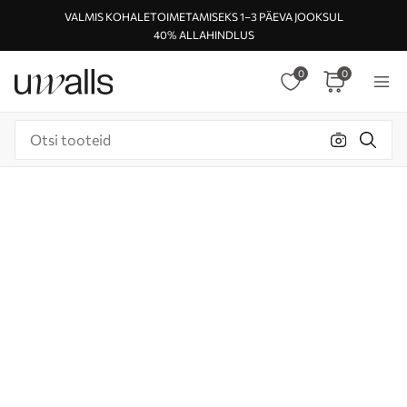
VALMIS KOHALETOIMETAMISEKS 1–3 PÄEVA JOOKSUL
40% ALLAHINDLUS
0
0