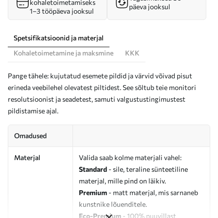
kohaletoimetamiseks
päeva jooksul
1–3 tööpäeva jooksul
Spetsifikatsioonid ja materjal
Kohaletoimetamine ja maksmine
KKK
Pange tähele: kujutatud esemete pildid ja värvid võivad pisut
erineda veebilehel olevatest piltidest. See sõltub teie monitori
resolutsioonist ja seadetest, samuti valgustustingimustest
pildistamise ajal.
Omadused
Materjal
Valida saab kolme materjali vahel:
Standard
- sile, teraline sünteetiline
materjal, mille pind on läikiv.
Premium
- matt materjal, mis sarnaneb
kunstnike lõuenditele.
Eco-Premium
- 100% puuvillast