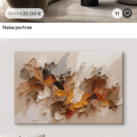
20
.00
€
11
33
.33
€
Naise portree