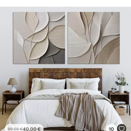
40
.00
€
10
66
.66
€