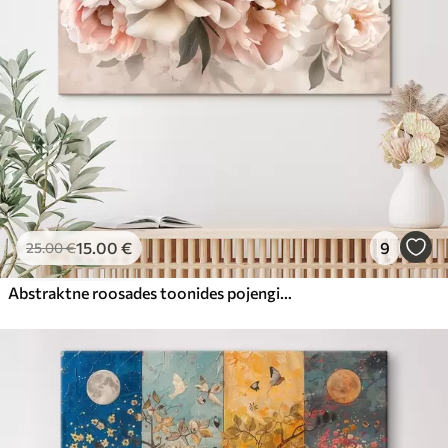
15
.00
€
9
25
.00
€
Abstraktne roosades toonides pojengide kimp