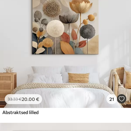
20
.00
€
21
33
.33
€
Abstraktsed lilled