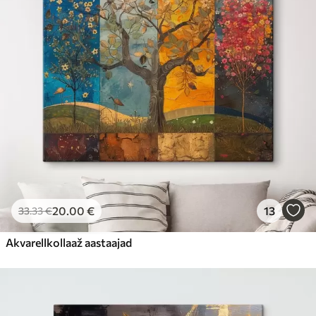
20
.00
€
13
33
.33
€
Akvarellkollaaž aastaajad