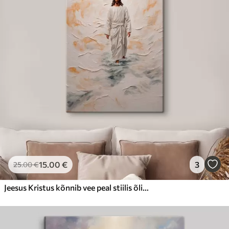
15
.00
€
3
25
.00
€
Jeesus Kristus kõnnib vee peal stiilis õlimaal