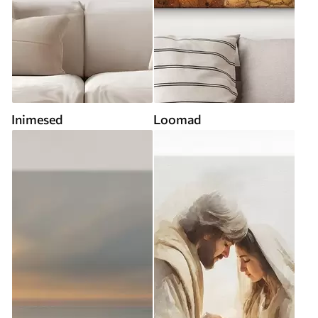
Inimesed
Loomad