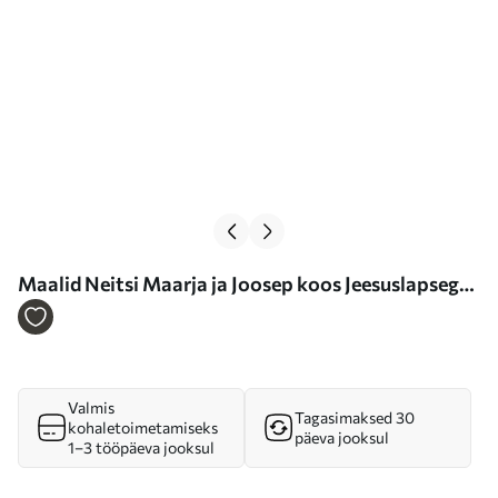
Maalid Neitsi Maarja ja Joosep koos Jeesuslapsega
vana fresko stiilis Nr s47141
Valmis
Tagasimaksed 30
kohaletoimetamiseks
päeva jooksul
1–3 tööpäeva jooksul