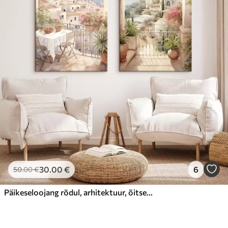
30
.00
€
6
50
.00
€
Päikeseloojang rõdul, arhitektuur, õitsevad lilled, akvarellstiil, Vahemere-äärne stiil