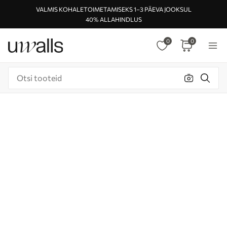
VALMIS KOHALETOIMETAMISEKS 1–3 PÄEVA JOOKSUL
40% ALLAHINDLUS
0
0