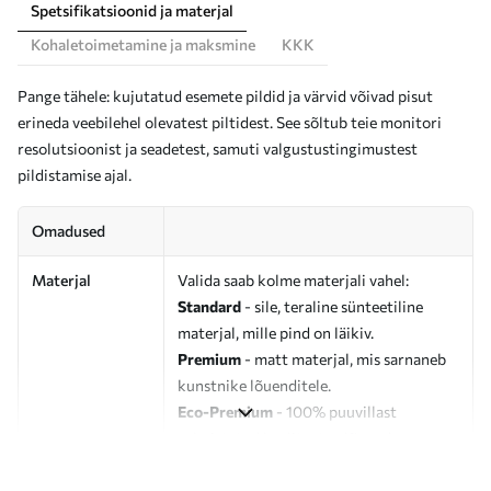
Spetsifikatsioonid ja materjal
Kohaletoimetamine ja maksmine
KKK
Pange tähele: kujutatud esemete pildid ja värvid võivad pisut
erineda veebilehel olevatest piltidest. See sõltub teie monitori
resolutsioonist ja seadetest, samuti valgustustingimustest
pildistamise ajal.
Omadused
Materjal
Valida saab kolme materjali vahel:
Standard
- sile, teraline sünteetiline
materjal, mille pind on läikiv.
Premium
- matt materjal, mis sarnaneb
kunstnike lõuenditele.
Eco-Premium
- 100% puuvillast
valmistatud kvaliteetne lõuend.
Autor
UWALLS