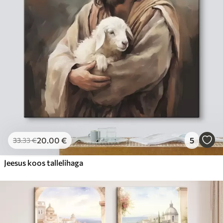
20
.00
€
5
33
.33
€
Jeesus koos tallelihaga