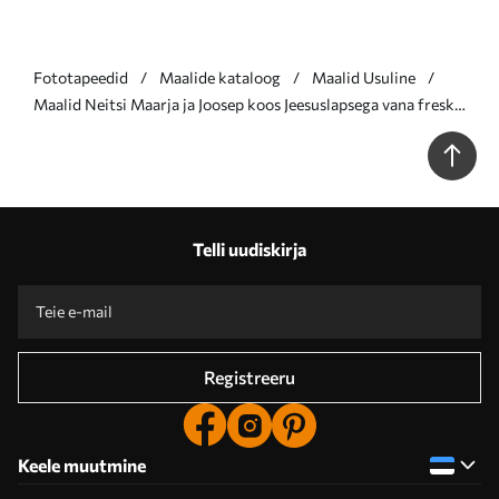
Fototapeedid
Maalide kataloog
Maalid Usuline
Maalid Neitsi Maarja ja Joosep koos Jeesuslapsega vana fresko
stiilis Nr s47141
Telli uudiskirja
Registreeru
Keele muutmine