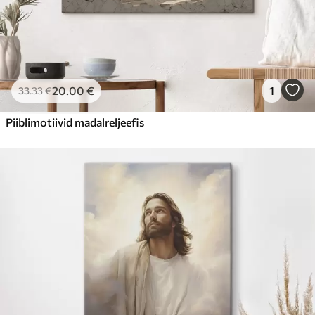
20
.00
€
1
33
.33
€
Piiblimotiivid madalreljeefis