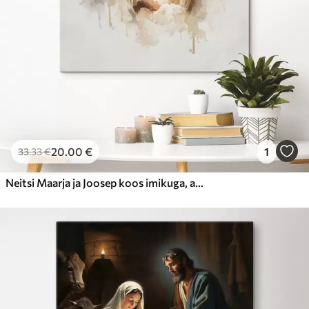
20
.00
€
1
33
.33
€
Neitsi Maarja ja Joosep koos imikuga, akvarellistiilis