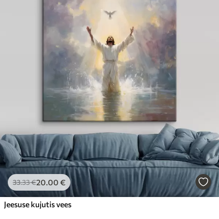
20
.00
€
33
.33
€
Jeesuse kujutis vees