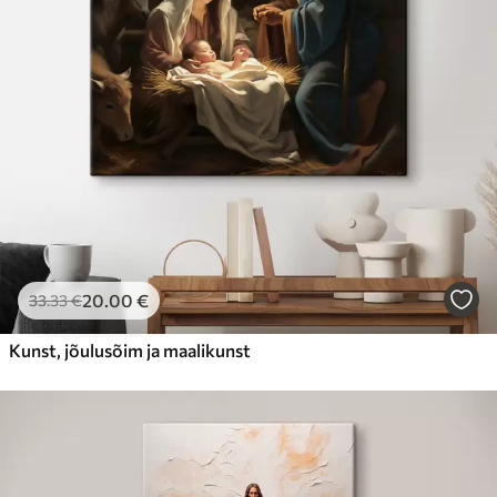
20
.00
€
33
.33
€
Kunst, jõulusõim ja maalikunst