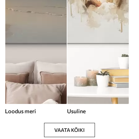
Loodus meri
Usuline
VAATA KÕIKI