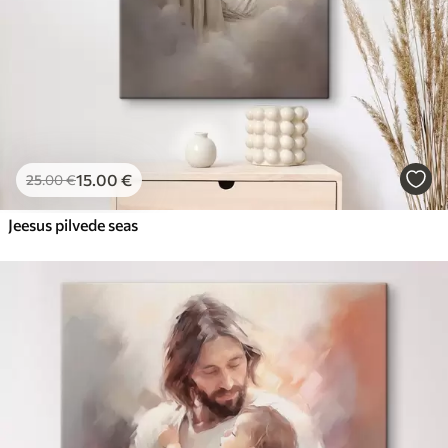
15
.00
€
25
.00
€
Jeesus pilvede seas