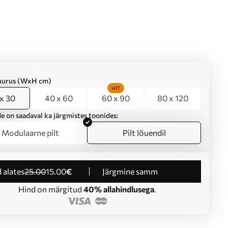
suurus (WxH cm)
HIT
x 30
40 x 60
60 x 90
80 x 120
e on saadaval ka järgmistes toonides:
Modulaarne pilt
Pilt lõuendil
d alates
25
.00
15
.00
€
Järgmine samm
Hind on märgitud
40% allahindlusega
.