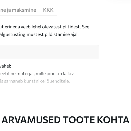
ne ja maksmine
KKK
t erineda veebilehel olevatest piltidest. See
algustustingimustest pildistamise ajal.
vahel:
teetiline materjal, mille pind on läikiv.
is sarnaneb kunstnike lõuenditele.
last valmistatud kvaliteetne lõuend.
ARVAMUSED TOOTE KOHTA