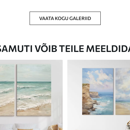
VAATA KOGU GALERIID
Eco-Premium
Hind Alates
23
.00
€
SAMUTI VÕIB TEILE MEELDID