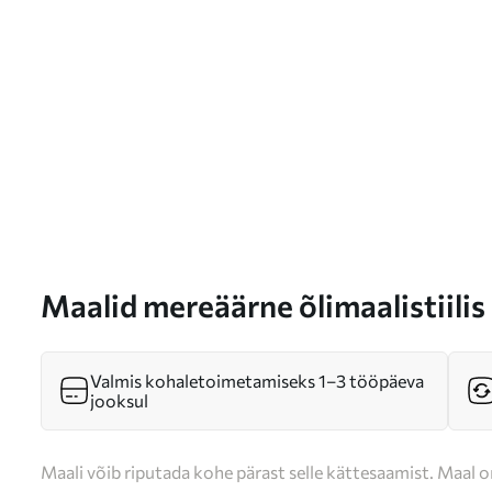
Maalid mereäärne õlimaalistiilis
Valmis kohaletoimetamiseks 1–3 tööpäeva
jooksul
Maali võib riputada kohe pärast selle kättesaamist. Maal o