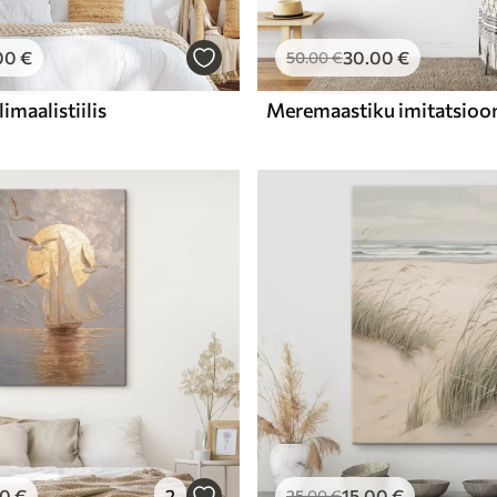
00
€
30
.00
€
50
.00
€
imaalistiilis
Meremaastiku imitatsioo
00
€
2
15
.00
€
25
.00
€