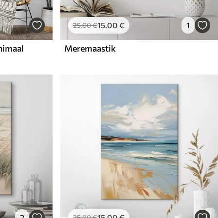
15
.00
€
1
25
.00
€
nimaal
Meremaastik
2
15
.00
€
25
.00
€