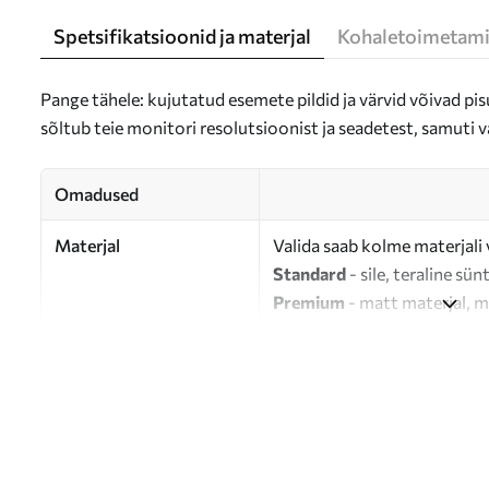
Spetsifikatsioonid ja materjal
Kohaletoimetami
Pange tähele: kujutatud esemete pildid ja värvid võivad pisu
sõltub teie monitori resolutsioonist ja seadetest, samuti v
Omadused
Materjal
Valida saab kolme materjali 
Standard
- sile, teraline sün
Premium
- matt materjal, m
Eco-Premium
- 100% puuvil
Autor
UWALLS
Artikli number
s47119
Lisaks
Võite lisada lakikihti.