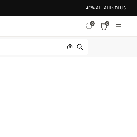
40% ALLAHINDLUS
0
0