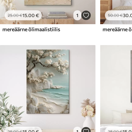
15
.00
€
1
30
.
25
.00
€
50
.00
€
mereäärne õlimaalistiilis
mereäärne õl
15
.00
€
1
15
.
25
.00
€
25
.00
€