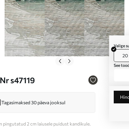
Valige 
20 
See tood
 Nr s47119
Hin
Tagasimaksed 30 päeva jooksul
n pingutatud 2 cm laiusele puidust kandikule.