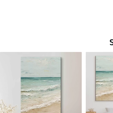
Saadaolevad materjalid
Standard
Premium
Hind Alates
15
.00
€
Hind Alates
19
.00
€