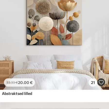
20
.00
€
21
33
.33
€
Abstraktsed lilled