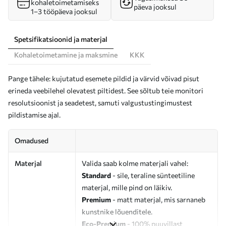
kohaletoimetamiseks
päeva jooksul
1–3 tööpäeva jooksul
Spetsifikatsioonid ja materjal
Kohaletoimetamine ja maksmine
KKK
Pange tähele: kujutatud esemete pildid ja värvid võivad pisut
erineda veebilehel olevatest piltidest. See sõltub teie monitori
resolutsioonist ja seadetest, samuti valgustustingimustest
pildistamise ajal.
Omadused
Materjal
Valida saab kolme materjali vahel:
Standard
- sile, teraline sünteetiline
materjal, mille pind on läikiv.
Premium
- matt materjal, mis sarnaneb
kunstnike lõuenditele.
Eco-Premium
- 100% puuvillast