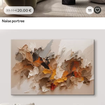
20
.00
€
11
33
.33
€
Naise portree