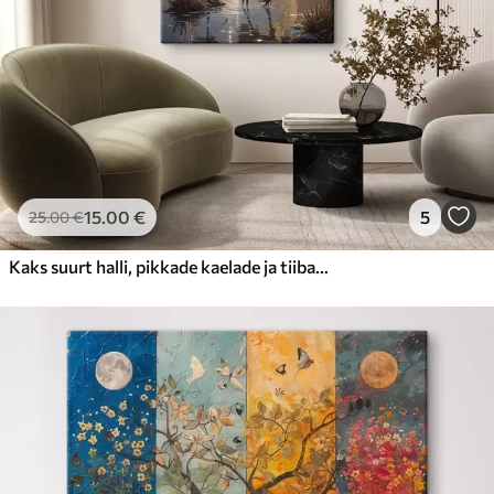
15
.00
€
5
25
.00
€
Kaks suurt halli, pikkade kaelade ja tiibadega kraanat, mis seisavad puudest ümbritsetud udujärves