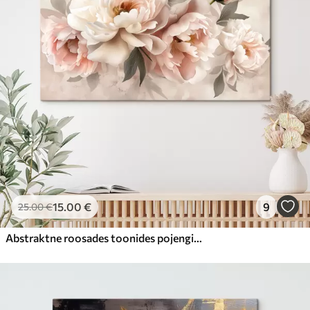
15
.00
€
9
25
.00
€
Abstraktne roosades toonides pojengide kimp