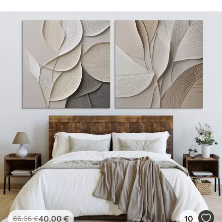
40
.00
€
10
66
.66
€