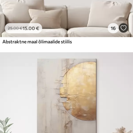
15
.00
€
16
25
.00
€
Abstraktne maal õlimaalide stiilis