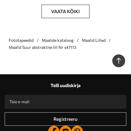
VAATA KÕIKI
Fototapeedid
Maalide kataloog
Maalid Lilled
Maalid Suur abstraktne lill Nr s47113
Telli uudiskirja
Registreeru