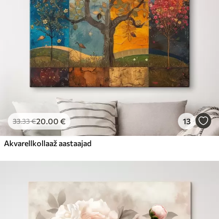
20
.00
€
13
33
.33
€
Akvarellkollaaž aastaajad