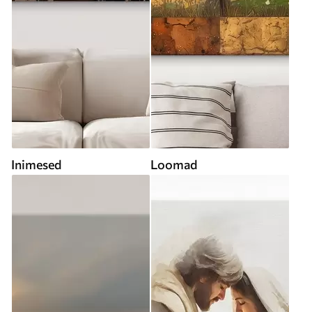
Inimesed
Loomad