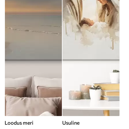
Loodus meri
Usuline