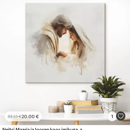
20
.00
€
1
33
.33
€
Neitsi Maarja ja Joosep koos imikuga, akvarellistiilis