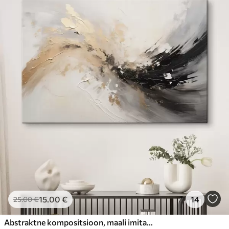
15
.00
€
14
25
.00
€
Abstraktne kompositsioon, maali imitatsioon