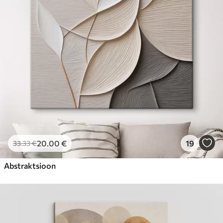
Hind Alates
23
.00
€
20
.00
€
19
33
.33
€
Abstraktsioon