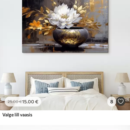
15
.00
€
8
25
.00
€
Valge lill vaasis