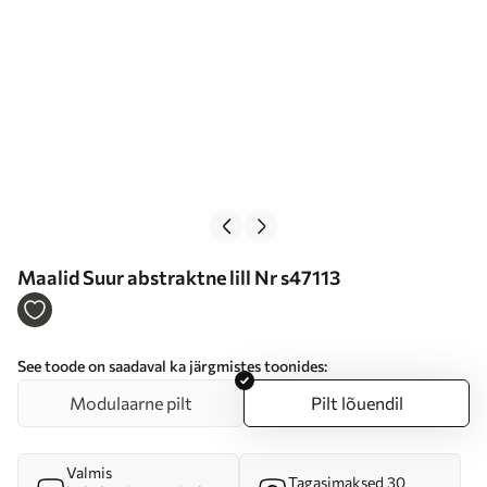
Maalid Suur abstraktne lill Nr s47113
See toode on saadaval ka järgmistes toonides:
Modulaarne pilt
Pilt lõuendil
Valmis
Tagasimaksed 30