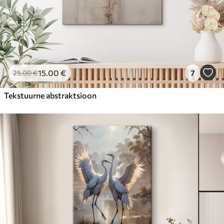
15
.00
€
7
25
.00
€
Tekstuurne abstraktsioon