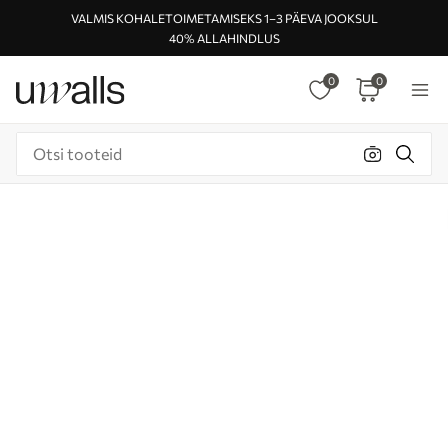
VALMIS KOHALETOIMETAMISEKS 1–3 PÄEVA JOOKSUL
40% ALLAHINDLUS
0
0