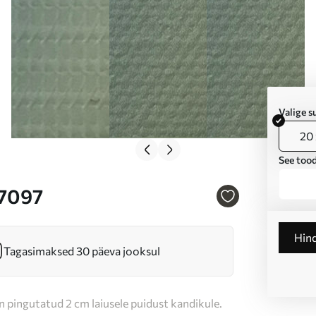
Valige 
20 
See tood
47097
Hin
Tagasimaksed 30 päeva jooksul
n pingutatud 2 cm laiusele puidust kandikule.