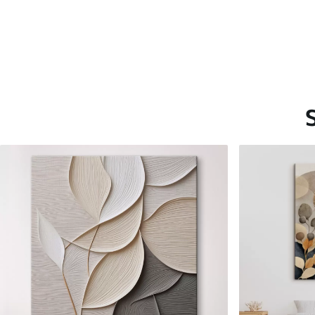
Saadaolevad materjalid
Standard
Premium
Hind Alates
15
.00
€
Hind Alates
19
.00
€