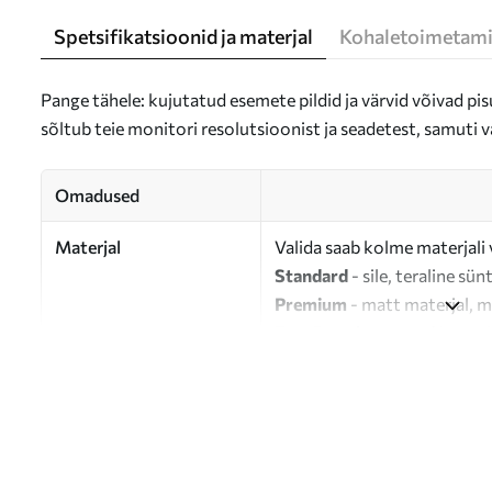
Spetsifikatsioonid ja materjal
Kohaletoimetami
Pange tähele: kujutatud esemete pildid ja värvid võivad pisu
sõltub teie monitori resolutsioonist ja seadetest, samuti v
Omadused
Materjal
Valida saab kolme materjali 
Standard
- sile, teraline sün
Premium
- matt materjal, m
Eco-Premium
- 100% puuvil
Autor
UWALLS
Artikli number
s47097
Lisaks
Võite lisada lakikihti.