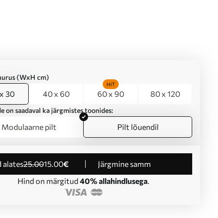
suurus (WxH cm)
HIT
x 30
40 x 60
60 x 90
80 x 120
e on saadaval ka järgmistes toonides:
Modulaarne pilt
Pilt lõuendil
d alates
25
.00
15
.00
€
Järgmine samm
Hind on märgitud
40% allahindlusega
.