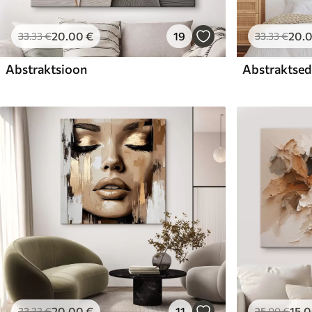
20
.00
€
19
20
.
33
.33
€
33
.33
€
Abstraktsioon
Abstraktsed 
20
.00
€
11
15
.
33
.33
€
25
.00
€