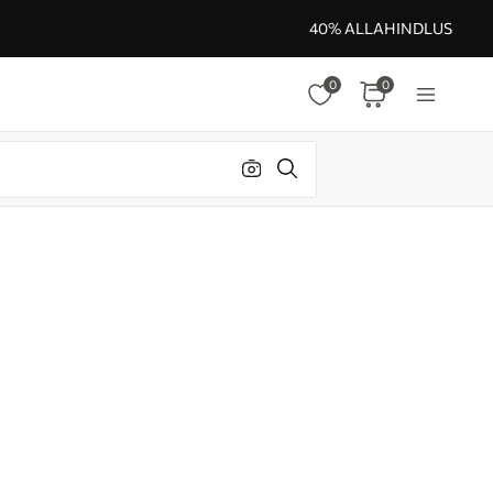
40% ALLAHINDLUS
0
0