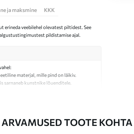
ne ja maksmine
KKK
t erineda veebilehel olevatest piltidest. See
algustustingimustest pildistamise ajal.
vahel:
teetiline materjal, mille pind on läikiv.
is sarnaneb kunstnike lõuenditele.
last valmistatud kvaliteetne lõuend.
ARVAMUSED TOOTE KOHTA