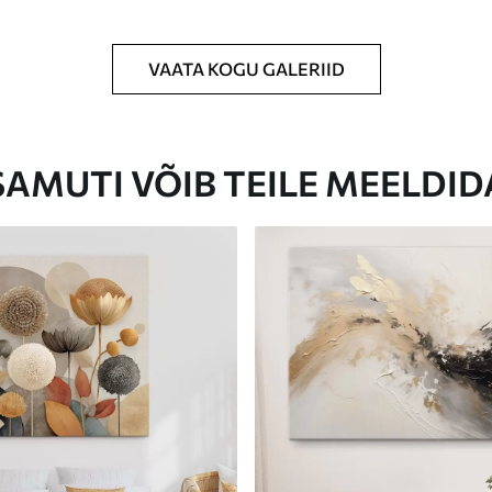
VAATA KOGU GALERIID
Eco-Premium
Hind Alates
23
.00
€
SAMUTI VÕIB TEILE MEELDID