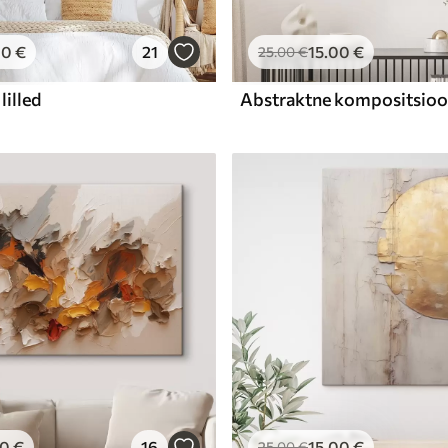
00
€
21
15
.00
€
25
.00
€
lilled
00
€
16
15
.00
€
25
.00
€