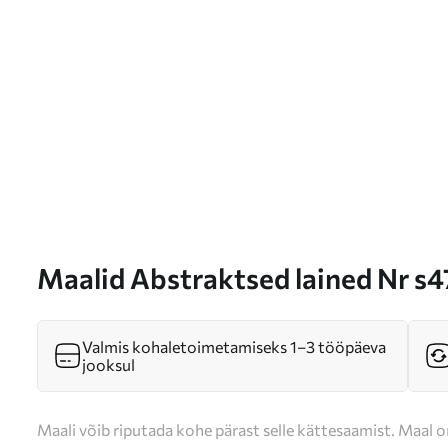
Maalid Abstraktsed lained Nr s
Valmis kohaletoimetamiseks 1–3 tööpäeva
jooksul
Maali võib riputada kohe pärast selle kättesaamist. Maal o