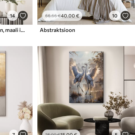
14
40
.00
€
10
66
.66
€
Abstraktne kompositsioon, maali imitatsioon
Abstraktsioon
7
15
.00
€
5
25
.00
€