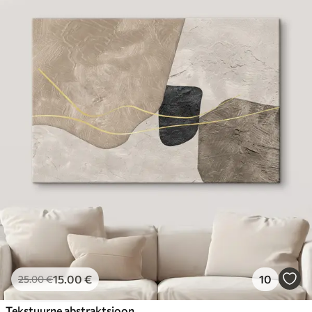
15
.00
€
10
25
.00
€
Tekstuurne abstraktsioon