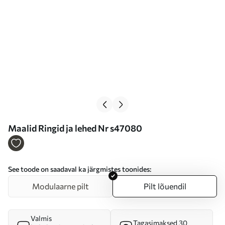
Maalid Ringid ja lehed Nr s47080
See toode on saadaval ka järgmistes toonides:
Modulaarne pilt
Pilt lõuendil
Valmis
Tagasimaksed 30