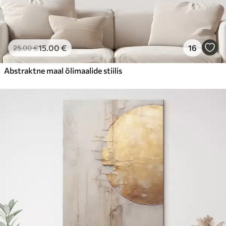
15
.00
€
16
25
.00
€
Abstraktne maal õlimaalide stiilis