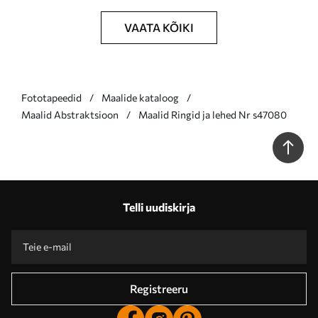
VAATA KÕIKI
Fototapeedid
Maalide kataloog
Maalid Abstraktsioon
Maalid Ringid ja lehed Nr s47080
Telli uudiskirja
Registreeru