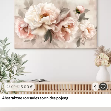
15
.00
€
9
25
.00
€
Abstraktne roosades toonides pojengide kimp