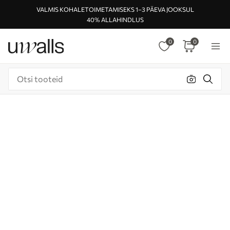
VALMIS KOHALETOIMETAMISEKS 1–3 PÄEVA JOOKSUL
40% ALLAHINDLUS
0
0