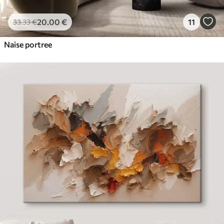
20
.00
€
11
33
.33
€
Naise portree