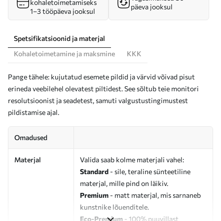
kohaletoimetamiseks
päeva jooksul
1–3 tööpäeva jooksul
Spetsifikatsioonid ja materjal
Kohaletoimetamine ja maksmine
KKK
Pange tähele: kujutatud esemete pildid ja värvid võivad pisut
erineda veebilehel olevatest piltidest. See sõltub teie monitori
resolutsioonist ja seadetest, samuti valgustustingimustest
pildistamise ajal.
Omadused
Materjal
Valida saab kolme materjali vahel:
Standard
- sile, teraline sünteetiline
materjal, mille pind on läikiv.
Premium
- matt materjal, mis sarnaneb
kunstnike lõuenditele.
Eco-Premium
- 100% puuvillast