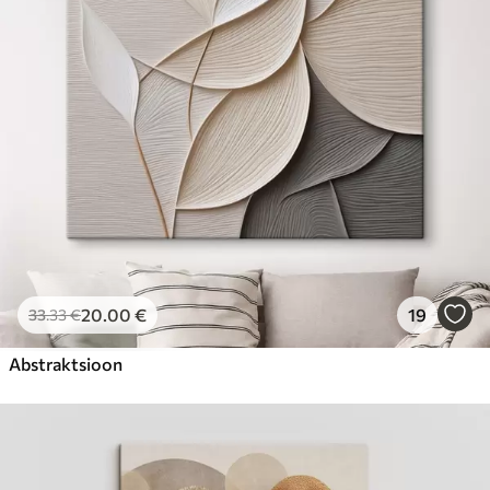
Hind Alates
23
.00
€
20
.00
€
19
33
.33
€
Abstraktsioon