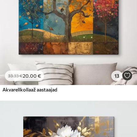
20
.00
€
13
33
.33
€
Akvarellkollaaž aastaajad