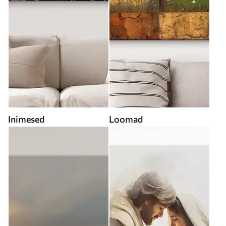
Inimesed
Loomad