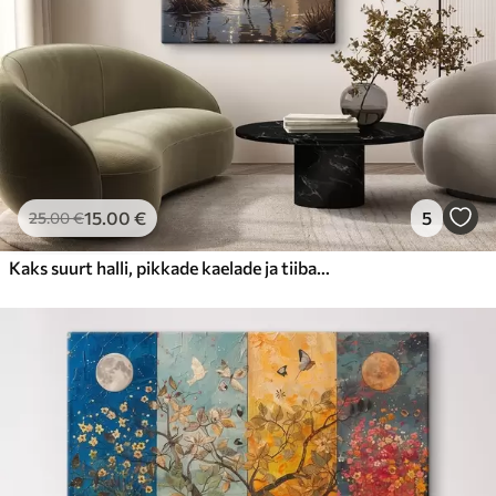
15
.00
€
5
25
.00
€
Kaks suurt halli, pikkade kaelade ja tiibadega kraanat, mis seisavad puudest ümbritsetud udujärves