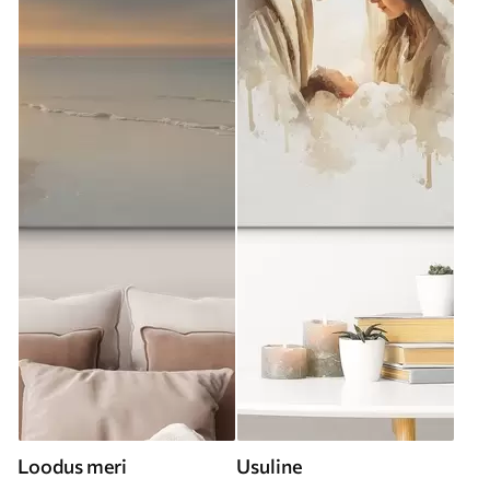
Loodus meri
Usuline