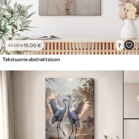
15
.00
€
7
25
.00
€
Tekstuurne abstraktsioon