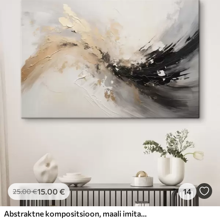
15
.00
€
14
25
.00
€
Abstraktne kompositsioon, maali imitatsioon