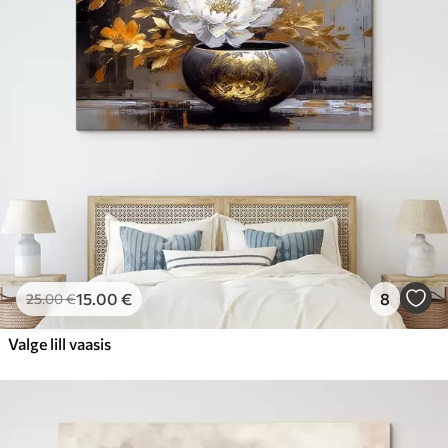
15
.00
€
8
25
.00
€
Valge lill vaasis