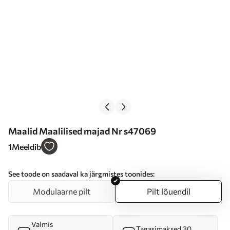
Maalid Maalilised majad Nr s47069
1
Meeldib
See toode on saadaval ka järgmistes toonides:
Modulaarne pilt
Pilt lõuendil
Valmis
Tagasimaksed 30