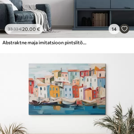
20
.00
€
14
33
.33
€
Abstraktne maja imitatsioon pintslitõmme