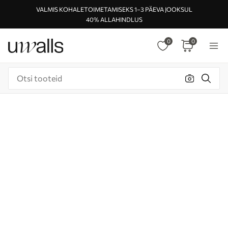
VALMIS KOHALETOIMETAMISEKS 1–3 PÄEVA JOOKSUL
40% ALLAHINDLUS
0
0