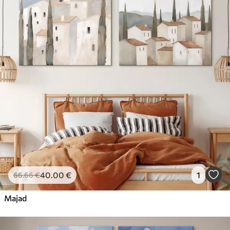
40
.00
€
1
66
.66
€
Majad