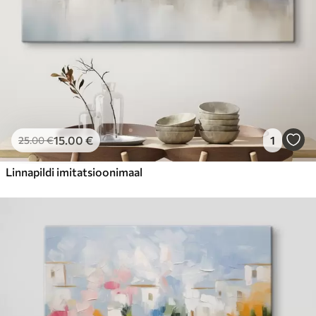
15
.00
€
1
25
.00
€
Linnapildi imitatsioonimaal