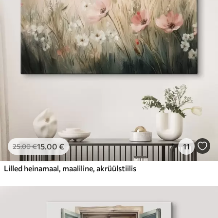
15
.00
€
11
25
.00
€
Lilled heinamaal, maaliline, akrüülstiilis