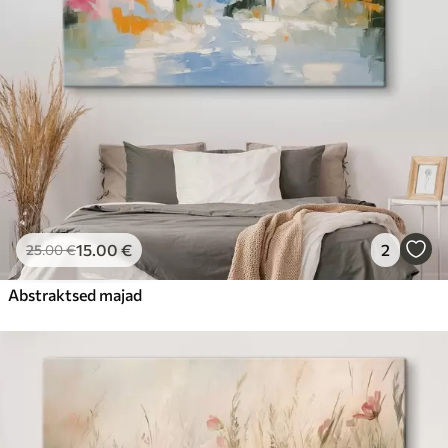
15
.00
€
2
25
.00
€
Abstraktsed majad