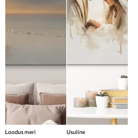
Loodus meri
Usuline