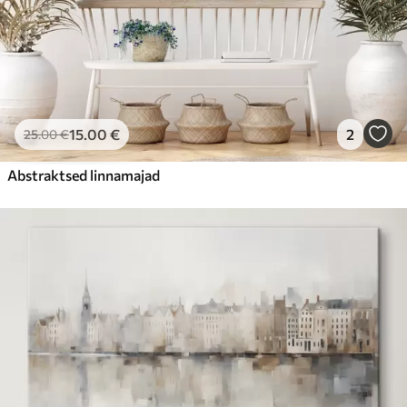
15
.00
€
2
25
.00
€
Abstraktsed linnamajad