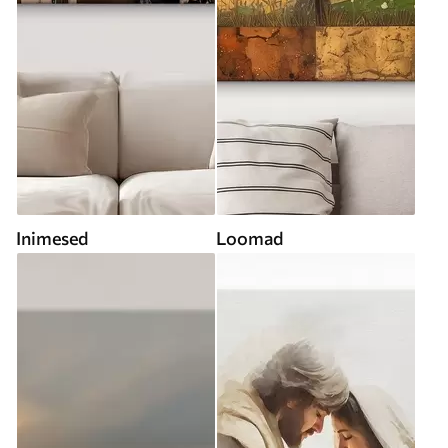
Inimesed
Loomad