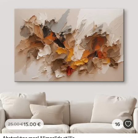
15
.00
€
16
25
.00
€
Abstraktne maal õlimaalide stiilis