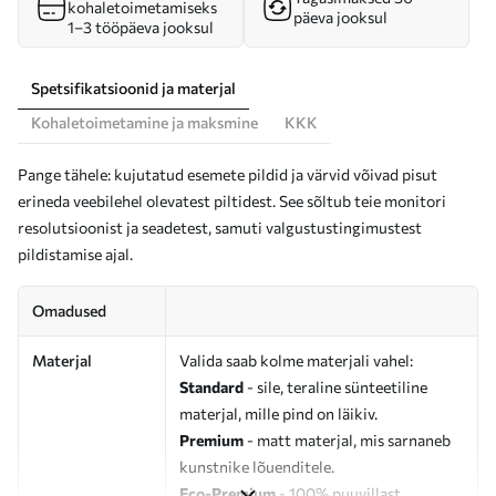
kohaletoimetamiseks
päeva jooksul
1–3 tööpäeva jooksul
Spetsifikatsioonid ja materjal
Kohaletoimetamine ja maksmine
KKK
Pange tähele: kujutatud esemete pildid ja värvid võivad pisut
erineda veebilehel olevatest piltidest. See sõltub teie monitori
resolutsioonist ja seadetest, samuti valgustustingimustest
pildistamise ajal.
Omadused
Materjal
Valida saab kolme materjali vahel:
Standard
- sile, teraline sünteetiline
materjal, mille pind on läikiv.
Premium
- matt materjal, mis sarnaneb
kunstnike lõuenditele.
Eco-Premium
- 100% puuvillast