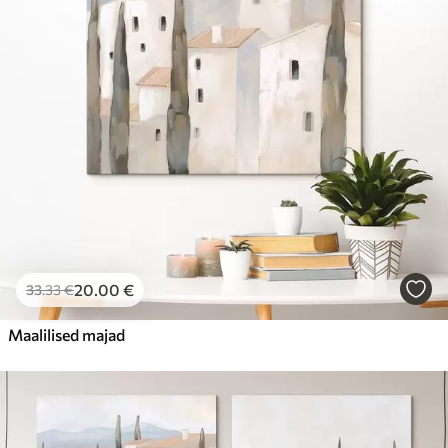
Hind Alates
31
.00
€
20
.00
€
33
.33
€
Maalilised majad