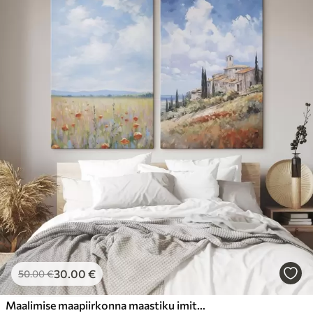
30
.00
€
50
.00
€
Maalimise maapiirkonna maastiku imitatsioon