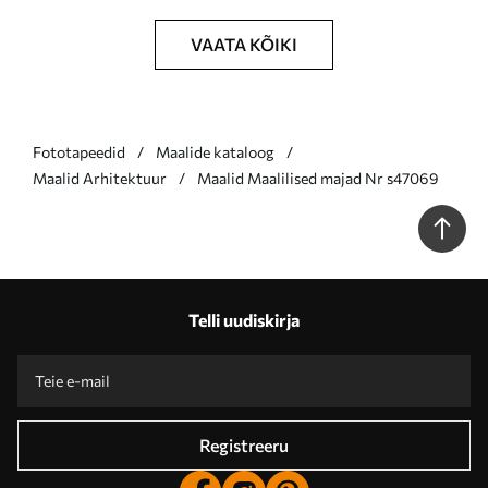
VAATA KÕIKI
Fototapeedid
Maalide kataloog
Maalid Arhitektuur
Maalid Maalilised majad Nr s47069
Telli uudiskirja
Registreeru