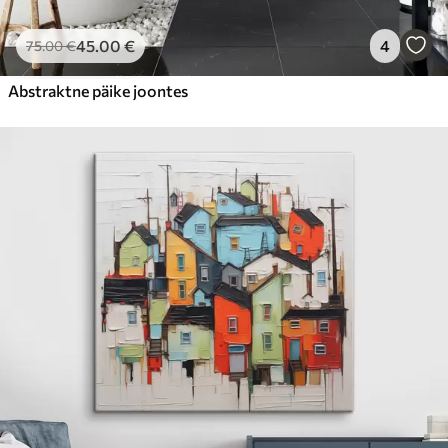
45
.00
€
4
75
.00
€
Abstraktne päike joontes