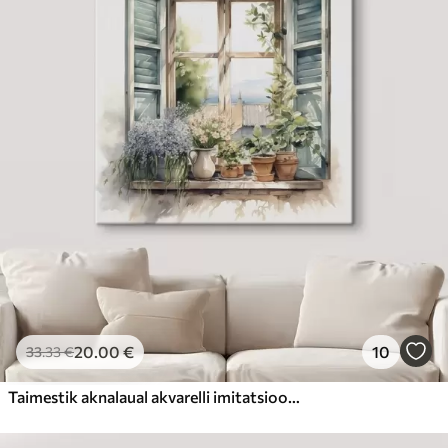
20
.00
€
10
33
.33
€
Taimestik aknalaual akvarelli imitatsiooniga