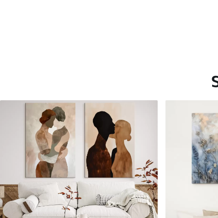
Saadaolevad materjalid
Standard
Premium
Hind Alates
15
.00
€
Hind Alates
19
.00
€