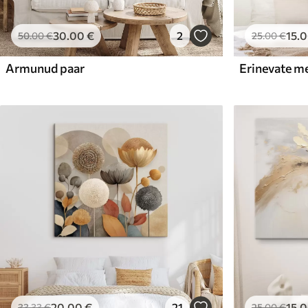
30
.00
€
2
15
.
50
.00
€
25
.00
€
Armunud paar
20
.00
€
21
15
.
33
.33
€
25
.00
€