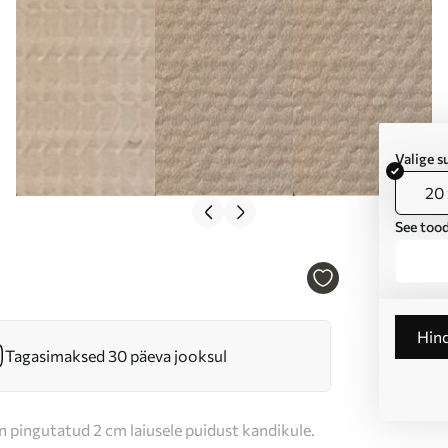
Valige 
20 
See tood
Hin
Tagasimaksed 30 päeva jooksul
n pingutatud 2 cm laiusele puidust kandikule.