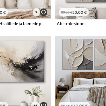
00
€
7
20
.00
€
33
.33
€
Erinevate metsalillede ja taimede põld sinise, valge ja beeži toonides pehmel, udusel taustal
Abstraktsioon
00
€
14
40
.00
€
66
.66
€