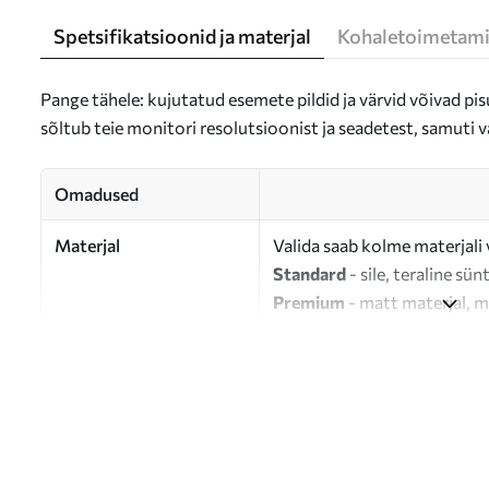
Spetsifikatsioonid ja materjal
Kohaletoimetami
Pange tähele: kujutatud esemete pildid ja värvid võivad pisu
sõltub teie monitori resolutsioonist ja seadetest, samuti v
Omadused
Materjal
Valida saab kolme materjali 
Standard
- sile, teraline sün
Premium
- matt materjal, m
Eco-Premium
- 100% puuvil
Autor
UWALLS
Artikli number
s47055
Lisaks
Võite lisada lakikihti.