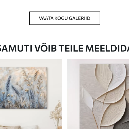
VAATA KOGU GALERIID
Eco-Premium
Hind Alates
23
.00
€
SAMUTI VÕIB TEILE MEELDID