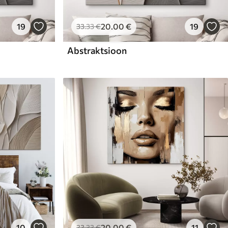
19
20
.00
€
19
33
.33
€
Abstraktsioon
10
20
.00
€
11
33
.33
€