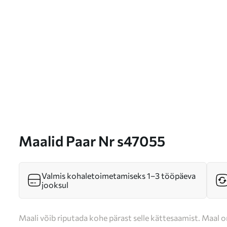
Maalid Paar Nr s47055
Valmis kohaletoimetamiseks 1–3 tööpäeva
jooksul
Maali võib riputada kohe pärast selle kättesaamist. Maal o