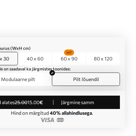
suurus (WxH cm)
HIT
x 30
40 x 60
60 x 90
80 x 120
e on saadaval ka järgmistes toonides:
Modulaarne pilt
Pilt lõuendil
d alates
25
.00
15
.00
€
Järgmine samm
Hind on märgitud
40% allahindlusega
.