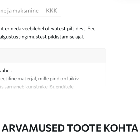
ne ja maksmine
KKK
t erineda veebilehel olevatest piltidest. See
algustustingimustest pildistamise ajal.
vahel:
teetiline materjal, mille pind on läikiv.
is sarnaneb kunstnike lõuenditele.
last valmistatud kvaliteetne lõuend.
ARVAMUSED TOOTE KOHTA