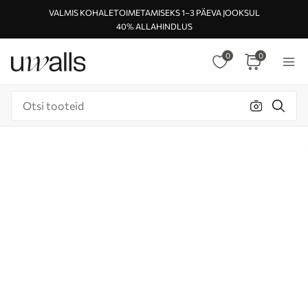
VALMIS KOHALETOIMETAMISEKS 1–3 PÄEVA JOOKSUL
40% ALLAHINDLUS
0
0