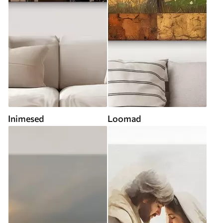
Inimesed
Loomad