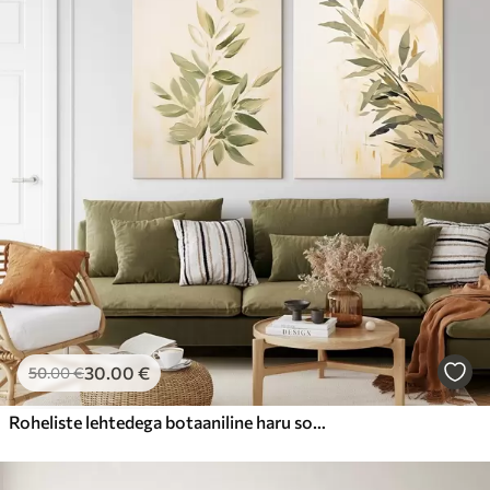
30
.00
€
50
.00
€
Roheliste lehtedega botaaniline haru soojal taustal