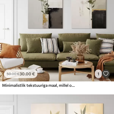
Hind Alates
23
.00
€
30
.00
€
1
50
.00
€
Minimalistlik tekstuuriga maal, millel on kujutatud vaas roheliste lehtedega abstraktsete geomeetriliste kujundite taustal