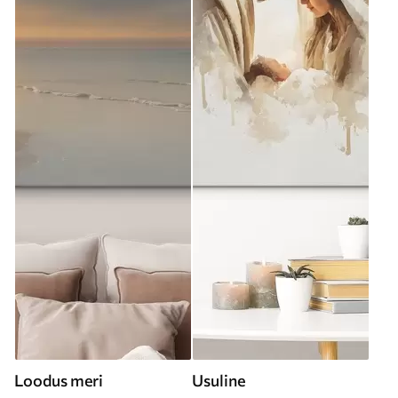
Loodus meri
Usuline