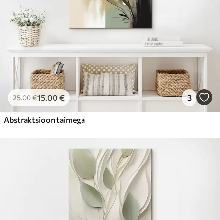
15
.00
€
3
25
.00
€
Abstraktsioon taimega