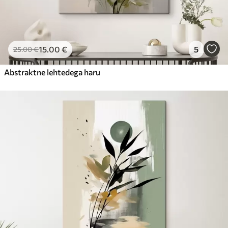
15
.00
€
5
25
.00
€
Abstraktne lehtedega haru