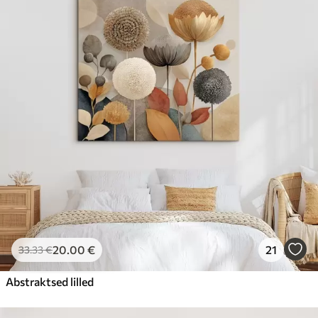
20
.00
€
21
33
.33
€
Abstraktsed lilled