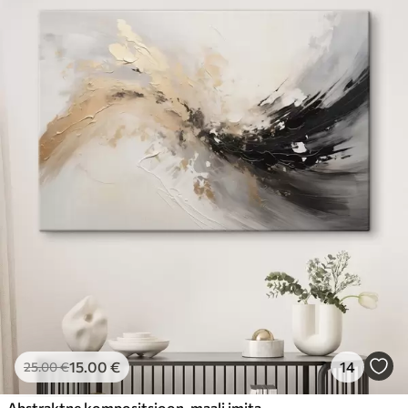
15
.00
€
14
25
.00
€
Abstraktne kompositsioon, maali imitatsioon