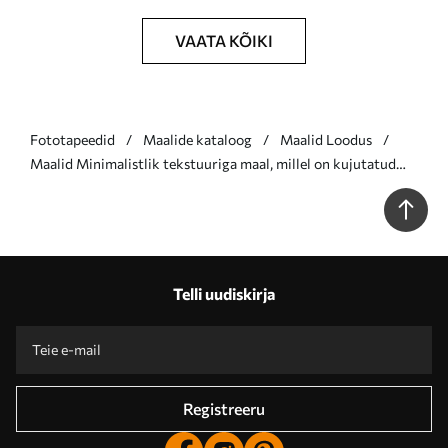
VAATA KÕIKI
Fototapeedid
Maalide kataloog
Maalid Loodus
Maalid Minimalistlik tekstuuriga maal, millel on kujutatud
vaas roheliste lehtedega abstraktsete geomeetriliste
kujundite taustal Nr s47037
Telli uudiskirja
Registreeru