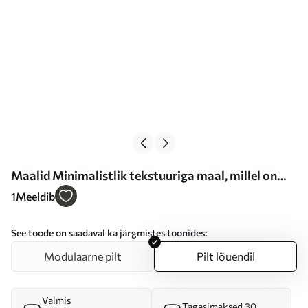
Maalid Minimalistlik tekstuuriga maal, millel on
kujutatud vaas roheliste lehtedega abstraktsete
1
Meeldib
geomeetriliste kujundite taustal Nr s47037
See toode on saadaval ka järgmistes toonides:
Modulaarne pilt
Pilt lõuendil
Valmis
Tagasimaksed 30