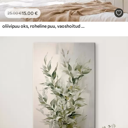
15
.00
€
25
.00
€
oliivipuu oks, roheline puu, vaoshoitud toonid, lehed, minimalistlik, looduslik, õlimaal, botaanika