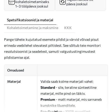
kohaletoimetamiseks
päeva jooksul
1–3 tööpäeva jooksul
Spetsifikatsioonid ja materjal
Kohaletoimetamine ja maksmine
KKK
Pange tähele: kujutatud esemete pildid ja värvid võivad pisut
erineda veebilehel olevatest piltidest. See sõltub teie monitori
resolutsioonist ja seadetest, samuti valgustustingimustest
pildistamise ajal.
Omadused
Materjal
Valida saab kolme materjali vahel:
Standard
- sile, teraline sünteetiline
materjal, mille pind on läikiv.
Premium
- matt materjal, mis sarnaneb
kunstnike lõuenditele.
Eco-Premium
- 100% puuvillast