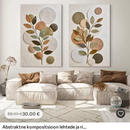
30
.00
€
50
.00
€
Abstraktne kompositsioon lehtede ja ringidega