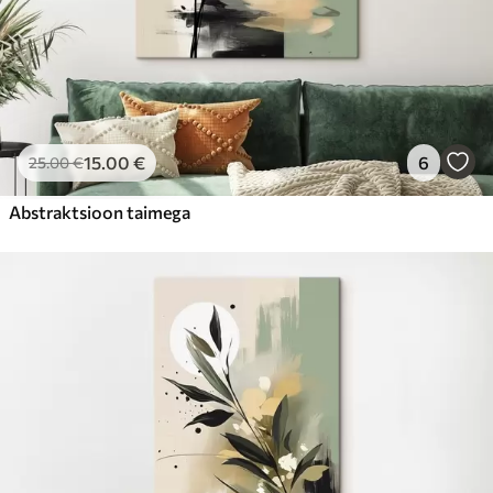
15
.00
€
6
25
.00
€
Abstraktsioon taimega