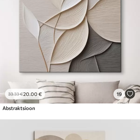
20
.00
€
19
33
.33
€
Abstraktsioon