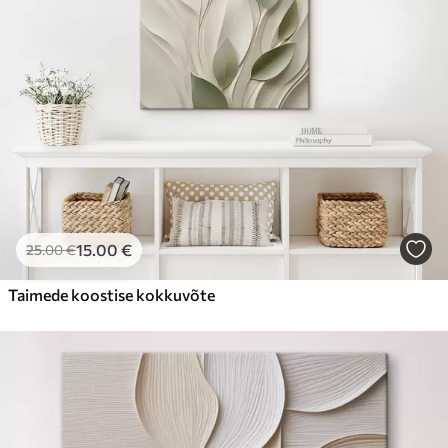
15
.00
€
25
.00
€
Taimede koostise kokkuvõte